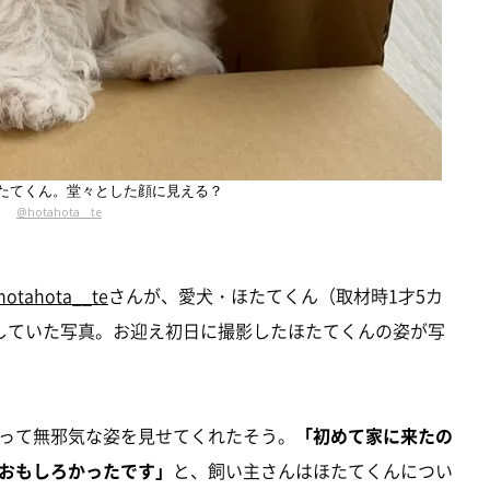
たてくん。堂々とした顔に見える？
@hotahota__te
otahota__te
さんが、愛犬・ほたてくん（取材時1才5カ
していた写真。お迎え初日に撮影したほたてくんの姿が写
って無邪気な姿を見せてくれたそう。
「初めて家に来たの
おもしろかったです」
と、飼い主さんはほたてくんについ