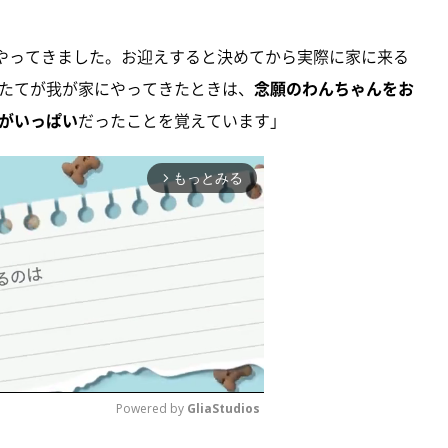
にやってきました。お迎えすると決めてから実際に家に来る
たてが我が家にやってきたときは、
念願のわんちゃんをお
がいっぱい
だったことを覚えています」
もっとみる
arrow_forward_ios
Powered by 
GliaStudios