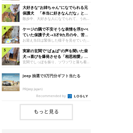
したのでしょうか。今回は、神楽ちゃんの
犬。あれから2カ月、表情や行動にさまざ
成長を飼い主さんと振り返ります！神楽ち
大好きな“お姉ちゃん”になでられる元
まな変化が見られるようになりました。遊
ゃんの成長について聞いた！お迎えから数
び疲れて眠る生後2カ月のなっちゃん遊び
保護犬 「本当に好きなんだな」と感
日後の神楽ちゃん（撮影時生後2カ月）＠
疲れた様子のなっちゃん。@Pkndg_紹介
じる表情にほっこり
散歩中、大好きな人になでられて、うれし
Kus1oKg2vsgdWS2――お迎え当初の神楽
するのは、X（旧Twitter）ユーザー
そうな表情を見せる元保護犬。甘えるよう
ちゃんの様子について教えてください。飼
@Pkndg_さんの愛犬・なっちゃん（取材
ケージの隅で不安そうな表情を浮かべ
な姿に、見ているこちらまでほっこりしま
い主さん： 「お迎え当日から“ヘソ天”で寝
時、生後4カ月／柴犬）。こちらの写真
す。大好きな“お姉ちゃん”に甘える小次郎
ていた保護子犬→3才9カ月の今、苦手
るようなコでし
は、なっちゃんが生後2カ月のころに撮影
くん妹さんになでてもらい、うれしそうな
を克服し頼もしいコに成長！
お迎え当日は緊張した様子を見せていた元
された一枚です。この日、なっちゃんは家
表情を見せる小次郎くん（2026年6月撮
野犬の保護子犬。あれから約3年半、苦手
族と一緒におもちゃで遊んでいました。た
影）。@mika_Jimmy紹介するのは、X（旧
実家の玄関で“ばぁば”の声を聞いた柴
だったことを一つひとつ克服し、家族に寄
くさん遊んで疲れたのか、その後は眠り始
Twitter）ユーザー@mika_Jimmyさんの愛
り添う姿を見せています。お迎え当日、ケ
犬→喜びを爆発させる「相思相愛」な
めたそうです。眠るなっちゃん。
犬・小次郎くん（撮影時5才）。こちら
ージの隅で不安そうにお迎え当日のシルビ
光景にほっこり
玄関でしっぽを振り、ソワソワと落ち着か
@Pkndg_
は、飼い主さんの妹さんと一緒に散歩をし
アちゃん。@nemonemotos今回紹介する
ない様子の柴犬。その先には、大好きな人
たときに撮影したという一枚です。この
のは、X（旧Twitter）ユーザー
との再会が待っていました。玄関でソワソ
Jeep 抽選で3万円分ギフト当たる
日、飼い主さんは実家から自宅へ帰る途
@nemonemotosさんの愛犬・シルビアち
ワする福丸くんソワソワした様子を見せる
中、妹さんと公園で待ち合わせ
ゃん（撮影当時、生後推定2カ月）。飼い
福丸くん。@totomo_fukumaru紹介する
主さんが「#最初に撮った一枚」として投
のは、X（旧Twitter）ユーザー
PR(Jeep Japan)
稿した写真には、ケージの隅で不安そうな
@totomo_fukumaruさんが投稿していた
Recommended by
表情を浮かべるシルビアちゃんの姿が写っ
動画。玄関でしっぽを振っているのは、愛
ていました。こちらは、保護犬だったシル
犬・福丸くん（撮影時11才／柴犬）です。
何やらソワソワしている様子が印象的です
もっと見る
が、それにはほっこりする理由がありまし
た。 玄関で聞こえた、うれしい声ばぁば
に会えて喜ぶ福丸くん。@to