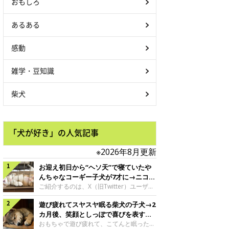
おもしろ
あるある
感動
雑学・豆知識
柴犬
「犬が好き」の人気記事
※2026年8月更新
お迎え初日から“ヘソ天”で寝ていたや
んちゃなコーギー子犬が7才に→ニコニ
コ“コーギースマイル”が魅力のコに成
ご紹介するのは、X（旧Twitter）ユーザー
＠Kus1oKg2vsgdWS2さんの愛犬でウェル
長！
遊び疲れてスヤスヤ眠る柴犬の子犬→2
シュ・コーギー・ペンブロークの神楽ちゃ
ん。今年の8月で7才になるという神楽ちゃ
カ月後、笑顔としっぽで喜びを表すコ
んですが、いったいどんな子犬時代を過ご
に成長！
おもちゃで遊び疲れて、こてんと眠った子