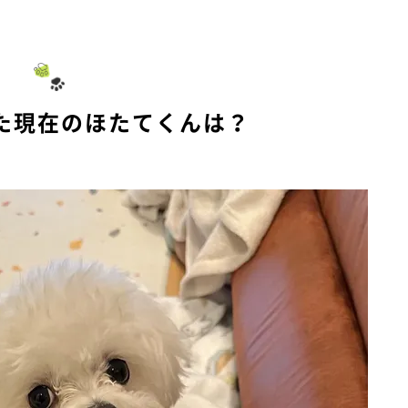
M
u
t
e
た現在のほたてくんは？