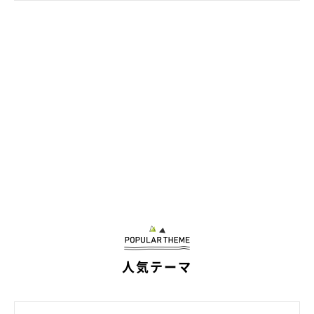
1才になったおもちちゃん
@__cogi_omochi12
現在（取材時）は1才になったおもちちゃん。飼い主さんに、昔
と比べておもちちゃんが成長した点を伺いました。
飼い主さん：
「最初は、おもちゃを投げたのを取ってきても咥えたままで渡し
てくれなかったのですが、『おもちゃは持ってきたら手に置いて
ね』と言うと置いてくれるようになり、人が言ったことをちゃん
人気テーマ
と理解してるところが成長した点だと思っています」