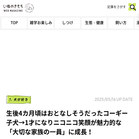
記事をさがす
TOP
雑学お楽しみ
しつけ
生態・健康
飼い方
犬が好き
2025/05/16
UP DATE
生後4カ月頃はおとなしそうだったコーギー
子犬→1才になりニコニコ笑顔が魅力的な
「大切な家族の一員」に成長！