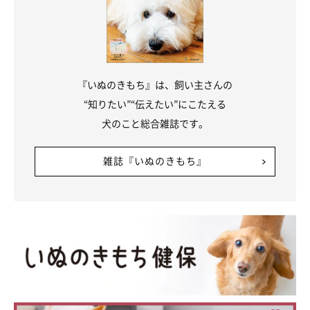
1才の誕生日を祝ってもらっているおもちちゃん
@__cogi_omochi12
『いぬのきもち』は、飼い主さんの
飼い主さんによると、おもちちゃんは「人が大好きで甘えん坊な
“知りたい”“伝えたい”にこたえる
性格」だそうです。
犬のこと総合雑誌です。
飼い主さん：
雑誌『いぬのきもち』
「祖母がよく散歩を手伝ってくれるのですが、そのときいつも会
ってる近所の人たちに撫でられにいってニコニコしているという
話を聞くので、人が大好きなんだと思います。
また、私が座っていると隣に横になって、お腹を見せながら“撫
でられ待ち”してるところが甘えん坊さんだなと感じてます」
さらに、おもちちゃんの魅力は「口角をめいっぱいあげて笑って