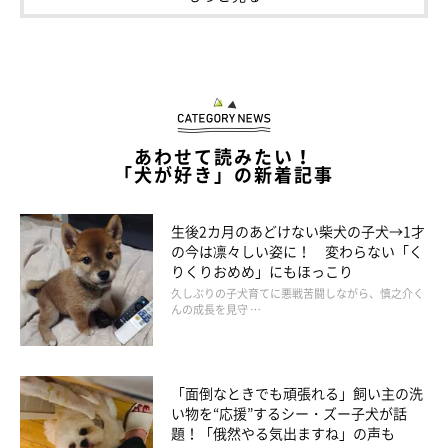
あわせて読みたい！
お迎え1カ月後のおもちちゃん
「犬が好き」の新着記事
@__cogi_omochi12
生後2カ月のあどけない柴犬の子犬→1才
飼い主さんにお迎えされて約1カ月が経ったおもちちゃんがこち
の今は凛々しい姿に！ 変わらない「く
ら。写真は、初めてオスワリができたときの一枚とのこと。
りくりおめめ」にもほっこり
久しぶりの子犬育てに悪戦苦闘しながら、慎之介く
んの成長を見守 …
飼い主さん：
「生後4カ月の写真と見比べると、2カ月ぐらいしか経ってないの
に、毛の色とかも変わってすごくおとなっぽくなったなと感じま
「面倒なときでも頑張れる」飼い主の洗
す」
い物を“応援”するシー・ズー子犬が話
題！「俄然やる気出ますね」の声も