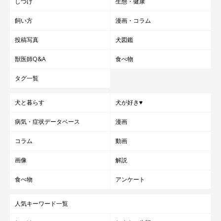
しつけ
生態・健康
のように話していました。
飼い方
漫画・コラム
飼い主さん：
投稿写真
犬図鑑
「私にとってもちは、起きてから寝るまでずっと
癒しと幸せをく
獣医師Q&A
食べ物
れる大切な家族の一員
です。
タグ一覧
私たち家族のところにもちが来てくれて、たくさんの幸せをくれ
犬と暮らす
犬が好き♥
たように、もちにもこの家に来て良かった、幸せだなって思って
もらえるよう、愛情をたくさん注いで暮らしていきたいと思いま
病気・症状データベース
漫画
す」
コラム
動画
画像
解説
写真提供・取材協力／
@__cogi_omochi12
／X（旧Twitter）
取材・文／COCO
食べ物
アンケート
※この記事は投稿者さまに取材し、了承の上制作したものです。
人気キーワード一覧
2025年5月時点の情報であり、現在と異なる場合があります。