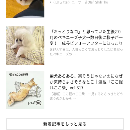
X（旧Twitter）ユーザー＠Olaf_ShihThu
「おっとりなコ」と思っていた生後2カ
月のペキニーズ子犬→数日後に様子が一
変！ 成長ビフォーアフターにほっこり
お迎え初日は、人懐っこくておっとりした印象だっ
たペキニーズの …
柴犬あるある、楽そうじゃないのになぜ
か気持ちよさそうなとこ｜連載「ここ掘
れここ柴」vol.317
【連載】ここ掘れここ柴 一見するとさっきとどう
違うのかわから …
新着記事をもっと見る