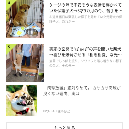
ケージの隅で不安そうな表情を浮かべて
いた保護子犬→3才9カ月の今、苦手を克
服し頼もしいコに成長！
お迎え当日は緊張した様子を見せていた元野犬の保
護子犬。あれか …
実家の玄関で“ばぁば”の声を聞いた柴犬
→喜びを爆発させる「相思相愛」な光景
にほっこり
玄関でしっぽを振り、ソワソワと落ち着かない様子
の柴犬。その先 …
「肉球放置」絶対やめて。 カサカサ肉球が
良くない理由、実は...
PR(AIGATE株式会社)
もっと見る