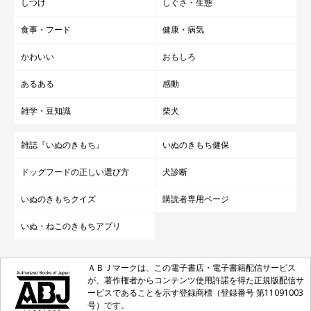
しつけ
しぐさ・生態
食事・フード
健康・病気
かわいい
おもしろ
あるある
感動
雑学・豆知識
柴犬
雑誌『いぬのきもち』
いぬのきもち健保
ドッグフードの正しい選び方
犬診断
いぬのきもちクイズ
購読者専用ページ
いぬ・ねこのきもちアプリ
ＡＢＪマークは、この電子書店・電子書籍配信サービス
が、著作権者からコンテンツ使用許諾を得た正規版配信サ
ービスであることを示す登録商標（登録番号 第11091003
号）です。