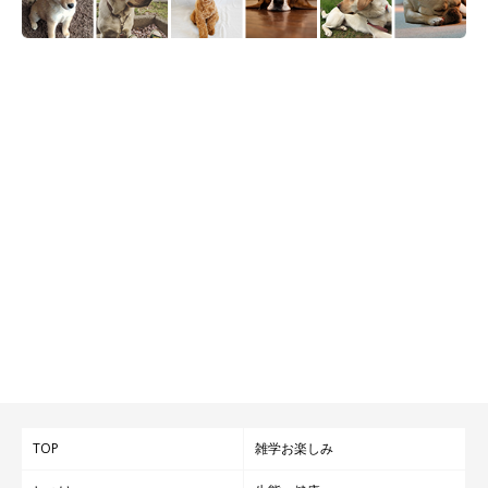
満面の笑みを浮かべるおもちちゃん
@__cogi_omochi12
飼い主さんは、帰宅した際に全力でお迎えしてくれるときや、
朝、先に起きて近くで待機しているときのおもちちゃんが可愛く
て、幸せを感じるといいます。
TOP
雑学お楽しみ
最後に、現在のおもちちゃんへの思いについて、飼い主さんはこ