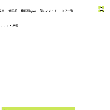
写真
犬図鑑
獣医師Q&A
飼い方ガイド
タグ一覧
わいい」と反響