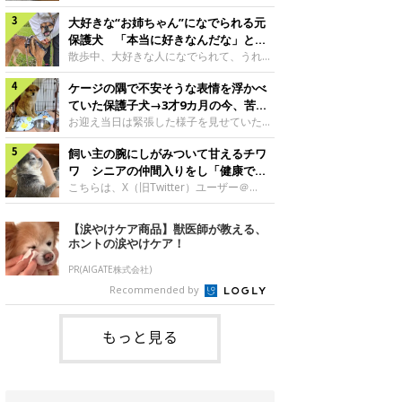
したのでしょうか。今回は、神楽ちゃんの
犬。あれから2カ月、表情や行動にさまざ
成長を飼い主さんと振り返ります！神楽ち
大好きな“お姉ちゃん”になでられる元
まな変化が見られるようになりました。遊
ゃんの成長について聞いた！お迎えから数
び疲れて眠る生後2カ月のなっちゃん遊び
保護犬 「本当に好きなんだな」と感
日後の神楽ちゃん（撮影時生後2カ月）＠
疲れた様子のなっちゃん。@Pkndg_紹介
じる表情にほっこり
散歩中、大好きな人になでられて、うれし
Kus1oKg2vsgdWS2――お迎え当初の神楽
するのは、X（旧Twitter）ユーザー
そうな表情を見せる元保護犬。甘えるよう
ちゃんの様子について教えてください。飼
@Pkndg_さんの愛犬・なっちゃん（取材
ケージの隅で不安そうな表情を浮かべ
な姿に、見ているこちらまでほっこりしま
い主さん： 「お迎え当日から“ヘソ天”で寝
時、生後4カ月／柴犬）。こちらの写真
す。大好きな“お姉ちゃん”に甘える小次郎
ていた保護子犬→3才9カ月の今、苦手
るようなコでし
は、なっちゃんが生後2カ月のころに撮影
くん妹さんになでてもらい、うれしそうな
を克服し頼もしいコに成長！
お迎え当日は緊張した様子を見せていた元
された一枚です。この日、なっちゃんは家
表情を見せる小次郎くん（2026年6月撮
野犬の保護子犬。あれから約3年半、苦手
族と一緒におもちゃで遊んでいました。た
影）。@mika_Jimmy紹介するのは、X（旧
飼い主の腕にしがみついて甘えるチワ
だったことを一つひとつ克服し、家族に寄
くさん遊んで疲れたのか、その後は眠り始
Twitter）ユーザー@mika_Jimmyさんの愛
り添う姿を見せています。お迎え当日、ケ
ワ シニアの仲間入りをし「健康で穏
めたそうです。眠るなっちゃん。
犬・小次郎くん（撮影時5才）。こちら
ージの隅で不安そうにお迎え当日のシルビ
やかな暮らしが続いてほしい」と願う
こちらは、X（旧Twitter）ユーザー＠
@Pkndg_
は、飼い主さんの妹さんと一緒に散歩をし
アちゃん。@nemonemotos今回紹介する
kotubusuke617さんが投稿した写真。写
たときに撮影したという一枚です。この
のは、X（旧Twitter）ユーザー
っているのは、愛犬でチワワのつぶしゃん
【涙やけケア商品】獣医師が教える、
日、飼い主さんは実家から自宅へ帰る途
@nemonemotosさんの愛犬・シルビアち
（本名：こつぶちゃん）です。飼い主さん
ホントの涙やけケア！
中、妹さんと公園で待ち合わせ
ゃん（撮影当時、生後推定2カ月）。飼い
の腕にしがみつくつぶしゃん（撮影時6
主さんが「#最初に撮った一枚」として投
才）＠kotubusuke617撮影当時の状況に
PR(AIGATE株式会社)
稿した写真には、ケージの隅で不安そうな
ついて伺うと、飼い主さんはこう教えてく
Recommended by
表情を浮かべるシルビアちゃんの姿が写っ
れました。飼い主さん： 「ある休日のこ
ていました。こちらは、保護犬だったシル
とです。私がソファに座った途端にひざの
上にのってきたので、そのままなでながら
もっと見る
テレビを見ていたのですが、微動だにしな
いので気になって見てみると、腕にしがみ
つくような形で気持ちよさそうに