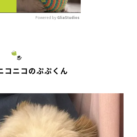
Powered by 
GliaStudios
M
u
t
e
ニコニコのぷぷくん