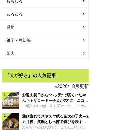
おもしろ
あるある
感動
雑学・豆知識
柴犬
「犬が好き」の人気記事
※2026年8月更新
お迎え初日から“ヘソ天”で寝ていたや
んちゃなコーギー子犬が7才に→ニコニ
コ“コーギースマイル”が魅力のコに成
ご紹介するのは、X（旧Twitter）ユーザー
＠Kus1oKg2vsgdWS2さんの愛犬でウェル
長！
遊び疲れてスヤスヤ眠る柴犬の子犬→2
シュ・コーギー・ペンブロークの神楽ちゃ
ん。今年の8月で7才になるという神楽ちゃ
カ月後、笑顔としっぽで喜びを表すコ
んですが、いったいどんな子犬時代を過ご
に成長！
おもちゃで遊び疲れて、こてんと眠った子