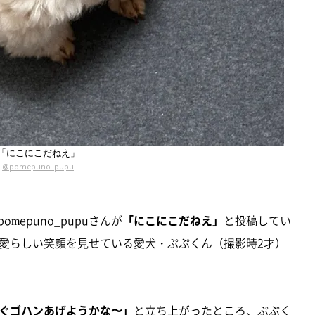
「にこにこだねえ」
@pomepuno_pupu
pomepuno_pupu
さんが
「にこにこだねえ」
と投稿してい
愛らしい笑顔を見せている愛犬・ぷぷくん（撮影時2才）
ぐゴハンあげようかな〜」
と立ち上がったところ、ぷぷく