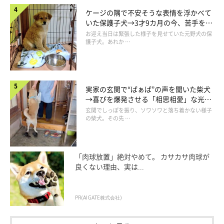
の本部がある東京からあまり遠くなく、また民間のシェルターが
ケージの隅で不安そうな表情を浮かべて
少ない地域という理由からでした。場所が決まり、すぐに市の方
いた保護子犬→3才9カ月の今、苦手を克
に連絡してみたところ、話が順調に進み、官民連携で動物の福祉
服し頼もしいコに成長！
お迎え当日は緊張した様子を見せていた元野犬の保
護子犬。あれか …
活動が行えることになったんです」。
実家の玄関で“ばぁば”の声を聞いた柴犬
→喜びを爆発させる「相思相愛」な光景
にほっこり
玄関でしっぽを振り、ソワソワと落ち着かない様子
の柴犬。その先 …
「肉球放置」絶対やめて。 カサカサ肉球が
良くない理由、実は...
PR(AIGATE株式会社)