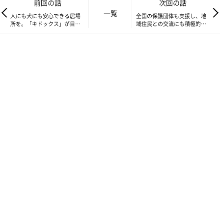
前回の話
次回の話
一覧
人にも犬にも安心できる居場
全国の保護団体も支援し、地
所を。「キドックス」が目指
域住民との交流にも積極的な
す、これからのこと
「犬猫生活福祉財団」が目指
す動物福祉とは
犬猫生活福祉財団 事務局長の福田敬土さん。2021年の財団立ち上げ時から
のスタッフで、シェルターの運営を支えている。自身も大の愛犬家で、愛玩
動物飼養管理士の資格も取得。持続可能な保護活動を目指して日々尽力
群馬県前橋市郊外の緑豊かな環境に、保護された犬猫たちがのび