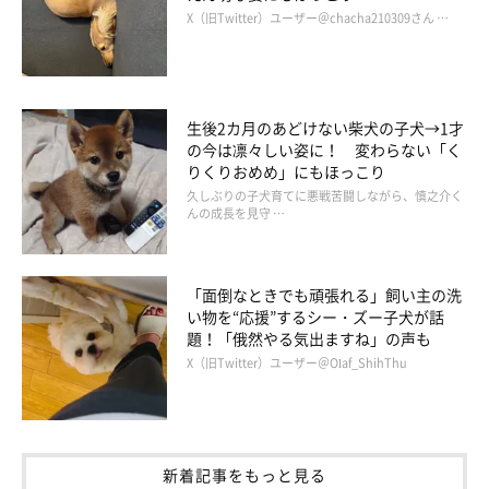
X（旧Twitter）ユーザー＠chacha210309さん …
生後2カ月のあどけない柴犬の子犬→1才
の今は凛々しい姿に！ 変わらない「く
りくりおめめ」にもほっこり
久しぶりの子犬育てに悪戦苦闘しながら、慎之介く
んの成長を見守 …
人なつっこい性格のレオくん（推定11才）。持病があるため、なかなか譲
渡につながらないそう
「面倒なときでも頑張れる」飼い主の洗
い物を“応援”するシー・ズー子犬が話
題！「俄然やる気出ますね」の声も
X（旧Twitter）ユーザー＠Olaf_ShihThu
新着記事をもっと見る