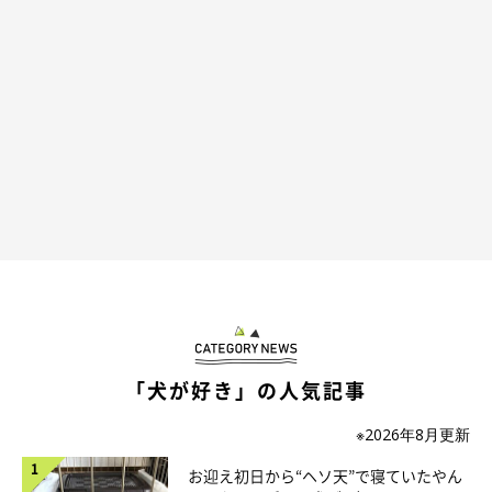
当財団は、「収容ゼロ・殺処分ゼロ・不適切飼育環境ゼロ」とい
う３つのゼロを掲げて2021年９月に設立されました。代表の佐
藤淳さんが設立当初から目指しているのは、「動物愛護活動」を
さらに前進させた「動物福祉」の活動を広めること。動物福祉と
は、国際的に定められた動物のための「５つの自由」が柱になっ
ています。基本理念は、「飢え・渇きからの自由」「痛みや病気
からの自由」「不快な環境からの自由」「動物本来の行動がとれ
る自由」「恐怖・抑圧からの自由」です。
「不幸な環境からレスキューされた犬たちには、５つの自由が保
証されたシェルターで、できる限りストレスのない生活を送って
「犬が好き」の人気記事
もらいたい、そんな思いから、犬猫タウンの建設にあたりまし
た。設計については、当財団に所属する獣医師や動物行動学の専
※2026年8月更新
門家の協力を仰ぎ、客観的に見てどうしたら犬たちが快適に過ご
お迎え初日から“ヘソ天”で寝ていたやん
せるかを考えました」と福田さんは話します。