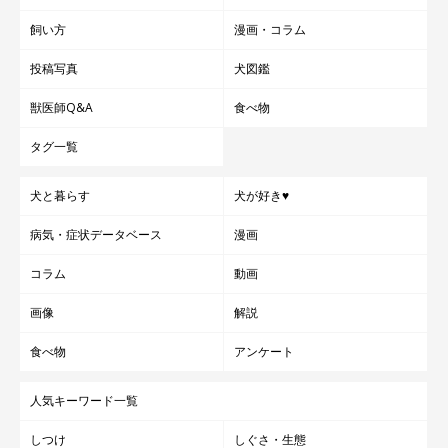
飼い方
漫画・コラム
投稿写真
犬図鑑
獣医師Q&A
食べ物
タグ一覧
犬と暮らす
犬が好き♥
病気・症状データベース
漫画
コラム
動画
画像
解説
食べ物
アンケート
人気キーワード一覧
しつけ
しぐさ・生態