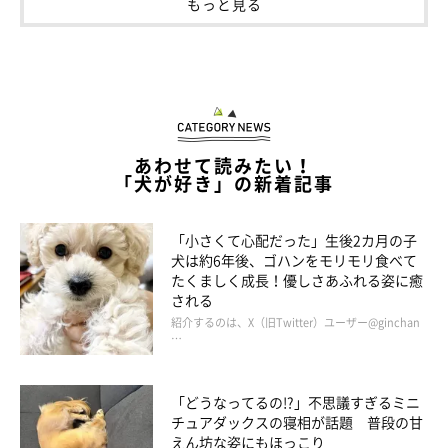
もっと見る
あわせて読みたい！
「犬が好き」の新着記事
シェルターに来て１年になるコッペくん（推定８才）。市内を放浪していた
ところを保護されました
「小さくて心配だった」生後2カ月の子
犬は約6年後、ゴハンをモリモリ食べて
たくましく成長！優しさあふれる姿に癒
される
紹介するのは、X（旧Twitter）ユーザー@ginchan
…
「どうなってるの!?」不思議すぎるミニ
チュアダックスの寝相が話題 普段の甘
えん坊な姿にもほっこり