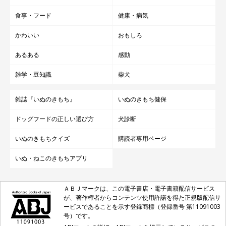
食事・フード
健康・病気
かわいい
おもしろ
あるある
感動
雑学・豆知識
柴犬
雑誌『いぬのきもち』
いぬのきもち健保
ドッグフードの正しい選び方
犬診断
いぬのきもちクイズ
購読者専用ページ
いぬ・ねこのきもちアプリ
ＡＢＪマークは、この電子書店・電子書籍配信サービス
が、著作権者からコンテンツ使用許諾を得た正規版配信サ
ービスであることを示す登録商標（登録番号 第11091003
号）です。