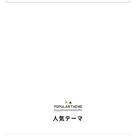
シェルター内には、フードを準備する部屋とトリミングルームも完備。ボー
ドには、犬たちの毎日のゴハン量と投薬の種類が書かれています
次回はオープンしたシェルターの様子と、より多くの犬を救うた
めに行っている活動についてレポートします。
出典／「いぬのきもち」2024年12月号『犬のために何ができる
のだろうか』
写真／田尻光久
写真提供／犬猫生活福祉財団
人気テーマ
取材・文／袴 もな
※保護犬の情報は2024年10月4日現在のものです。