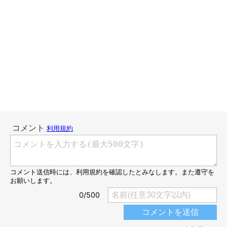
のびと暮らす「犬猫タウン前橋」と名づけられたシェルターがあ
ります。このシェルターは、2022年１月に一般財団法人犬猫生
活福祉財団（以下財団）が古民家を改装して開所しました。専用
の動物クリニックが併設され、おもに猫の避妊・去勢手術ができ
る移動式の専用車も完備しています。動物たちを保護したあと
は、医療面の処置を万全にして一般家庭に譲渡する仕組みが整っ
ているのです。