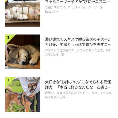
ちゃなコーギー子犬が7才に→ニコニ
コ“コーギースマイル”が魅力のコに成
ご紹介するのは、X（旧Twitter）ユーザー＠
長！
Kus1oK …
遊び疲れてスヤスヤ眠る柴犬の子犬→2
カ月後、笑顔としっぽで喜びを表すコに
成長！
おもちゃで遊び疲れて、こてんと眠った子犬。あれ
から2カ月、表 …
大好きな“お姉ちゃん”になでられる元保
犬猫タウン前橋には、出張で猫の避妊・去勢手術ができる移動式手術車も導
護犬 「本当に好きなんだな」と感じる
入
表情にほっこり
散歩中、大好きな人になでられて、うれしそうな表
情を見せる元保 …
シェルターを開所するには地元の理解や協力を得ることが重要だ
ったとのこと。「シェルターの場所を前橋市に決めたのは、財団