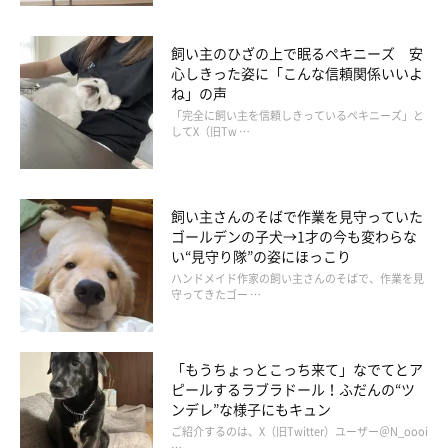
飼い主のひざの上で眠るペキニーズ 安
心しきった姿に「こんな信頼関係いいよ
ね」の声
「完全に飼い主を信頼しきっているペキニーズ」と
いつも朝はお子さんと一緒のきなこちゃん
してX（旧Tw …
@kinako_shiba
今は10才になったきなこちゃんですが、どんな性格なのでしょう
飼い主さんのそばで作業を見守っていた
か。
ゴールデンの子犬→1才の今も変わらな
い“見守り隊”の姿にほっこり
ハンドメイド作家の飼い主さんのそばで、作業を見
飼い主さん：
守ってきたゴー …
「
怖がりで、『ワン』と吠えることは滅多にありません。何か伝
えたい時はヒューヒュー鳴きます
」
「もうちょっとこっち来て」なでてとア
ピールするラブラドール！ふだんの“ツ
ンデレ”な様子にもキュン
ご紹介するのは、X（旧Twitter）ユーザー＠N_oooi
…