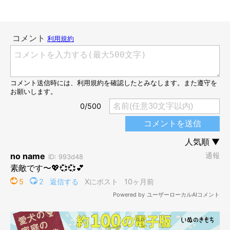
お迎えをして間もない頃のきなこちゃん 7才
@kinako_shiba_
そんなきなこちゃんは
元保護犬
です。推定7才の頃に飼い主さん
のおうちにお迎えされました。
「動物好き」という飼い主さんのお子さんの希望で犬を迎える決
意しますが、「せっかくなら保護犬を」と思った飼い主さんは保
護施設に通い、きなこちゃんとの出会いがあったのだそう。
きなこちゃんのお迎えに向けても施設に何度か通った飼い主さん
ですが、
きなこちゃんの慣れないお散歩に苦戦をしたといいま
す。
最初のうちはリードが嫌だったようで、施設の外を出てもす
ぐ帰りたがってしまったのだそうです。
飼い主さん：
「
通うごとに少しずつ外や散歩にも慣れ、お迎えが決まりました