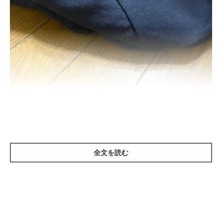
飼い主さんのお子さんのパジャマを枕にしてスヤスヤ…
@kinako_shiba_
紹介するのは、X（旧Twitter）ユーザー
@kinako_shiba_
さんの
愛犬・きなこちゃん（取材時・推定10才／柴犬）です。
全文を読む
朝はいつも
朝食を食べている飼い主さんのお子さんの横に座るの
が定位置
だという、きなこちゃん。こちらの写真は
お子さんが学
校に出かけたあと、お子さんのパジャマを枕にしてゆったりリラ
ックスしている最中
の一枚なのだそう。飼い主さん家族の一員と
して過ごしている様子がわかる素敵な写真ですね。