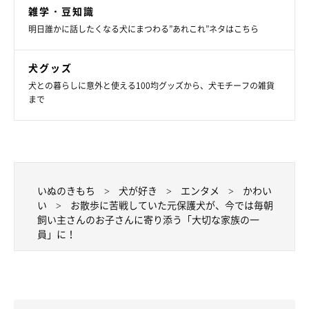
雑学・豆知識
お子さんの足元にすっぽり収まるきなこちゃん
@kinako_shiba_
明日誰かに話したくなる犬にまつわる”あれこれ”ネタはこちら
お迎えをしてから数年経ち、
すっかり家族の一員として飼い主さ
犬グッズ
ん一家に溶け込んでいるきなこちゃん。
犬との暮らしに意外と使える100均グッズから、犬モチーフの雑貨
まで
飼い主さんは、そんなきなこちゃんのお迎えをとおして「保護施
設にはまだまだたくさんの、家族を待っているコたちがいる」と
いう現状を教えてくださるのと同時に、「少しでも多くのコが温
かい家族との生活を送れることを願っています」とお話してくれ
いぬのきもち
犬が好き
エンタメ
かわい
ました。
い
お散歩に苦戦していた元保護犬が、今では毎朝
飼い主さんのお子さんに寄り添う「大切な家族の一
員」に！
最後に、飼い主さんにとって、きなこちゃんはどんな存在なのか
をお聞きしました。
飼い主さん：