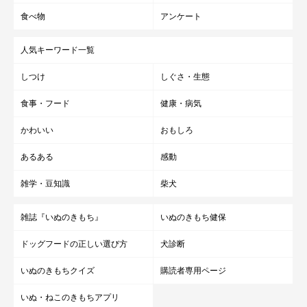
食べ物
アンケート
人気キーワード一覧
しつけ
しぐさ・生態
食事・フード
健康・病気
かわいい
おもしろ
あるある
感動
雑学・豆知識
柴犬
雑誌『いぬのきもち』
いぬのきもち健保
ドッグフードの正しい選び方
犬診断
いぬのきもちクイズ
購読者専用ページ
いぬ・ねこのきもちアプリ