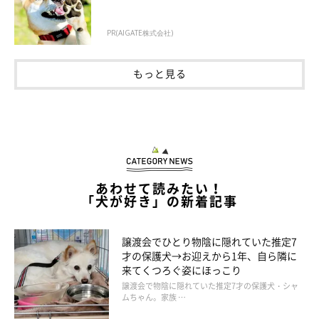
PR(AIGATE株式会社)
きなこちゃんはどんなコ？
もっと見る
あわせて読みたい！
「犬が好き」の新着記事
譲渡会でひとり物陰に隠れていた推定7
才の保護犬→お迎えから1年、自ら隣に
来てくつろぐ姿にほっこり
譲渡会で物陰に隠れていた推定7才の保護犬・シャ
ムちゃん。家族 …