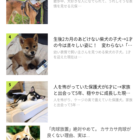
表情にほっこり
散歩中、大好きな人になでられて、うれしそうな表
ました。
情を見せる元保 …
飼い主さん：
「家族になり、おうちに慣れた今でも気を抜かず気をつけていま
生後2カ月のあどけない柴犬の子犬→1才
す」
の今は凛々しい姿に！ 変わらない「く
りくりおめめ」にもほっこり
幼い表情で飼い主さんを見つめる柴犬の子犬。1才
を迎えた現在は …
人を怖がっていた保護犬が6才に→家族
と出会って5年、穏やかに成長した現在
の姿にグッとくる
人を怖がり、ケージの奥で震えていた保護犬。家族
と出会って5年 …
「肉球放置」絶対やめて。 カサカサ肉球が
良くない理由、実は...