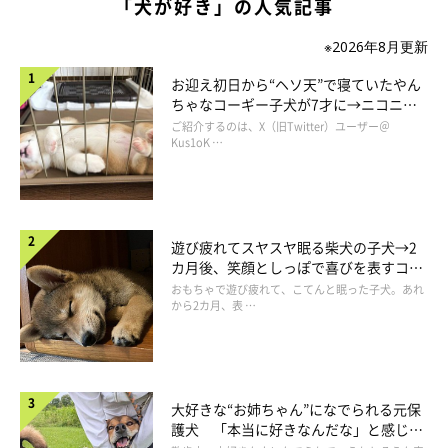
「犬が好き」の人気記事
※2026年8月更新
お迎え初日から“ヘソ天”で寝ていたやん
ちゃなコーギー子犬が7才に→ニコニ
コ“コーギースマイル”が魅力のコに成
ご紹介するのは、X（旧Twitter）ユーザー＠
長！
Kus1oK …
朝さんぽ中のきなこちゃん
@kinako_shiba_
遊び疲れてスヤスヤ眠る柴犬の子犬→2
カ月後、笑顔としっぽで喜びを表すコに
飼い主さん：
成長！
おもちゃで遊び疲れて、こてんと眠った子犬。あれ
「雷が鳴ると以前は外に出たがってしまうことがありましたが、
から2カ月、表 …
今はおうちが大好きで、雷が鳴ると自分の安心できる場所に避難
するようになりました
」
大好きな“お姉ちゃん”になでられる元保
今ではすっかりおうちに慣れているきなこちゃんですが、それで
護犬 「本当に好きなんだな」と感じる
も飼い主さんは「脱走対策は大切だと考えている」と教えてくれ