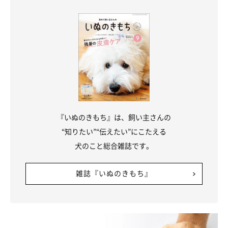
「夜は寝室に来て一緒に寝ます。洗面台で支度をしているとつい
てきます。
本当に毎日可愛くて、面白くて、大切な家族です。大事な娘
に“仲間”ができた気もしていて、感謝しています
」
写真提供・取材協力／
@kinako_shiba_
さん／X（旧Twitter）
取材・文／COCO
※この記事は投稿者さまに取材し、了承の上制作したものです。
2025年8月時点の情報であり、現在と異なる場合があります。
『いぬのきもち』は、飼い主さんの
“知りたい”“伝えたい”にこたえる
犬のこと総合雑誌です。
雑誌『いぬのきもち』