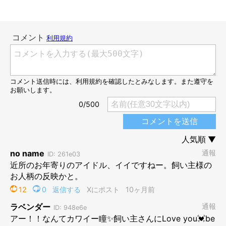
ユキくん 4才半
@Yukikun20201004
そして、こちらは4才半になったユキくんの姿です。
この写真を撮影したときのことを、飼い主さんは
「散歩に行くと
きで、張り切っている、笑顔の1枚です」
と振り返ります。ユキ
くんの笑顔の様な表情がとても印象的ですね。
1枚目の写真と見比べた感想を飼い主さんにお聞きしました。
飼い主さん：
「子犬のときは垂れ耳だったので、
こんなに大きなお耳を持つコ
になって、ビックリです。
あとは眉間のハチワレ模様が細くなっ
たなぁと思います」