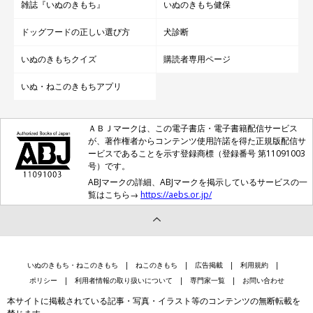
雑誌『いぬのきもち』
いぬのきもち健保
ドッグフードの正しい選び方
犬診断
いぬのきもちクイズ
購読者専用ページ
いぬ・ねこのきもちアプリ
ＡＢＪマークは、この電子書店・電子書籍配信サービス
が、著作権者からコンテンツ使用許諾を得た正規版配信サ
ービスであることを示す登録商標（登録番号 第11091003
号）です。
ABJマークの詳細、ABJマークを掲示しているサービスの一
覧はこちら→
https://aebs.or.jp/
いぬのきもち・ねこのきもち
ねこのきもち
広告掲載
利用規約
ポリシー
利用者情報の取り扱いについて
専門家一覧
お問い合わせ
本サイトに掲載されている記事・写真・イラスト等のコンテンツの無断転載を