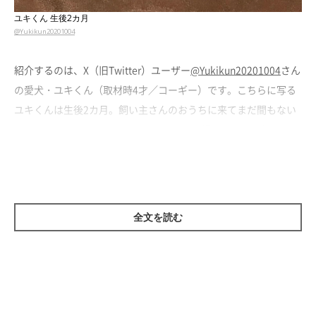
ユキくん 生後2カ月
@Yukikun20201004
紹介するのは、X（旧Twitter）ユーザー
@Yukikun20201004
さん
の愛犬・ユキくん（取材時4才／コーギー）です。こちらに写る
ユキくんは生後2カ月。飼い主さんのおうちに来てまだ間もない
頃、おうちの居間を駆け回っているときに撮影された一枚だそう
で、子犬らしいあどけない表情がとってもかわいらしいですね。
そんなユキくん、4年後の現在はどのように成長したのでしょう
か…？
全文を読む
ピーンと立った大きな耳がチャーミングな姿
に成長！