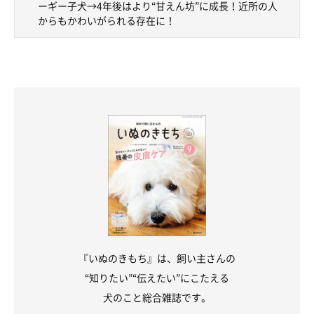
どのように暮らしていきたいのか聞きました。
ーギー子犬→4年後はより“甘えん坊”に成長！近所の人
からもかわいがられる存在に！
飼い主さん：
「飼い主の状況をよく見て、言葉も理解してくれ、
癒やしの存在
です。
どうしても人間より犬の方が命が短いので、
一日一日を大切にユ
キくんと過ごしたいと思います
」
写真提供・取材協力／
@Yukikun20201004
さん／X（旧Twitter）
取材・文／COCO
※この記事は投稿者さまに取材し、了承の上制作したものです。
2025年8月時点の情報であり、現在と異なる場合があります。
『いぬのきもち』は、飼い主さんの
“知りたい”“伝えたい”にこたえる
犬のこと総合雑誌です。