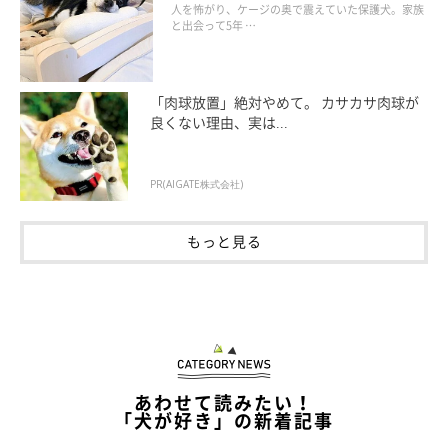
の姿にグッとくる
人を怖がり、ケージの奥で震えていた保護犬。家族
と出会って5年 …
「肉球放置」絶対やめて。 カサカサ肉球が
良くない理由、実は...
PR(AIGATE株式会社)
もっと見る
飼い主さんを見つめるユキくん
@Yukikun20201004
そんなユキくん、飼い主さんから見てどんな性格なのでしょう
か。
あわせて読みたい！
「犬が好き」の新着記事
飼い主さん：