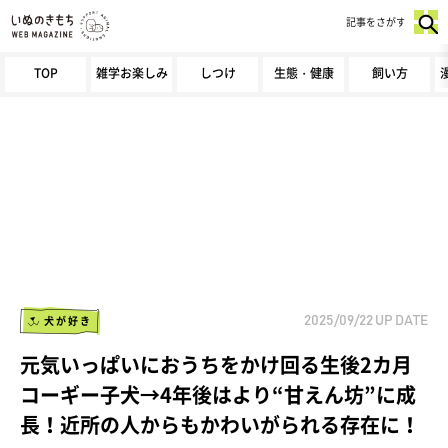
記事をさがす
TOP
雑学お楽しみ
しつけ
生態・健康
飼い方
犬が好き
2025/09/22
UP DATE
元気いっぱいにおうちをかけ回る生後2カ月
コーギー子犬→4年後はより“甘えん坊”に成
長！近所の人からもかわいがられる存在に！