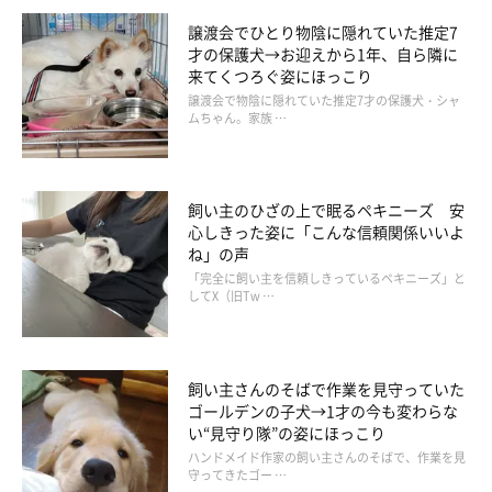
「
人が大好きで、人見知りがなくて、どこに行っても可愛がって
譲渡会でひとり物陰に隠れていた推定7
才の保護犬→お迎えから1年、自ら隣に
もらっています。
来てくつろぐ姿にほっこり
人がいれば自ら愛想を振りまき、
近所のお年寄りの“アイドル”で
譲渡会で物陰に隠れていた推定7才の保護犬・シャ
ムちゃん。家族 …
す
」
人が大好きだというユキくんの性格は、近所の人からも愛される
飼い主のひざの上で眠るペキニーズ 安
理由の一つになっているんですね。
心しきった姿に「こんな信頼関係いいよ
ね」の声
また、
一緒にいて幸せ・楽しいと感じるエピソード
を聞かせてい
「完全に飼い主を信頼しきっているペキニーズ」と
してX（旧Tw …
ただきました。
飼い主さん：
飼い主さんのそばで作業を見守っていた
「
気がつくと体のどこかが飼い主にピッタリくっついて、寄り添
ゴールデンの子犬→1才の今も変わらな
って寝てくれます。
い“見守り隊”の姿にほっこり
一日一回、戦いごっこと言って、ユキくんと一緒に遊ぶのが楽し
ハンドメイド作家の飼い主さんのそばで、作業を見
守ってきたゴー …
いです
」