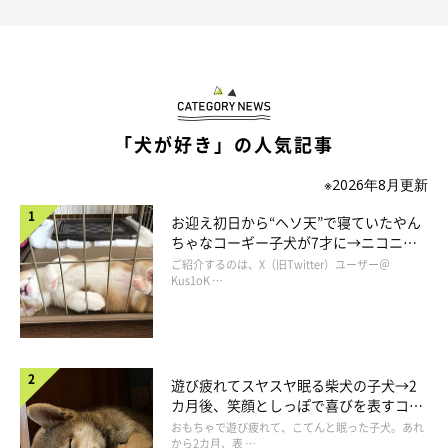
います（笑）
あとは、聞き分けが良く、お留守番も上手にできるようになりま
した」
「犬が好き」の人気記事
※2026年8月更新
お迎え初日から“ヘソ天”で寝ていたやん
ちゃなコーギー子犬が7才に→ニコニ
コ“コーギースマイル”が魅力のコに成
ご紹介するのは、X（旧Twitter）ユーザー＠
長！
Kus1oK …
遊び疲れてスヤスヤ眠る柴犬の子犬→2
カ月後、笑顔としっぽで喜びを表すコに
成長！
おもちゃで遊び疲れて、こてんと眠った子犬。あれ
から2カ月、表 …