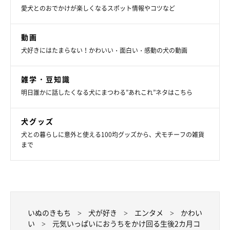
愛犬とのおでかけが楽しくなるスポット情報やコツなど
動画
犬好きにはたまらない！かわいい・面白い・感動の犬の動画
雑学・豆知識
明日誰かに話したくなる犬にまつわる”あれこれ”ネタはこちら
犬グッズ
犬との暮らしに意外と使える100均グッズから、犬モチーフの雑貨
お散歩中、かわいがってくれる近所の方のところで一休み中のユキくん
まで
@Yukikun20201004
飼い主さん家族だけでなく、
ご近所の方々にも愛されているとい
う、ユキくん。
いぬのきもち
犬が好き
エンタメ
かわい
そんなユキくんは、飼い主さんにとってどのような存在なのか、
い
元気いっぱいにおうちをかけ回る生後2カ月コ