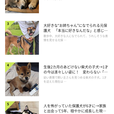
ユキくんはどんなコ？
大好きな“お姉ちゃん”になでられる元保
護犬 「本当に好きなんだな」と感じる
表情にほっこり
散歩中、大好きな人になでられて、うれしそうな表
情を見せる元保 …
生後2カ月のあどけない柴犬の子犬→1才
の今は凛々しい姿に！ 変わらない「く
りくりおめめ」にもほっこり
幼い表情で飼い主さんを見つめる柴犬の子犬。1才
を迎えた現在は …
人を怖がっていた保護犬が6才に→家族
と出会って5年、穏やかに成長した現在