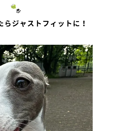
t
e
たらジャストフィットに！