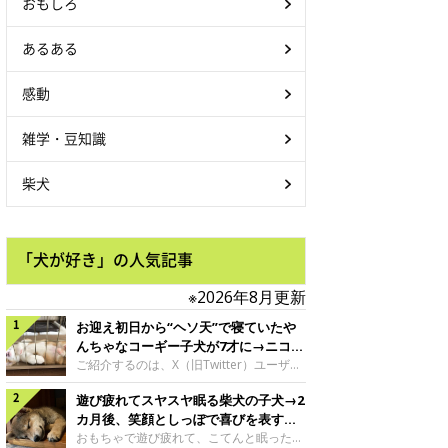
おもしろ
あるある
感動
雑学・豆知識
柴犬
「犬が好き」の人気記事
※2026年8月更新
お迎え初日から“ヘソ天”で寝ていたや
んちゃなコーギー子犬が7才に→ニコニ
コ“コーギースマイル”が魅力のコに成
ご紹介するのは、X（旧Twitter）ユーザー
＠Kus1oKg2vsgdWS2さんの愛犬でウェル
長！
遊び疲れてスヤスヤ眠る柴犬の子犬→2
シュ・コーギー・ペンブロークの神楽ちゃ
ん。今年の8月で7才になるという神楽ちゃ
カ月後、笑顔としっぽで喜びを表すコ
んですが、いったいどんな子犬時代を過ご
に成長！
おもちゃで遊び疲れて、こてんと眠った子