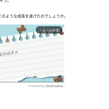
そう。
どのような成長を遂げたのでしょうか。
もっとみる
arrow_forward_ios
Powered by 
GliaStudios
M
u