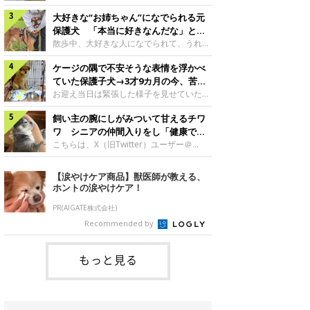
したのでしょうか。今回は、神楽ちゃんの
犬。あれから2カ月、表情や行動にさまざ
成長を飼い主さんと振り返ります！神楽ち
大好きな“お姉ちゃん”になでられる元
まな変化が見られるようになりました。遊
ゃんの成長について聞いた！お迎えから数
び疲れて眠る生後2カ月のなっちゃん遊び
保護犬 「本当に好きなんだな」と感
日後の神楽ちゃん（撮影時生後2カ月）＠
疲れた様子のなっちゃん。@Pkndg_紹介
じる表情にほっこり
散歩中、大好きな人になでられて、うれし
Kus1oKg2vsgdWS2――お迎え当初の神楽
するのは、X（旧Twitter）ユーザー
そうな表情を見せる元保護犬。甘えるよう
ちゃんの様子について教えてください。飼
@Pkndg_さんの愛犬・なっちゃん（取材
ケージの隅で不安そうな表情を浮かべ
な姿に、見ているこちらまでほっこりしま
い主さん： 「お迎え当日から“ヘソ天”で寝
時、生後4カ月／柴犬）。こちらの写真
す。大好きな“お姉ちゃん”に甘える小次郎
ていた保護子犬→3才9カ月の今、苦手
るようなコでし
は、なっちゃんが生後2カ月のころに撮影
くん妹さんになでてもらい、うれしそうな
を克服し頼もしいコに成長！
お迎え当日は緊張した様子を見せていた元
された一枚です。この日、なっちゃんは家
表情を見せる小次郎くん（2026年6月撮
野犬の保護子犬。あれから約3年半、苦手
族と一緒におもちゃで遊んでいました。た
影）。@mika_Jimmy紹介するのは、X（旧
飼い主の腕にしがみついて甘えるチワ
だったことを一つひとつ克服し、家族に寄
くさん遊んで疲れたのか、その後は眠り始
Twitter）ユーザー@mika_Jimmyさんの愛
り添う姿を見せています。お迎え当日、ケ
ワ シニアの仲間入りをし「健康で穏
めたそうです。眠るなっちゃん。
犬・小次郎くん（撮影時5才）。こちら
ージの隅で不安そうにお迎え当日のシルビ
やかな暮らしが続いてほしい」と願う
こちらは、X（旧Twitter）ユーザー＠
@Pkndg_
は、飼い主さんの妹さんと一緒に散歩をし
アちゃん。@nemonemotos今回紹介する
kotubusuke617さんが投稿した写真。写
たときに撮影したという一枚です。この
のは、X（旧Twitter）ユーザー
っているのは、愛犬でチワワのつぶしゃん
【涙やけケア商品】獣医師が教える、
日、飼い主さんは実家から自宅へ帰る途
@nemonemotosさんの愛犬・シルビアち
（本名：こつぶちゃん）です。飼い主さん
ホントの涙やけケア！
中、妹さんと公園で待ち合わせ
ゃん（撮影当時、生後推定2カ月）。飼い
の腕にしがみつくつぶしゃん（撮影時6
主さんが「#最初に撮った一枚」として投
才）＠kotubusuke617撮影当時の状況に
PR(AIGATE株式会社)
稿した写真には、ケージの隅で不安そうな
ついて伺うと、飼い主さんはこう教えてく
Recommended by
表情を浮かべるシルビアちゃんの姿が写っ
れました。飼い主さん： 「ある休日のこ
ていました。こちらは、保護犬だったシル
とです。私がソファに座った途端にひざの
上にのってきたので、そのままなでながら
もっと見る
テレビを見ていたのですが、微動だにしな
いので気になって見てみると、腕にしがみ
つくような形で気持ちよさそうに