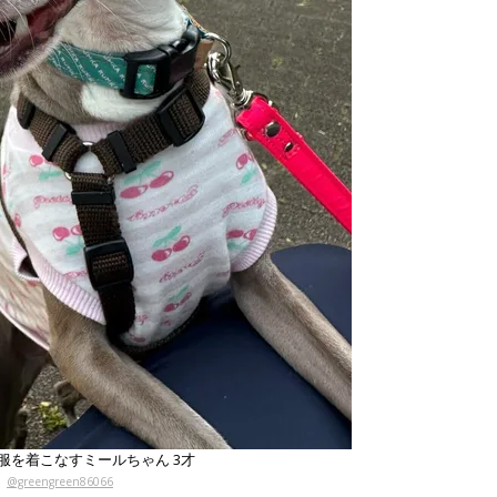
服を着こなすミールちゃん 3才
@greengreen86066