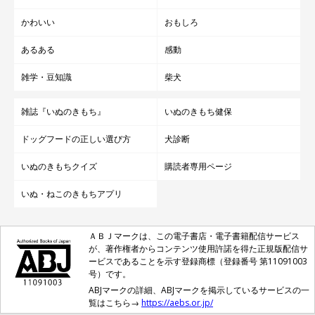
かわいい
おもしろ
あるある
感動
雑学・豆知識
柴犬
雑誌『いぬのきもち』
いぬのきもち健保
ドッグフードの正しい選び方
犬診断
いぬのきもちクイズ
購読者専用ページ
いぬ・ねこのきもちアプリ
ＡＢＪマークは、この電子書店・電子書籍配信サービス
が、著作権者からコンテンツ使用許諾を得た正規版配信サ
ービスであることを示す登録商標（登録番号 第11091003
号）です。
ABJマークの詳細、ABJマークを掲示しているサービスの一
覧はこちら→
https://aebs.or.jp/