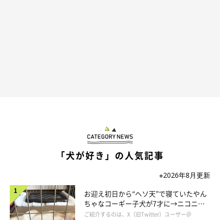
「犬が好き」の人気記事
※2026年8月更新
片方の親犬の見た目が濃く出るのはなぜ？
お迎え初日から“ヘソ天”で寝ていたやん
ちゃなコーギー子犬が7才に→ニコニ
コ“コーギースマイル”が魅力のコに成
ご紹介するのは、X（旧Twitter）ユーザー＠