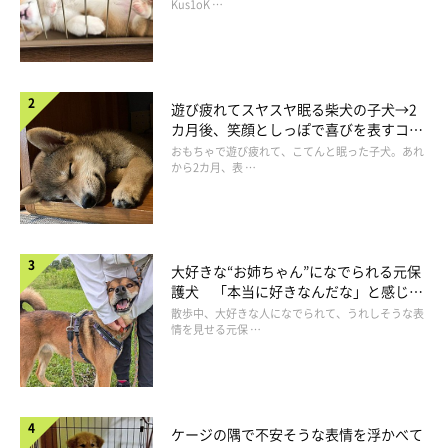
長！
Kus1oK …
遊び疲れてスヤスヤ眠る柴犬の子犬→2
カ月後、笑顔としっぽで喜びを表すコに
成長！
おもちゃで遊び疲れて、こてんと眠った子犬。あれ
から2カ月、表 …
見た目を決める遺伝子の強さが関係しています
大好きな“お姉ちゃん”になでられる元保
両親の犬のうち、どちらか片方の見た目にそっくりな子犬が生ま
護犬 「本当に好きなんだな」と感じる
表情にほっこり
散歩中、大好きな人になでられて、うれしそうな表
れることがあります。
情を見せる元保 …
これは、見た目の特徴は両親それぞれから遺伝しますが、その程
度は生まれてきた犬によって変わるから。
形の特徴を決める遺伝子はたくさんありますが、そのなかでも影
響の強いもの、弱いものがいろいろあります。その組み合わせに
ケージの隅で不安そうな表情を浮かべて