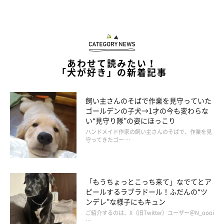
犬の遺伝って面白くて不思議
あわせて読みたい！
祖先のことがわかったり、病気にかかりやすいかわかったり、研
「犬が好き」の新着記事
究が進んでいますが、遺伝子についてはまだまだわからないこと
ばかり。
飼い主さんのそばで作業を見守っていた
今後も思いがけない発見が、犬に関する新説として登場するかも
ゴールデンの子犬→1才の今も変わらな
い“見守り隊”の姿にほっこり
しれませんね。
ハンドメイド作家の飼い主さんのそばで、作業を見
守ってきたゴー …
参考／「いぬのきもち」2016年1月号『犬種ツリーから知る愛犬
のルーツ』（監修：東京大学大学院農学生命科学研究科獣医動物
行動学研究室准教授 武内ゆかり先生、相模大野プリモ動物病院
「もうちょっとこっち来て」なでてとア
ピールするラブラドール！ふだんの“ツ
院長 玉原智史先生）
ンデレ”な様子にもキュン
イラスト／おおたきょうこ
ご紹介するのは、X（旧Twitter）ユーザー＠N_oooi
…
文／\(m.h)/