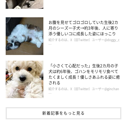
お腹を見せてゴロゴロしていた生後2カ
月のシーズー子犬→約3年後、人に寄り
添う優しいコに成長した姿にほっこり
紹介するのは、X（旧Twitter）ユーザー@doggy_c
…
「小さくて心配だった」生後2カ月の子
犬は約6年後、ゴハンをモリモリ食べて
たくましく成長！優しさあふれる姿に癒
される
紹介するのは、X（旧Twitter）ユーザー@ginchan
…
新着記事をもっと見る