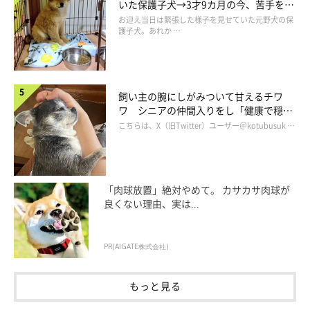
いた保護子犬→3才9カ月の今、苦手を克
よって、母犬寄り・父犬寄りといった形の違いが子犬に表れま
服し頼もしいコに成長！
お迎え当日は緊張した様子を見せていた元野犬の保
す。
護子犬。あれか …
両親のどちらにも似ているような子犬が生まれたり、似ていない
ような子犬が生まれることもあるかもしれません。これは人も同
じですね。
飼い主の腕にしがみついて甘えるチワ
ワ シニアの仲間入りをし「健康で穏や
かな暮らしが続いてほしい」と願う
こちらは、X（旧Twitter）ユーザー＠kotubusuk …
「肉球放置」絶対やめて。 カサカサ肉球が
良くない理由、実は...
PR(AIGATE株式会社)
もっと見る