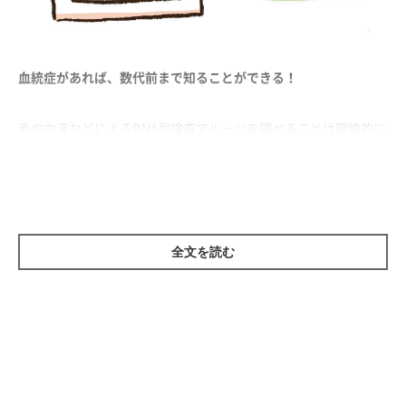
血統症があれば、数代前まで知ることができる！
毛や血液などによるDNA型検査でルーツを調べることは理論的に
は可能です。最近では、DNA型検査によって遺伝性疾患の有無を
調べたり、ミックスのDNAから先祖の犬種を調べるサービスを提
供する会社も出てきました。
また、犬種の登録団体であるJKC（ジャパン ケネル クラブ）に
全文を読む
申請すると発行される血統書があれば、愛犬の両親、両親の親犬
までさかのぼった家系を知ることができます。