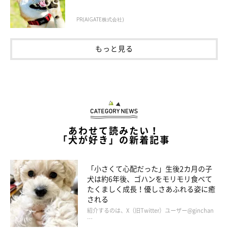
PR(AIGATE株式会社)
もっと見る
あわせて読みたい！
「犬が好き」の新着記事
「小さくて心配だった」生後2カ月の子
@shiba.mufu
犬は約6年後、ゴハンをモリモリ食べて
たくましく成長！優しさあふれる姿に癒
「ねぇ、えらいでしょ(｀・ω・´)？」
される
紹介するのは、X（旧Twitter）ユーザー@ginchan
…