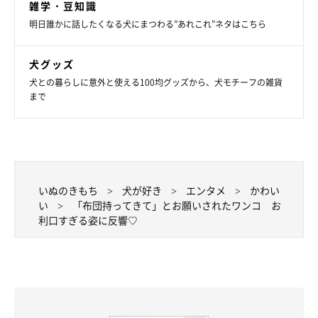
雑学・豆知識
★Instagram、Twitterで「#いぬのきもち」「#いぬのきもち部」
明日誰かに話したくなる犬にまつわる”あれこれ”ネタはこちら
でご投稿いただいた素敵な写真・動画を紹介しています。
犬グッズ
犬との暮らしに意外と使える100均グッズから、犬モチーフの雑貨
まで
参照／Instagram（
@shiba.mufu
）
文／Ayano Yamabuki
いぬのきもち
犬が好き
エンタメ
かわい
い
「布団持ってきて」とお願いされたワンコ お
利口すぎる姿に反響♡