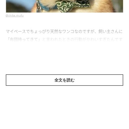
@shiba.mufu
マイペースでちょっぴり天然なワンコなのですが、飼い主さんに
「布団持ってきて」
と言われたときの行動がかわいすぎたんです
(*´Д｀)♡
全文を読む