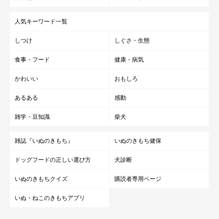
人気キーワード一覧
しつけ
しぐさ・生態
食事・フード
健康・病気
かわいい
おもしろ
あるある
感動
雑学・豆知識
柴犬
雑誌『いぬのきもち』
いぬのきもち健保
ドッグフードの正しい選び方
犬診断
いぬのきもちクイズ
購読者専用ページ
いぬ・ねこのきもちアプリ