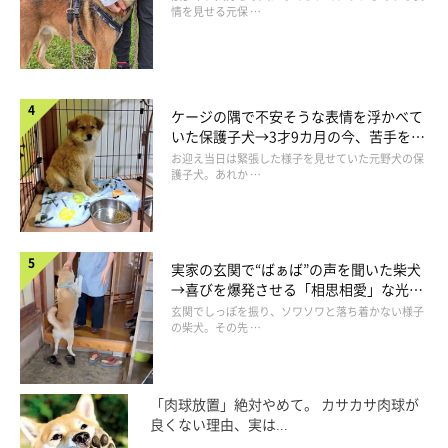
情を見せる元保 …
ケージの隅で不安そうな表情を浮かべて
いた保護子犬→3才9カ月の今、苦手を克
服し頼もしいコに成長！
お迎え当日は緊張した様子を見せていた元野犬の保
護子犬。あれか …
@shiba.mufu
「布団持ってきた！ よ〜しよしよし！」
と、飼い主さんに褒め
実家の玄関で“ばぁば”の声を聞いた柴犬
てもらうと、嬉しそうにじゃれる福くん♪
→喜びを爆発させる「相思相愛」な光景
にほっこり
玄関でしっぽを振り、ソワソワと落ち着かない様子
の柴犬。その先 …
「肉球放置」絶対やめて。 カサカサ肉球が
良くない理由、実は...