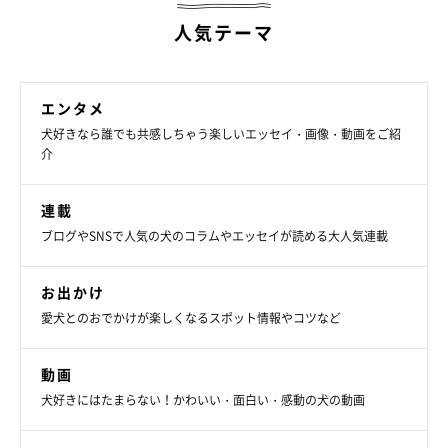
布団持って来てって言ったら 持ってきてくれるふっくん
人気テーマ
ちょっと大きすぎて ズルってこけちゃった (´ﾟ艸ﾟ)∴ﾌﾞｯ
#とーちゃんのえー子えー子 笑 #うるさくてごめんなさい
#BGM付きはストーリーズで ｡:°ஐ*｡:°ʚ♥ɞ*｡:°ஐ*｡:°ஐ*｡:
エンタメ
°ʚ♥ɞ*｡:°ஐ* #개스타그램#いぬすたぐらむ#いぬのきもち
犬好きなら誰でも共感しちゃう楽しいエッセイ・画像・動画をご紹
#pecoいぬ部#shibastagram #柴犬#ここ柴部#しばすたぐ
介
らむ#instashiba#犬ばか部#shibamania#pecotv #しばいぬ
#thedailyshibainu#dogstagram#shibainu#shiba_snap#shi
連載
balife#サンデイ#いぬ#犬
ブログやSNSで人気の犬のコラムやエッセイが読める大人気連載
#proudshibas#todayswanko#shibadog#shibalove
柴犬 福
さん(@shiba.mufu)がシェアした投稿 -
2019年 3月月20日午前2時47分PDT
お出かけ
愛犬とのおでかけが楽しくなるスポット情報やコツなど
お利口でかわいすぎな福くん♪ いろんなものを持ってきてって
動画
頼みたくなっちゃいますね！
犬好きにはたまらない！かわいい・面白い・感動の犬の動画