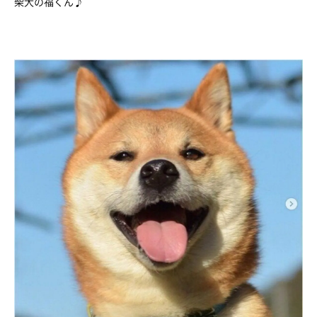
柴犬の福くん♪