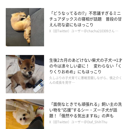
そんな福くんに、Instagramユーザーのみなさんもコメントを寄
「どうなってるの!?」不思議すぎるミニ
せています。
チュアダックスの寝相が話題 普段の甘
えん坊な姿にもほっこり
X（旧Twitter）ユーザー＠chacha210309さん …
・「ふっくん♡ほんと、えー子！えー子！たまらん可愛さやね〜
♡♡♡」
・「なんて、お利口さん！！お使いが出来るなんて〜そしてズッ
生後2カ月のあどけない柴犬の子犬→1才
の今は凛々しい姿に！ 変わらない「く
コケも（笑）最高！」
りくりおめめ」にもほっこり
久しぶりの子犬育てに悪戦苦闘しながら、慎之介く
んの成長を見守 …
・「持ってきたよ〜‼️褒めて〜」って得意げな表情でコケるって
可愛すぎです」
「面倒なときでも頑張れる」飼い主の洗
・「ふっくんお利口さん。ずるってするとこがふっくんらしくて
い物を“応援”するシー・ズー子犬が話
題！「俄然やる気出ますね」の声も
可愛い♡」
X（旧Twitter）ユーザー＠Olaf_ShihThu