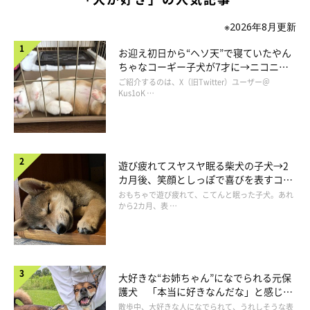
※2026年8月更新
お迎え初日から“ヘソ天”で寝ていたやん
ちゃなコーギー子犬が7才に→ニコニ
@shiba.mufu
コ“コーギースマイル”が魅力のコに成
ご紹介するのは、X（旧Twitter）ユーザー＠
長！
Kus1oK …
飼い主さんのところまで無事、お布団をお届け(｀・ω・´)
遊び疲れてスヤスヤ眠る柴犬の子犬→2
カ月後、笑顔としっぽで喜びを表すコに
成長！
おもちゃで遊び疲れて、こてんと眠った子犬。あれ
から2カ月、表 …
大好きな“お姉ちゃん”になでられる元保
護犬 「本当に好きなんだな」と感じる
表情にほっこり
散歩中、大好きな人になでられて、うれしそうな表