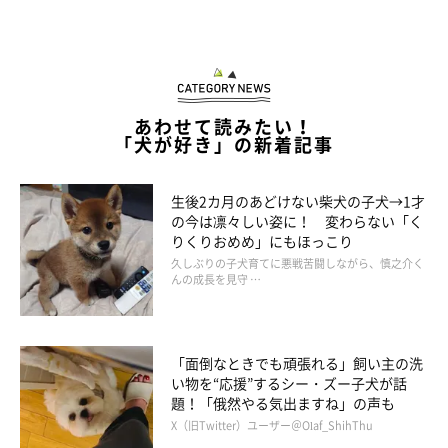
あわせて読みたい！
「犬が好き」の新着記事
生後2カ月のあどけない柴犬の子犬→1才
の今は凛々しい姿に！ 変わらない「く
りくりおめめ」にもほっこり
久しぶりの子犬育てに悪戦苦闘しながら、慎之介く
んの成長を見守 …
「面倒なときでも頑張れる」飼い主の洗
い物を“応援”するシー・ズー子犬が話
題！「俄然やる気出ますね」の声も
X（旧Twitter）ユーザー＠Olaf_ShihThu