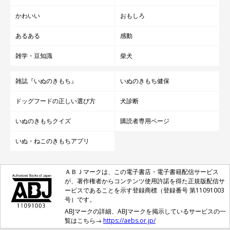
かわいい
おもしろ
あるある
感動
雑学・豆知識
柴犬
雑誌『いぬのきもち』
いぬのきもち健保
ドッグフードの正しい選び方
犬診断
いぬのきもちクイズ
購読者専用ページ
いぬ・ねこのきもちアプリ
ＡＢＪマークは、この電子書店・電子書籍配信サービス
が、著作権者からコンテンツ使用許諾を得た正規版配信サ
ービスであることを示す登録商標（登録番号 第11091003
号）です。
ABJマークの詳細、ABJマークを掲示しているサービスの一
覧はこちら→
https://aebs.or.jp/