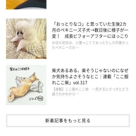
「おっとりなコ」と思っていた生後2カ
月のペキニーズ子犬→数日後に様子が一
変！ 成長ビフォーアフターにほっこり
お迎え初日は、人懐っこくておっとりした印象だっ
たペキニーズの …
柴犬あるある、楽そうじゃないのになぜ
か気持ちよさそうなとこ｜連載「ここ掘
れここ柴」vol.317
【連載】ここ掘れここ柴 一見するとさっきとどう
違うのかわから …
新着記事をもっと見る