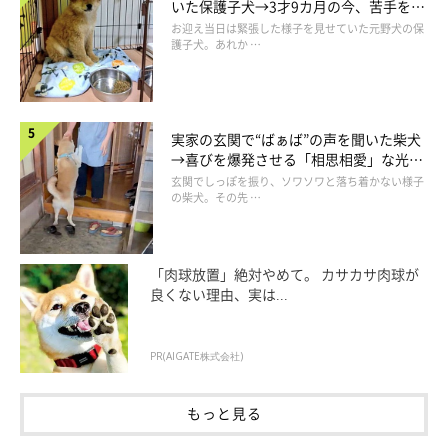
いた保護子犬→3才9カ月の今、苦手を克
服し頼もしいコに成長！
お迎え当日は緊張した様子を見せていた元野犬の保
護子犬。あれか …
実家の玄関で“ばぁば”の声を聞いた柴犬
→喜びを爆発させる「相思相愛」な光景
にほっこり
玄関でしっぽを振り、ソワソワと落ち着かない様子
の柴犬。その先 …
「肉球放置」絶対やめて。 カサカサ肉球が
良くない理由、実は...
PR(AIGATE株式会社)
もっと見る