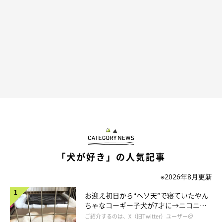
「犬が好き」の人気記事
※2026年8月更新
お迎え初日から“ヘソ天”で寝ていたやん
ちゃなコーギー子犬が7才に→ニコニ
コ“コーギースマイル”が魅力のコに成
ご紹介するのは、X（旧Twitter）ユーザー＠