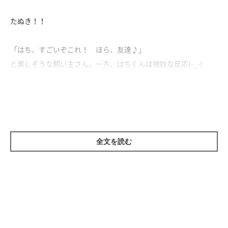
たぬき！！
「はち、すごいぞこれ！ ほら、友達♪」
と楽しそうな飼い主さん。一方、はちくんは微妙な反応(-_-)
しかし、いざたぬきと並んでみると、に、似てる！！
やっぱりちょっとたぬきっぽいはちくんでした(*´ω｀)
全文を読む