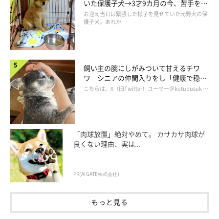
いた保護子犬→3才9カ月の今、苦手を克
服し頼もしいコに成長！
お迎え当日は緊張した様子を見せていた元野犬の保
護子犬。あれか …
あざと可愛いむぎくんの姿は、動画でチェッ
飼い主の腕にしがみついて甘えるチワ
ク♪
ワ シニアの仲間入りをし「健康で穏や
かな暮らしが続いてほしい」と願う
こちらは、X（旧Twitter）ユーザー＠kotubusuk …
「肉球放置」絶対やめて。 カサカサ肉球が
良くない理由、実は...
PR(AIGATE株式会社)
もっと見る