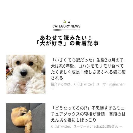
あわせて読みたい！
「犬が好き」の新着記事
＠mugi_mugi_mugyu
「小さくて心配だった」生後2カ月の子
犬は約6年後、ゴハンをモリモリ食べて
このむぎくんの姿を見たInstagramユーザーたちからは、
「期待
たくましく成長！優しさあふれる姿に癒
のまなざし…w」「賢いかまってちゃん♡」「ボク困ってるの
される
···。の顔たまんないですね」「なんて器用なむぎくん！♡ 可愛
紹介するのは、X（旧Twitter）ユーザー@ginchan
…
すぎるー！！！」
などと、コメントが寄せられていました。
「どうなってるの!?」不思議すぎるミニ
チュアダックスの寝相が話題 普段の甘
あざと可愛いむぎくんの姿は、下記の動画でもぜひご覧ください
えん坊な姿にもほっこり
↓
X（旧Twitter）ユーザー＠chacha210309さん …