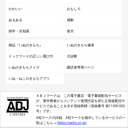
かわいい
おもしろ
あるある
感動
雑学・豆知識
柴犬
雑誌『いぬのきもち』
いぬのきもち健保
ドッグフードの正しい選び方
犬診断
いぬのきもちクイズ
購読者専用ページ
いぬ・ねこのきもちアプリ
ＡＢＪマークは、この電子書店・電子書籍配信サービス
が、著作権者からコンテンツ使用許諾を得た正規版配信サ
ービスであることを示す登録商標（登録番号 第11091003
号）です。
ABJマークの詳細、ABJマークを掲示しているサービスの一
覧はこちら→
https://aebs.or.jp/