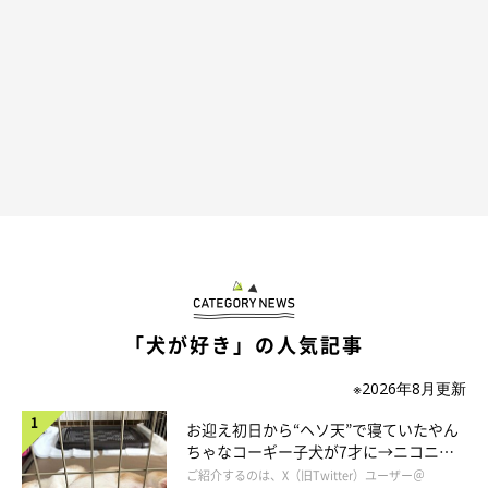
＠mugi_mugi_mugyu
そしてむぎくんは、飼い主さんのことを見つめて
「ボク、困って
るよ」
アピール♡ こんな表情で見つめられたら…どんなに忙し
「犬が好き」の人気記事
くてもかまってあげたくなってしまいますよね！
※2026年8月更新
飼い主さんによると、
「かまってもらえないと、わざわざこの隅
お迎え初日から“ヘソ天”で寝ていたやん
っこでボール遊びし始めます」「家事してるとずーっとこれを繰
ちゃなコーギー子犬が7才に→ニコニ
コ“コーギースマイル”が魅力のコに成
り返してきます」
とのこと。
ご紹介するのは、X（旧Twitter）ユーザー＠