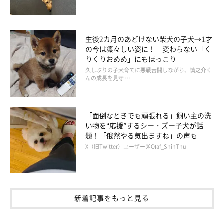
https://www.instagram.com/p/B4Mxp-oJMDR/
生後2カ月のあどけない柴犬の子犬→1才
の今は凛々しい姿に！ 変わらない「く
きっとみなさんも「むぎくん、あざといな♡」と思ってしまうは
りくりおめめ」にもほっこり
久しぶりの子犬育てに悪戦苦闘しながら、慎之介く
ずです♪
んの成長を見守 …
★Instagram、Twitterで「#いぬのきもち」「#いぬのきもち部」
「面倒なときでも頑張れる」飼い主の洗
い物を“応援”するシー・ズー子犬が話
でご投稿いただいた素敵な写真・動画を紹介しています。
題！「俄然やる気出ますね」の声も
X（旧Twitter）ユーザー＠Olaf_ShihThu
参照／Instagram（
＠mugi_mugi_mugyu
）
文／雨宮カイ
新着記事をもっと見る