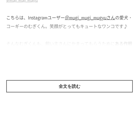
＠mugi_mugi_mugyu
こちらは、Instagramユーザー
＠mugi_mugi_mugyuさん
の愛犬・
コーギーのむぎくん。笑顔がとってもキュートなワンコです♪
そんなむぎくんも、飼い主さんにかまってもらうために
ある作戦
を思いついた
ようなのですが、その作戦が可愛いすぎてキュンと
してしまうんです！
全文を読む
かまってもらいたくて、わざと隙間にボール
を入れちゃった！