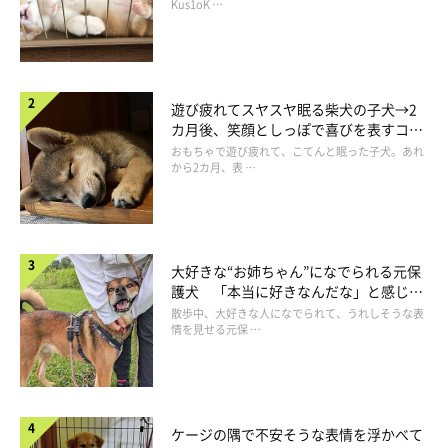
長！
Kus1oK …
そんな飼い主さんは
「あざと可愛いっていうのはこのことか...」
と思いながら、むぎくんの相手をしてあげたようでした♪ むぎ
くんは自分の可愛さを利用した見事な作戦を思いつき、成功した
遊び疲れてスヤスヤ眠る柴犬の子犬→2
ようですね！
カ月後、笑顔としっぽで喜びを表すコに
成長！
おもちゃで遊び疲れて、こてんと眠った子犬。あれ
から2カ月、表 …
大好きな“お姉ちゃん”になでられる元保
護犬 「本当に好きなんだな」と感じる
表情にほっこり
散歩中、大好きな人になでられて、うれしそうな表
情を見せる元保 …
ケージの隅で不安そうな表情を浮かべて