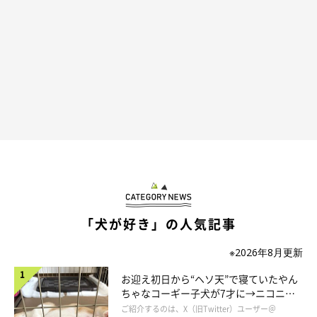
「犬が好き」の人気記事
※2026年8月更新
お迎え初日から“ヘソ天”で寝ていたやん
ちゃなコーギー子犬が7才に→ニコニ
コ“コーギースマイル”が魅力のコに成
ご紹介するのは、X（旧Twitter）ユーザー＠