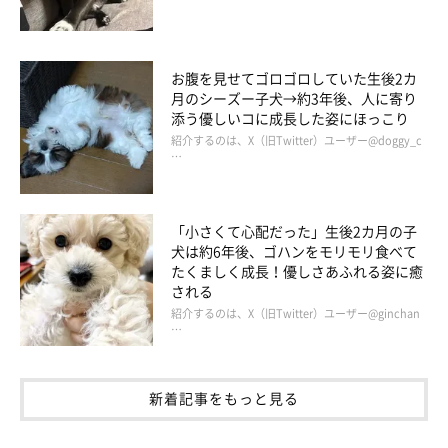
お腹を見せてゴロゴロしていた生後2カ
月のシーズー子犬→約3年後、人に寄り
添う優しいコに成長した姿にほっこり
紹介するのは、X（旧Twitter）ユーザー@doggy_c
…
「小さくて心配だった」生後2カ月の子
犬は約6年後、ゴハンをモリモリ食べて
たくましく成長！優しさあふれる姿に癒
される
紹介するのは、X（旧Twitter）ユーザー@ginchan
…
新着記事をもっと見る