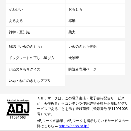
かわいい
おもしろ
あるある
感動
雑学・豆知識
柴犬
雑誌『いぬのきもち』
いぬのきもち健保
ドッグフードの正しい選び方
犬診断
いぬのきもちクイズ
購読者専用ページ
いぬ・ねこのきもちアプリ
ＡＢＪマークは、この電子書店・電子書籍配信サービス
が、著作権者からコンテンツ使用許諾を得た正規版配信サ
ービスであることを示す登録商標（登録番号 第11091003
号）です。
ABJマークの詳細、ABJマークを掲示しているサービスの一
覧はこちら→
https://aebs.or.jp/