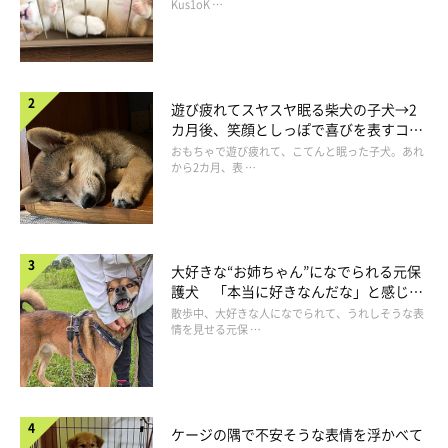
長！
Kus1oK …
遊び疲れてスヤスヤ眠る柴犬の子犬→2
カ月後、笑顔としっぽで喜びを表すコに
成長！
おもちゃで遊び疲れて、こてんと眠った子犬。あれ
から2カ月、表 …
大好きな“お姉ちゃん”になでられる元保
護犬 「本当に好きなんだな」と感じる
表情にほっこり
散歩中、大好きな人になでられて、うれしそうな表
情を見せる元保 …
ケージの隅で不安そうな表情を浮かべて