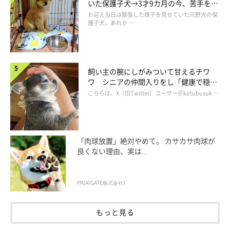
いた保護子犬→3才9カ月の今、苦手を克
服し頼もしいコに成長！
お迎え当日は緊張した様子を見せていた元野犬の保
護子犬。あれか …
飼い主の腕にしがみついて甘えるチワ
ワ シニアの仲間入りをし「健康で穏や
かな暮らしが続いてほしい」と願う
こちらは、X（旧Twitter）ユーザー＠kotubusuk …
「肉球放置」絶対やめて。 カサカサ肉球が
良くない理由、実は...
PR(AIGATE株式会社)
もっと見る