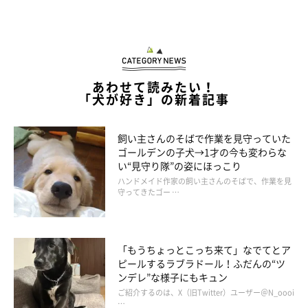
あわせて読みたい！
「犬が好き」の新着記事
飼い主さんのそばで作業を見守っていた
ゴールデンの子犬→1才の今も変わらな
い“見守り隊”の姿にほっこり
ハンドメイド作家の飼い主さんのそばで、作業を見
守ってきたゴー …
「もうちょっとこっち来て」なでてとア
ピールするラブラドール！ふだんの“ツ
ンデレ”な様子にもキュン
ご紹介するのは、X（旧Twitter）ユーザー＠N_oooi
…