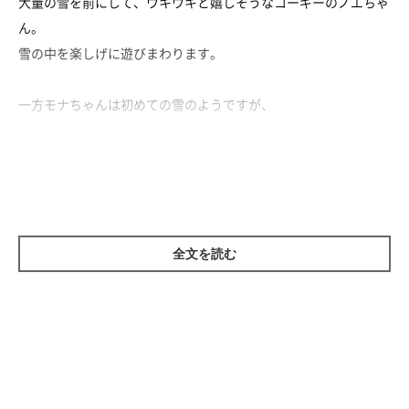
大量の雪を前にして、ウキウキと嬉しそうなコーギーのノエちゃ
ん。
雪の中を楽しげに遊びまわります。
一方モナちゃんは初めての雪のようですが、
ビビッて固まっちゃう……
しかしいざ飛び込んでしまえばすぐに大はしゃぎ！
かけまわる姿が愛らしすぎるモナちゃんなのでした。
全文を読む