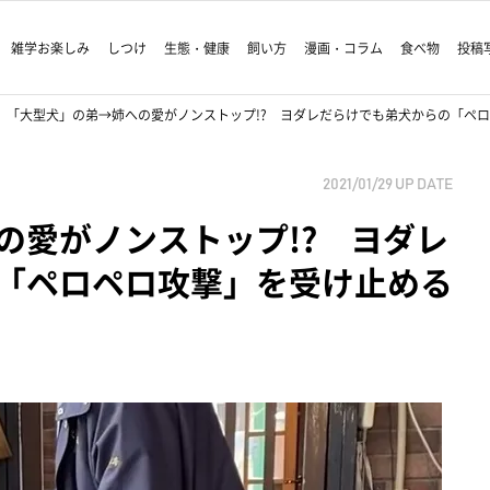
雑学お楽しみ
しつけ
生態・健康
飼い方
漫画・コラム
食べ物
投稿
「大型犬」の弟→姉への愛がノンストップ!? ヨダレだらけでも弟犬からの「ペ
2021/01/29
UP DATE
の愛がノンストップ!? ヨダレ
「ペロペロ攻撃」を受け止める