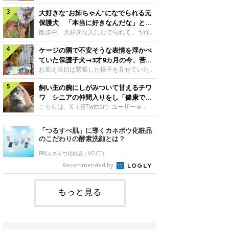
したのでしょうか。今回は、神楽ちゃんの
犬。あれから2カ月、表情や行動にさまざ
成長を飼い主さんと振り返ります！神楽ち
大好きな“お姉ちゃん”になでられる元
まな変化が見られるようになりました。遊
ゃんの成長について聞いた！お迎えから数
び疲れて眠る生後2カ月のなっちゃん遊び
保護犬 「本当に好きなんだな」と感
日後の神楽ちゃん（撮影時生後2カ月）＠
疲れた様子のなっちゃん。@Pkndg_紹介
じる表情にほっこり
散歩中、大好きな人になでられて、うれし
Kus1oKg2vsgdWS2――お迎え当初の神楽
するのは、X（旧Twitter）ユーザー
そうな表情を見せる元保護犬。甘えるよう
ちゃんの様子について教えてください。飼
@Pkndg_さんの愛犬・なっちゃん（取材
ケージの隅で不安そうな表情を浮かべ
な姿に、見ているこちらまでほっこりしま
い主さん： 「お迎え当日から“ヘソ天”で寝
時、生後4カ月／柴犬）。こちらの写真
す。大好きな“お姉ちゃん”に甘える小次郎
ていた保護子犬→3才9カ月の今、苦手
るようなコでし
は、なっちゃんが生後2カ月のころに撮影
くん妹さんになでてもらい、うれしそうな
を克服し頼もしいコに成長！
お迎え当日は緊張した様子を見せていた元
された一枚です。この日、なっちゃんは家
表情を見せる小次郎くん（2026年6月撮
野犬の保護子犬。あれから約3年半、苦手
族と一緒におもちゃで遊んでいました。た
影）。@mika_Jimmy紹介するのは、X（旧
飼い主の腕にしがみついて甘えるチワ
だったことを一つひとつ克服し、家族に寄
くさん遊んで疲れたのか、その後は眠り始
Twitter）ユーザー@mika_Jimmyさんの愛
り添う姿を見せています。お迎え当日、ケ
ワ シニアの仲間入りをし「健康で穏
めたそうです。眠るなっちゃん。
犬・小次郎くん（撮影時5才）。こちら
ージの隅で不安そうにお迎え当日のシルビ
やかな暮らしが続いてほしい」と願う
こちらは、X（旧Twitter）ユーザー＠
@Pkndg_
は、飼い主さんの妹さんと一緒に散歩をし
アちゃん。@nemonemotos今回紹介する
kotubusuke617さんが投稿した写真。写
たときに撮影したという一枚です。この
のは、X（旧Twitter）ユーザー
っているのは、愛犬でチワワのつぶしゃん
「つるすべ肌」に導くカネボウ化粧品
日、飼い主さんは実家から自宅へ帰る途
@nemonemotosさんの愛犬・シルビアち
（本名：こつぶちゃん）です。飼い主さん
のこだわりの酵素洗顔とは？
中、妹さんと公園で待ち合わせ
ゃん（撮影当時、生後推定2カ月）。飼い
の腕にしがみつくつぶしゃん（撮影時6
主さんが「#最初に撮った一枚」として投
才）＠kotubusuke617撮影当時の状況に
PR(カネボウ化粧品｜VOCE)
稿した写真には、ケージの隅で不安そうな
ついて伺うと、飼い主さんはこう教えてく
Recommended by
表情を浮かべるシルビアちゃんの姿が写っ
れました。飼い主さん： 「ある休日のこ
ていました。こちらは、保護犬だったシル
とです。私がソファに座った途端にひざの
上にのってきたので、そのままなでながら
もっと見る
テレビを見ていたのですが、微動だにしな
いので気になって見てみると、腕にしがみ
つくような形で気持ちよさそうに