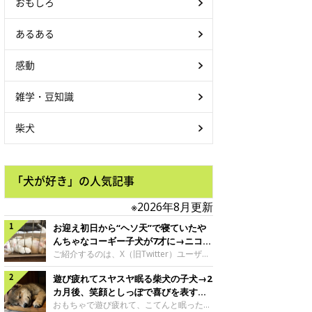
おもしろ
あるある
感動
雑学・豆知識
柴犬
「犬が好き」の人気記事
※2026年8月更新
お迎え初日から“ヘソ天”で寝ていたや
んちゃなコーギー子犬が7才に→ニコニ
コ“コーギースマイル”が魅力のコに成
ご紹介するのは、X（旧Twitter）ユーザー
＠Kus1oKg2vsgdWS2さんの愛犬でウェル
長！
遊び疲れてスヤスヤ眠る柴犬の子犬→2
シュ・コーギー・ペンブロークの神楽ちゃ
ん。今年の8月で7才になるという神楽ちゃ
カ月後、笑顔としっぽで喜びを表すコ
んですが、いったいどんな子犬時代を過ご
に成長！
おもちゃで遊び疲れて、こてんと眠った子