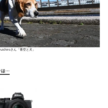
yuichiroさん「青空と犬」
ラは…