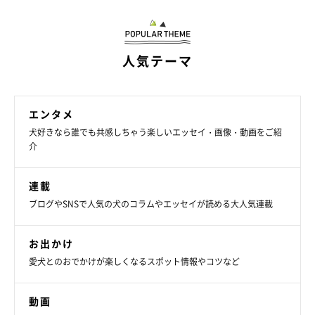
ずにずいぶん静かなコだったそう。それが3日もすると、
スヌー
ピーちゃんは本領発揮！
人気テーマ
子どもたちと追いかけっこをしたり、猫たちやバトンちゃんを追
いかけたり。やっと緊張が解けたのか、とても元気で活発な子犬
エンタメ
の姿を見せたのでした。
犬好きなら誰でも共感しちゃう楽しいエッセイ・画像・動画をご紹
介
連載
ブログやSNSで人気の犬のコラムやエッセイが読める大人気連載
お出かけ
愛犬とのおでかけが楽しくなるスポット情報やコツなど
動画