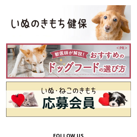
@amearisu
FOLLOW US
スヌーピーちゃんには
「褒めていく方法が合っている」
と、トレ