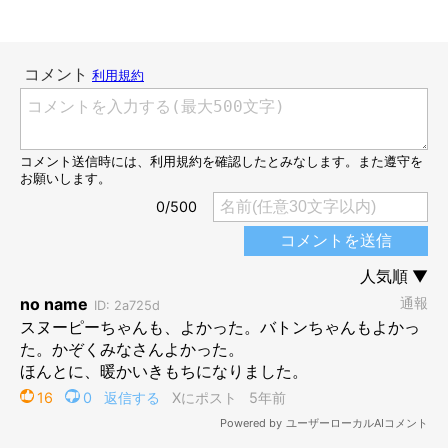
@amearisu
当時、小金澤さんの家には、先住の元保護猫9匹とシェパードの
バトンちゃんがいましたが、
「新しくワンちゃんをおうちに迎え
たいね」
という話が家族の間で出るように。そのなかで、長女が
「今度はおうちのないコを家族にしてあげたいな」
と話したのだ
そう。この意見に、家族みんなも大賛成。
子どもたちがこのような気持ちを持ってくれていることがなによ
りも嬉しく、新しく保護犬を迎えようと決心したのでした。