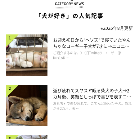
「犬が好き」の人気記事
※2026年8月更新
お迎え初日から“ヘソ天”で寝ていたやん
ちゃなコーギー子犬が7才に→ニコニ
コ“コーギースマイル”が魅力のコに成
ご紹介するのは、X（旧Twitter）ユーザー＠
長！
Kus1oK …
遊び疲れてスヤスヤ眠る柴犬の子犬→2
カ月後、笑顔としっぽで喜びを表すコに
成長！
おもちゃで遊び疲れて、こてんと眠った子犬。あれ
@amearisu
から2カ月、表 …
そんなときに知人から保護団体を紹介してもらい、里親募集中だ
ったスヌーピーちゃんの写真に目が留まったのだそう。まだ生後
2カ月と生まれたばかりで、手のひらサイズの小ささです。