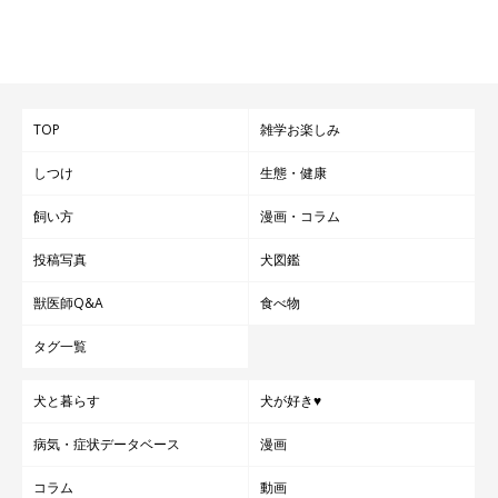
TOP
雑学お楽しみ
しつけ
生態・健康
飼い方
漫画・コラム
投稿写真
犬図鑑
獣医師Q&A
食べ物
タグ一覧
犬と暮らす
犬が好き♥
スヌーピーちゃんが家に来てから、家族にも嬉しい変化
が♪
病気・症状データベース
漫画
コラム
動画