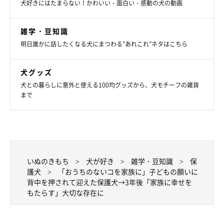
犬好きにはたまらない！かわいい・面白い・感動の犬の動画
雑学・豆知識
明日誰かに話したくなる犬にまつわる”あれこれ”ネタはこちら
犬グッズ
信頼できるトレーナーさんとの出会い
犬との暮らしに意外と使える100均グッズから、犬モチーフの雑貨
まで
いぬのきもち
犬が好き
雑学・豆知識
保
護犬
「おうちのないコを家族に」子どもの願いに
背中を押されて迎えた保護犬→3年後「家族に幸せを
もたらす」大切な存在に