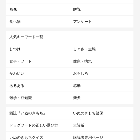
画像
解説
食べ物
アンケート
人気キーワード一覧
しつけ
しぐさ・生態
食事・フード
健康・病気
かわいい
おもしろ
あるある
感動
雑学・豆知識
柴犬
雑誌『いぬのきもち』
いぬのきもち健保
ドッグフードの正しい選び方
犬診断
@amearisu
いぬのきもちクイズ
購読者専用ページ