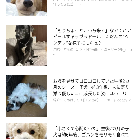
守ってきたゴー …
「もうちょっとこっち来て」なでてとア
ピールするラブラドール！ふだんの“ツ
ンデレ”な様子にもキュン
ご紹介するのは、X（旧Twitter）ユーザー＠N_oooi
…
お腹を見せてゴロゴロしていた生後2カ
月のシーズー子犬→約3年後、人に寄り
添う優しいコに成長した姿にほっこり
紹介するのは、X（旧Twitter）ユーザー@doggy_c
…
スヌーピーちゃんが家に来てからのこと
「小さくて心配だった」生後2カ月の子
犬は約6年後、ゴハンをモリモリ食べて