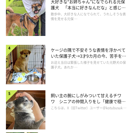
大好きな“お姉ちゃん”になでられる元保
護犬 「本当に好きなんだな」と感じる
表情にほっこり
散歩中、大好きな人になでられて、うれしそうな表
「あまりのかわいさに、すぐにこのコにしようと決めました」
情を見せる元保 …
と、スヌーピーちゃんに一目惚れをしたご家族は、
「どんな性格
のコでも絶対家族にしたい」
と、その思いはとても強かったよう
です。
ケージの隅で不安そうな表情を浮かべて
いた保護子犬→3才9カ月の今、苦手を克
そして次の休日には、スヌーピーちゃんを迎えに行くことにした
服し頼もしいコに成長！
お迎え当日は緊張した様子を見せていた元野犬の保
のでした。
護子犬。あれか …
飼い主の腕にしがみついて甘えるチワ
ワ シニアの仲間入りをし「健康で穏や
かな暮らしが続いてほしい」と願う
こちらは、X（旧Twitter）ユーザー＠kotubusuk …