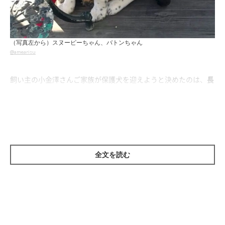
（写真左から）スヌーピーちゃん、バトンちゃん
@amearisu
飼い主の小金澤さんご家族が保護犬を迎えようと決めたのは、
長
女の「ある言葉」が、強く背中を押した
のだそう。
いぬのきもちWEB MAGAZINEでは、スヌーピーちゃんとの出会い
や今の暮らしについて、小金澤さんに2回に分けて（2018年6月
／2021年4月に取材）お話を伺いました。
全文を読む