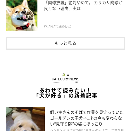
「肉球放置」絶対やめて。 カサカサ肉球が
良くない理由、実は...
PR(AIGATE株式会社)
もっと見る
@amearisu
あわせて読みたい！
「犬が好き」の新着記事
スヌーピーちゃんが家にやってくると、家族みんなで抱っこの取
り合いに！ スヌーピーちゃんはたちまち、家族のアイドルにな
りました。
飼い主さんのそばで作業を見守っていた
ゴールデンの子犬→1才の今も変わらな
い“見守り隊”の姿にほっこり
ハンドメイド作家の飼い主さんのそばで、作業を見