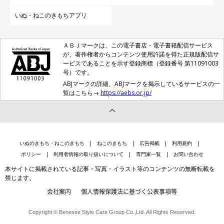
また、家族にも嬉しい変化が起こります。スヌーピーちゃんが来
いぬ・ねこのきもちアプリ
てから、より一層みんなの笑顔が増えたのだそう。2人の子ども
たちはスヌーピーちゃんをとてもかわいがって、いつも一緒に遊
ＡＢＪマークは、この電子書店・電子書籍配信サービス
が、著作権者からコンテンツ使用許諾を得た正規版配信サ
んだりお話をしたり、まるで姉弟のような関係になっていったの
ービスであることを示す登録商標（登録番号 第11091003
だそうです。
号）です。
ABJマークの詳細、ABJマークを掲示しているサービスの一
覧はこちら→
https://aebs.or.jp/
いぬのきもち・ねこのきもち
ねこのきもち
広告掲載
利用規約
ポリシー
利用者情報の取り扱いについて
専門家一覧
お問い合わせ
本サイトに掲載されている記事・写真・イラスト等のコンテンツの無断転載を
禁じます。
会社案内
個人情報保護法に基づく公表事項等
Copyright © Benesse Style Care Group Co.,Ltd. All Rights Reserved.