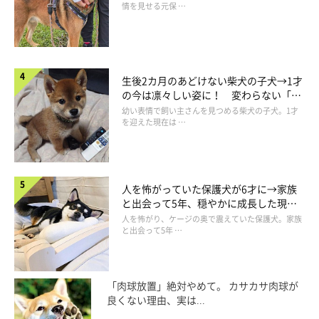
情を見せる元保 …
生後2カ月のあどけない柴犬の子犬→1才
の今は凛々しい姿に！ 変わらない「く
りくりおめめ」にもほっこり
幼い表情で飼い主さんを見つめる柴犬の子犬。1才
を迎えた現在は …
人を怖がっていた保護犬が6才に→家族
と出会って5年、穏やかに成長した現在
の姿にグッとくる
人を怖がり、ケージの奥で震えていた保護犬。家族
と出会って5年 …
「肉球放置」絶対やめて。 カサカサ肉球が
良くない理由、実は...