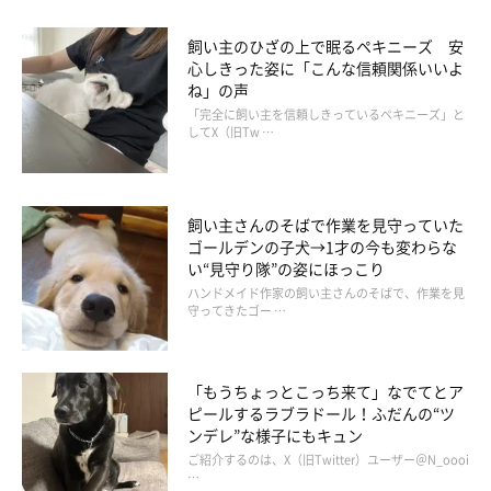
飼い主のひざの上で眠るペキニーズ 安
心しきった姿に「こんな信頼関係いいよ
ね」の声
「完全に飼い主を信頼しきっているペキニーズ」と
してX（旧Tw …
飼い主さんのそばで作業を見守っていた
ゴールデンの子犬→1才の今も変わらな
い“見守り隊”の姿にほっこり
ハンドメイド作家の飼い主さんのそばで、作業を見
守ってきたゴー …
「もうちょっとこっち来て」なでてとア
ピールするラブラドール！ふだんの“ツ
ンデレ”な様子にもキュン
ご紹介するのは、X（旧Twitter）ユーザー＠N_oooi
…