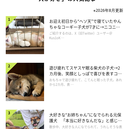
※2026年8月更新
お迎え初日から“ヘソ天”で寝ていたやん
ちゃなコーギー子犬が7才に→ニコニ
コ“コーギースマイル”が魅力のコに成
ご紹介するのは、X（旧Twitter）ユーザー＠
長！
Kus1oK …
遊び疲れてスヤスヤ眠る柴犬の子犬→2
カ月後、笑顔としっぽで喜びを表すコに
成長！
おもちゃで遊び疲れて、こてんと眠った子犬。あれ
から2カ月、表 …
大好きな“お姉ちゃん”になでられる元保
護犬 「本当に好きなんだな」と感じる
表情にほっこり
散歩中、大好きな人になでられて、うれしそうな表