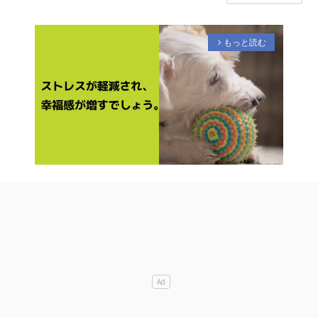
もっと読む
arrow_forward_ios
M
u
t
e