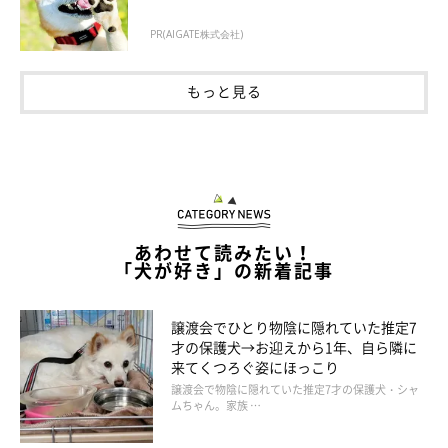
PR(AIGATE株式会社)
もっと見る
あわせて読みたい！
「犬が好き」の新着記事
譲渡会でひとり物陰に隠れていた推定7
才の保護犬→お迎えから1年、自ら隣に
来てくつろぐ姿にほっこり
譲渡会で物陰に隠れていた推定7才の保護犬・シャ
ムちゃん。家族 …