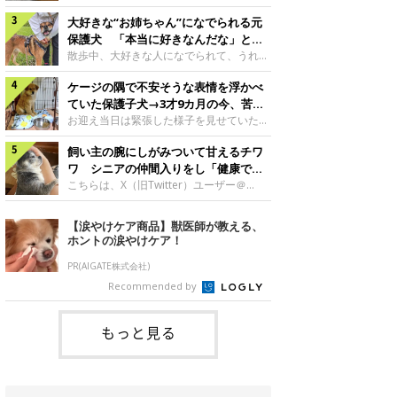
したのでしょうか。今回は、神楽ちゃんの
犬。あれから2カ月、表情や行動にさまざ
成長を飼い主さんと振り返ります！神楽ち
大好きな“お姉ちゃん”になでられる元
まな変化が見られるようになりました。遊
ゃんの成長について聞いた！お迎えから数
び疲れて眠る生後2カ月のなっちゃん遊び
保護犬 「本当に好きなんだな」と感
日後の神楽ちゃん（撮影時生後2カ月）＠
疲れた様子のなっちゃん。@Pkndg_紹介
じる表情にほっこり
散歩中、大好きな人になでられて、うれし
Kus1oKg2vsgdWS2――お迎え当初の神楽
するのは、X（旧Twitter）ユーザー
そうな表情を見せる元保護犬。甘えるよう
ちゃんの様子について教えてください。飼
@Pkndg_さんの愛犬・なっちゃん（取材
ケージの隅で不安そうな表情を浮かべ
な姿に、見ているこちらまでほっこりしま
い主さん： 「お迎え当日から“ヘソ天”で寝
時、生後4カ月／柴犬）。こちらの写真
す。大好きな“お姉ちゃん”に甘える小次郎
ていた保護子犬→3才9カ月の今、苦手
るようなコでし
は、なっちゃんが生後2カ月のころに撮影
くん妹さんになでてもらい、うれしそうな
を克服し頼もしいコに成長！
お迎え当日は緊張した様子を見せていた元
された一枚です。この日、なっちゃんは家
表情を見せる小次郎くん（2026年6月撮
野犬の保護子犬。あれから約3年半、苦手
族と一緒におもちゃで遊んでいました。た
影）。@mika_Jimmy紹介するのは、X（旧
飼い主の腕にしがみついて甘えるチワ
だったことを一つひとつ克服し、家族に寄
くさん遊んで疲れたのか、その後は眠り始
Twitter）ユーザー@mika_Jimmyさんの愛
り添う姿を見せています。お迎え当日、ケ
ワ シニアの仲間入りをし「健康で穏
めたそうです。眠るなっちゃん。
犬・小次郎くん（撮影時5才）。こちら
ージの隅で不安そうにお迎え当日のシルビ
やかな暮らしが続いてほしい」と願う
こちらは、X（旧Twitter）ユーザー＠
@Pkndg_
は、飼い主さんの妹さんと一緒に散歩をし
アちゃん。@nemonemotos今回紹介する
kotubusuke617さんが投稿した写真。写
たときに撮影したという一枚です。この
のは、X（旧Twitter）ユーザー
っているのは、愛犬でチワワのつぶしゃん
【涙やけケア商品】獣医師が教える、
日、飼い主さんは実家から自宅へ帰る途
@nemonemotosさんの愛犬・シルビアち
（本名：こつぶちゃん）です。飼い主さん
ホントの涙やけケア！
中、妹さんと公園で待ち合わせ
ゃん（撮影当時、生後推定2カ月）。飼い
の腕にしがみつくつぶしゃん（撮影時6
主さんが「#最初に撮った一枚」として投
才）＠kotubusuke617撮影当時の状況に
PR(AIGATE株式会社)
稿した写真には、ケージの隅で不安そうな
ついて伺うと、飼い主さんはこう教えてく
Recommended by
表情を浮かべるシルビアちゃんの姿が写っ
れました。飼い主さん： 「ある休日のこ
ていました。こちらは、保護犬だったシル
とです。私がソファに座った途端にひざの
上にのってきたので、そのままなでながら
もっと見る
テレビを見ていたのですが、微動だにしな
いので気になって見てみると、腕にしがみ
つくような形で気持ちよさそうに