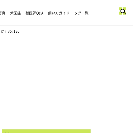
写真
犬図鑑
獣医師Q&A
飼い方ガイド
タグ一覧
ol.130