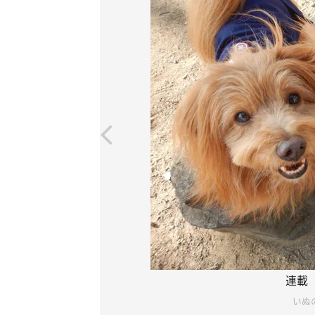
連載
いぬの