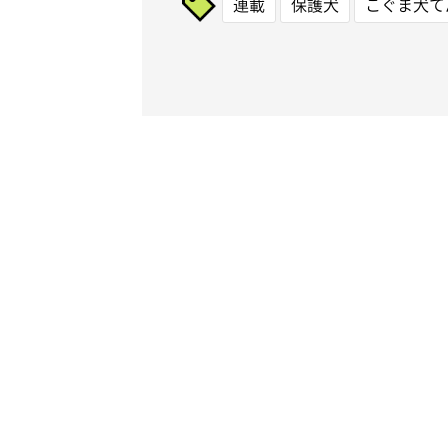
連載
保護犬
こぐま犬て