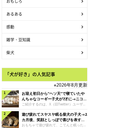
おもしろ
あるある
感動
雑学・豆知識
柴犬
「犬が好き」の人気記事
※2026年8月更新
お迎え初日から“ヘソ天”で寝ていたや
んちゃなコーギー子犬が7才に→ニコニ
コ“コーギースマイル”が魅力のコに成
ご紹介するのは、X（旧Twitter）ユーザー
＠Kus1oKg2vsgdWS2さんの愛犬でウェル
長！
遊び疲れてスヤスヤ眠る柴犬の子犬→2
シュ・コーギー・ペンブロークの神楽ちゃ
ん。今年の8月で7才になるという神楽ちゃ
カ月後、笑顔としっぽで喜びを表すコ
んですが、いったいどんな子犬時代を過ご
に成長！
おもちゃで遊び疲れて、こてんと眠った子