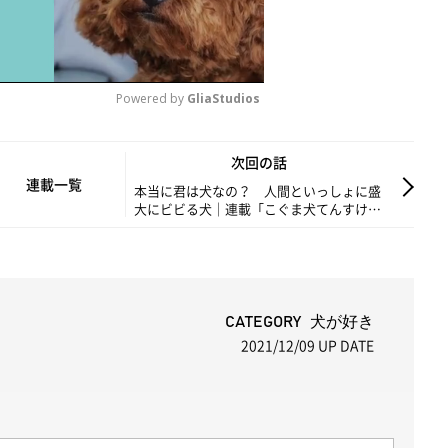
Powered by 
GliaStudios
M
次回の話
u
連載一覧
本当に君は犬なの？ 人間といっしょに盛
大にビビる犬｜連載「こぐま犬てんすけ」
t
vol.131
e
CATEGORY 犬が好き
2021/12/09
UP DATE