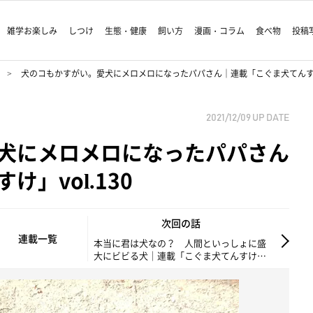
雑学お楽しみ
しつけ
生態・健康
飼い方
漫画・コラム
食べ物
投稿
犬のコもかすがい。愛犬にメロメロになったパパさん｜連載「こぐま犬てんすけ」v
2021/12/09
UP DATE
犬にメロメロになったパパさん
」vol.130
次回の話
連載一覧
本当に君は犬なの？ 人間といっしょに盛
大にビビる犬｜連載「こぐま犬てんすけ」
vol.131