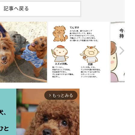
記事へ戻る
もっとみる
arrow_forward_ios