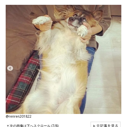
@renren201822
元記事を見る
▼
次の画像は下へスクロール (7/8)
▶