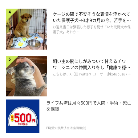
ケージの隅で不安そうな表情を浮かべて
いた保護子犬→3才9カ月の今、苦手を克
服し頼もしいコに成長！
お迎え当日は緊張した様子を見せていた元野犬の保
護子犬。あれか …
飼い主の腕にしがみついて甘えるチワ
ワ シニアの仲間入りをし「健康で穏や
かな暮らしが続いてほしい」と願う
こちらは、X（旧Twitter）ユーザー＠kotubusuk …
ライフ共済は月々500円で入院・手術・死亡
を保障
PR(愛知県共済生活協同組合)