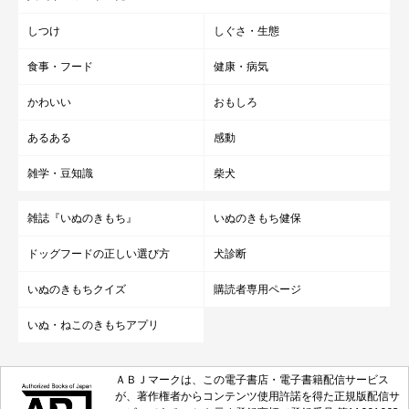
しつけ
しぐさ・生態
食事・フード
健康・病気
かわいい
おもしろ
あるある
感動
雑学・豆知識
柴犬
雑誌『いぬのきもち』
いぬのきもち健保
ドッグフードの正しい選び方
犬診断
いぬのきもちクイズ
購読者専用ページ
いぬ・ねこのきもちアプリ
ＡＢＪマークは、この電子書店・電子書籍配信サービス
が、著作権者からコンテンツ使用許諾を得た正規版配信サ