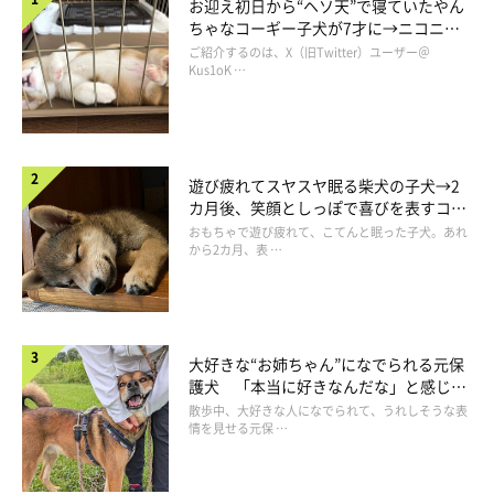
お迎え初日から“ヘソ天”で寝ていたやん
ちゃなコーギー子犬が7才に→ニコニ
コ“コーギースマイル”が魅力のコに成
ご紹介するのは、X（旧Twitter）ユーザー＠
長！
Kus1oK …
遊び疲れてスヤスヤ眠る柴犬の子犬→2
カ月後、笑顔としっぽで喜びを表すコに
成長！
おもちゃで遊び疲れて、こてんと眠った子犬。あれ
から2カ月、表 …
大好きな“お姉ちゃん”になでられる元保
護犬 「本当に好きなんだな」と感じる
表情にほっこり
散歩中、大好きな人になでられて、うれしそうな表
情を見せる元保 …