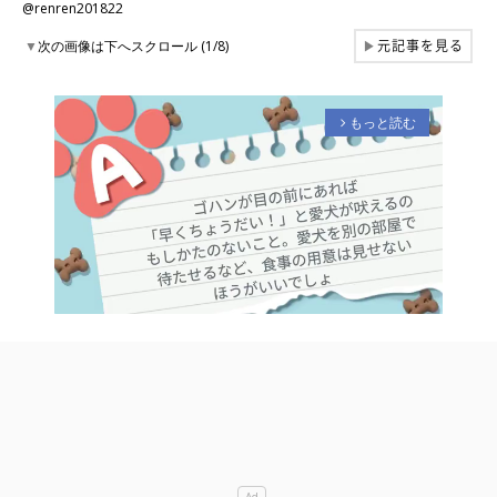
@renren201822
元記事を見る
▼
次の画像は下へスクロール (1/8)
▶
もっと読む
arrow_forward_ios
M
u
t
e