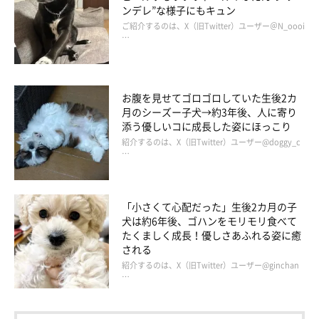
ンデレ”な様子にもキュン
ご紹介するのは、X（旧Twitter）ユーザー＠N_oooi
…
お腹を見せてゴロゴロしていた生後2カ
月のシーズー子犬→約3年後、人に寄り
添う優しいコに成長した姿にほっこり
紹介するのは、X（旧Twitter）ユーザー@doggy_c
…
「小さくて心配だった」生後2カ月の子
犬は約6年後、ゴハンをモリモリ食べて
たくましく成長！優しさあふれる姿に癒
される
紹介するのは、X（旧Twitter）ユーザー@ginchan
…