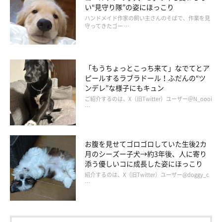
い“見守り隊”の姿にほっこり
ハンドメイド作家の飼い主さんのそばで、作業を見
守ってきたゴー …
「もうちょっとこっち来て」なでてとア
ピールするラブラドール！ふだんの“ツ
ンデレ”な様子にもキュン
ご紹介するのは、X（旧Twitter）ユーザー＠N_oooi
…
お腹を見せてゴロゴロしていた生後2カ
月のシーズー子犬→約3年後、人に寄り
添う優しいコに成長した姿にほっこり
紹介するのは、X（旧Twitter）ユーザー@doggy_c
…