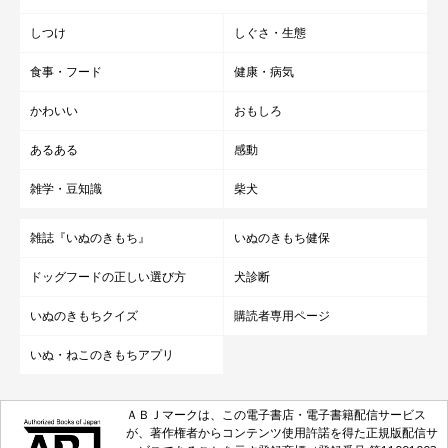
しつけ
しぐさ・生態
食事・フード
健康・病気
かわいい
おもしろ
あるある
感動
雑学・豆知識
柴犬
雑誌『いぬのきもち』
いぬのきもち健保
ドッグフードの正しい選び方
犬診断
いぬのきもちクイズ
購読者専用ページ
いぬ・ねこのきもちアプリ
ＡＢＪマークは、この電子書店・電子書籍配信サービス
が、著作権者からコンテンツ使用許諾を得た正規版配信サ