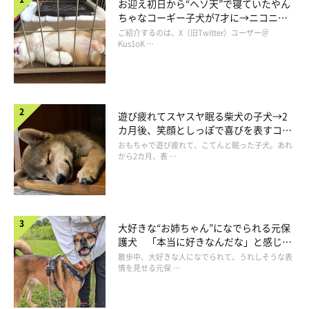
お迎え初日から“ヘソ天”で寝ていたやん
ちゃなコーギー子犬が7才に→ニコニ
コ“コーギースマイル”が魅力のコに成
ご紹介するのは、X（旧Twitter）ユーザー＠
長！
Kus1oK …
遊び疲れてスヤスヤ眠る柴犬の子犬→2
カ月後、笑顔としっぽで喜びを表すコに
成長！
おもちゃで遊び疲れて、こてんと眠った子犬。あれ
から2カ月、表 …
大好きな“お姉ちゃん”になでられる元保
護犬 「本当に好きなんだな」と感じる
表情にほっこり
散歩中、大好きな人になでられて、うれしそうな表
情を見せる元保 …