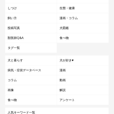
しつけ
生態・健康
飼い方
漫画・コラム
投稿写真
犬図鑑
獣医師Q&A
食べ物
タグ一覧
犬と暮らす
犬が好き♥
病気・症状データベース
漫画
コラム
動画
画像
解説
食べ物
アンケート
人気キーワード一覧