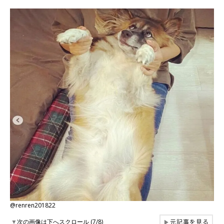
@renren201822
元記事を見る
▼
次の画像は下へスクロール (7/8)
▶