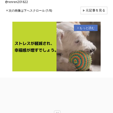
@renren201822
元記事を見る
▼
次の画像は下へスクロール (1/8)
▶
もっと読む
arrow_forward_ios
M
u
t
e