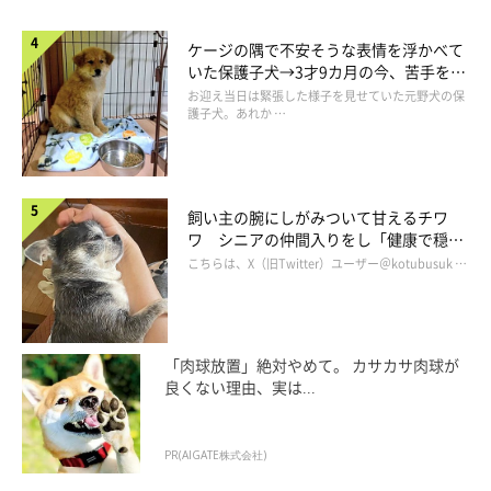
ケージの隅で不安そうな表情を浮かべて
いた保護子犬→3才9カ月の今、苦手を克
服し頼もしいコに成長！
お迎え当日は緊張した様子を見せていた元野犬の保
護子犬。あれか …
飼い主の腕にしがみついて甘えるチワ
ワ シニアの仲間入りをし「健康で穏や
かな暮らしが続いてほしい」と願う
こちらは、X（旧Twitter）ユーザー＠kotubusuk …
「肉球放置」絶対やめて。 カサカサ肉球が
良くない理由、実は...
PR(AIGATE株式会社)