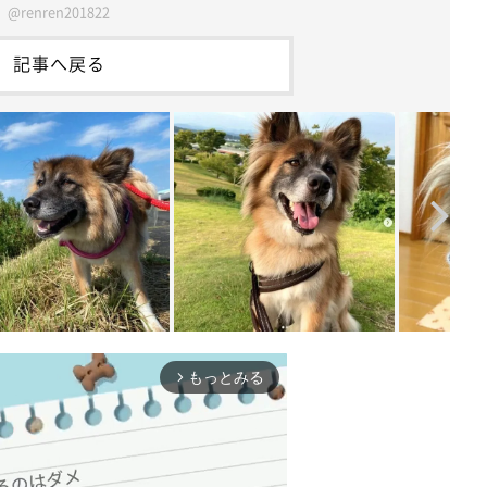
@renren201822
記事へ戻る
もっとみる
arrow_forward_ios