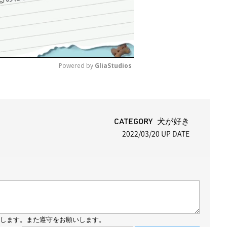
Powered by 
GliaStudios
M
u
t
CATEGORY 犬が好き
2022/03/20
UP DATE
e