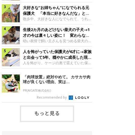
したのでしょうか。今回は、神楽ちゃんの
犬。あれから2カ月、表情や行動にさまざ
成長を飼い主さんと振り返ります！神楽ち
大好きな“お姉ちゃん”になでられる元
まな変化が見られるようになりました。遊
ゃんの成長について聞いた！お迎えから数
び疲れて眠る生後2カ月のなっちゃん遊び
保護犬 「本当に好きなんだな」と感
日後の神楽ちゃん（撮影時生後2カ月）＠
疲れた様子のなっちゃん。@Pkndg_紹介
じる表情にほっこり
散歩中、大好きな人になでられて、うれし
Kus1oKg2vsgdWS2――お迎え当初の神楽
するのは、X（旧Twitter）ユーザー
そうな表情を見せる元保護犬。甘えるよう
ちゃんの様子について教えてください。飼
@Pkndg_さんの愛犬・なっちゃん（取材
生後2カ月のあどけない柴犬の子犬→1
な姿に、見ているこちらまでほっこりしま
い主さん： 「お迎え当日から“ヘソ天”で寝
時、生後4カ月／柴犬）。こちらの写真
す。大好きな“お姉ちゃん”に甘える小次郎
才の今は凛々しい姿に！ 変わらない
るようなコでし
は、なっちゃんが生後2カ月のころに撮影
くん妹さんになでてもらい、うれしそうな
「くりくりおめめ」にもほっこり
幼い表情で飼い主さんを見つめる柴犬の子
された一枚です。この日、なっちゃんは家
表情を見せる小次郎くん（2026年6月撮
犬。1才を迎えた現在はすっかり成犬らし
族と一緒におもちゃで遊んでいました。た
影）。@mika_Jimmy紹介するのは、X（旧
人を怖がっていた保護犬が6才に→家族
くなりましたが、子犬のころから変わらな
くさん遊んで疲れたのか、その後は眠り始
Twitter）ユーザー@mika_Jimmyさんの愛
いところもあるそうです。家族に迎えたば
と出会って5年、穏やかに成長した現在
めたそうです。眠るなっちゃん。
犬・小次郎くん（撮影時5才）。こちら
かりの小さな慎之介くん生後2カ月の慎之
の姿にグッとくる
人を怖がり、ケージの奥で震えていた保護
@Pkndg_
は、飼い主さんの妹さんと一緒に散歩をし
介くん。@BLACKpurupuru紹介するの
犬。家族と出会って5年、今では笑顔を見
たときに撮影したという一枚です。この
は、X（旧Twitter）ユーザー
せ、飼い主さんの娘さんにも少しずつ心を
「肉球放置」絶対やめて。 カサカサ肉
日、飼い主さんは実家から自宅へ帰る途
@BLACKpurupuruさんの愛犬・慎之介く
開くようになりました。（写真左から）先
球が良くない理由、実は...
中、妹さんと公園で待ち合わせ
ん（取材時1才／柴犬）です。こちらは、
住犬・ライナちゃん、レオナちゃん。
慎之介くんが生後2カ月のころ、家族に迎
@lina_and_leona紹介するのは、
PR(AIGATE株式会社)
えて約2週間後に撮影された一枚。小さな
Instagramユーザー@lina_and_leonaさん
Recommended by
体とあどけない表情が印象的です。飼い主
の愛犬・レオナちゃん（取材時6才／柴犬
さんの夫に抱っこされる慎之介くん。@B
／写真右）です。穏やかで優しい表情を見
せる今の姿からは想像できませんが、レオ
もっと見る
ナちゃんには悲しい過去があるといいま
す。人が怖くてケージの中で震えていた家
に来て2日目のレオナちゃん。@