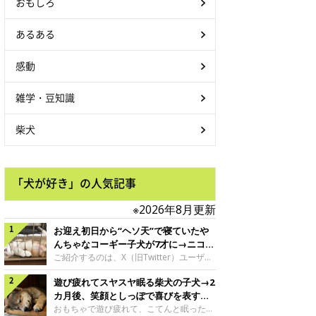
おもしろ
あるある
感動
雑学・豆知識
柴犬
「犬が好き」の人気記事
※2026年8月更新
お迎え初日から“ヘソ天”で寝ていたや
んちゃなコーギー子犬が7才に→ニコニ
コ“コーギースマイル”が魅力のコに成
ご紹介するのは、X（旧Twitter）ユーザー
＠Kus1oKg2vsgdWS2さんの愛犬でウェル
長！
遊び疲れてスヤスヤ眠る柴犬の子犬→2
シュ・コーギー・ペンブロークの神楽ちゃ
ん。今年の8月で7才になるという神楽ちゃ
カ月後、笑顔としっぽで喜びを表すコ
んですが、いったいどんな子犬時代を過ご
に成長！
おもちゃで遊び疲れて、こてんと眠った子