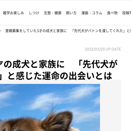
雑学お楽しみ
しつけ
生態・健康
飼い方
漫画・コラム
食べ物
投稿
里親募集をしていた3才の成犬と家族に 「先代犬がバトンを渡してくれた」と
2022/03/20
UP DATE
才の成犬と家族に 「先代犬が
」と感じた運命の出会いとは