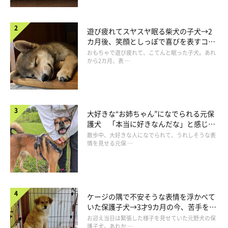
遊び疲れてスヤスヤ眠る柴犬の子犬→2
カ月後、笑顔としっぽで喜びを表すコに
成長！
おもちゃで遊び疲れて、こてんと眠った子犬。あれ
から2カ月、表 …
大好きな“お姉ちゃん”になでられる元保
護犬 「本当に好きなんだな」と感じる
表情にほっこり
散歩中、大好きな人になでられて、うれしそうな表
情を見せる元保 …
ケージの隅で不安そうな表情を浮かべて
いた保護子犬→3才9カ月の今、苦手を克
服し頼もしいコに成長！
お迎え当日は緊張した様子を見せていた元野犬の保
護子犬。あれか …