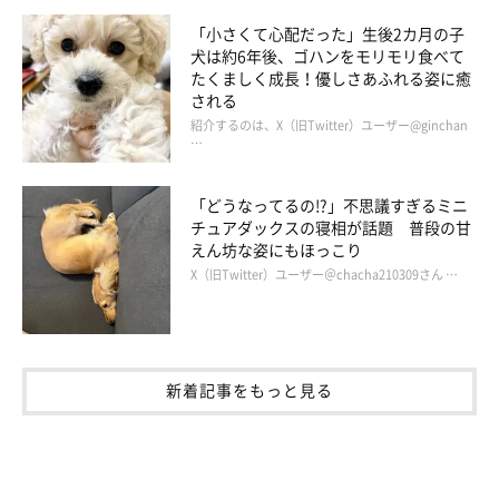
「小さくて心配だった」生後2カ月の子
犬は約6年後、ゴハンをモリモリ食べて
たくましく成長！優しさあふれる姿に癒
される
紹介するのは、X（旧Twitter）ユーザー@ginchan
…
「どうなってるの!?」不思議すぎるミニ
チュアダックスの寝相が話題 普段の甘
えん坊な姿にもほっこり
X（旧Twitter）ユーザー＠chacha210309さん …
新着記事をもっと見る