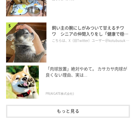
飼い主の腕にしがみついて甘えるチワ
ワ シニアの仲間入りをし「健康で穏や
かな暮らしが続いてほしい」と願う
こちらは、X（旧Twitter）ユーザー＠kotubusuk …
「肉球放置」絶対やめて。 カサカサ肉球が
良くない理由、実は...
PR(AIGATE株式会社)
もっと見る