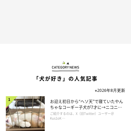
「犬が好き」の人気記事
※2026年8月更新
お迎え初日から“ヘソ天”で寝ていたやん
ちゃなコーギー子犬が7才に→ニコニ
コ“コーギースマイル”が魅力のコに成
ご紹介するのは、X（旧Twitter）ユーザー＠
長！
Kus1oK …