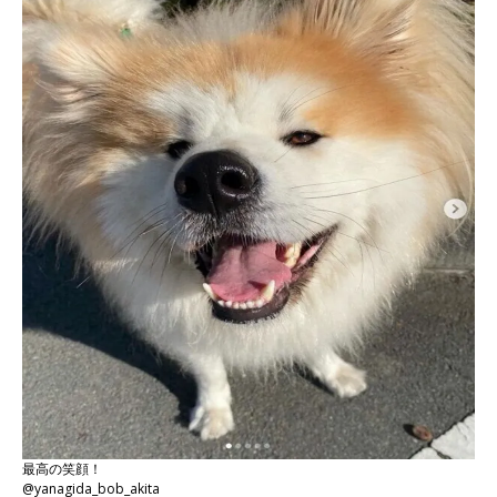
最高の笑顔！
@yanagida_bob_akita