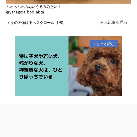
ふわっふわのぬいぐるみみたい！
@yanagida_bob_akita
元記事を見る
▼
次の画像は下へスクロール (1/9)
▶
もっと読む
arrow_forward_ios
M
u
t
e