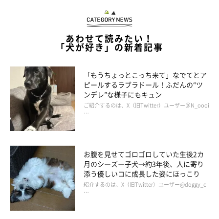
あわせて読みたい！
「犬が好き」の新着記事
「もうちょっとこっち来て」なでてとア
ピールするラブラドール！ふだんの“ツ
ンデレ”な様子にもキュン
ご紹介するのは、X（旧Twitter）ユーザー＠N_oooi
…
お腹を見せてゴロゴロしていた生後2カ
月のシーズー子犬→約3年後、人に寄り
添う優しいコに成長した姿にほっこり
紹介するのは、X（旧Twitter）ユーザー@doggy_c
…