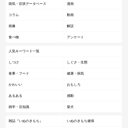
病気・症状データベース
漫画
コラム
動画
画像
解説
食べ物
アンケート
人気キーワード一覧
しつけ
しぐさ・生態
食事・フード
健康・病気
かわいい
おもしろ
あるある
感動
雑学・豆知識
柴犬
雑誌『いぬのきもち』
いぬのきもち健保