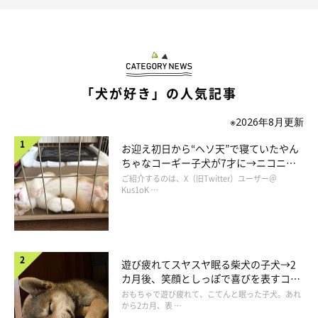
「犬が好き」の人気記事
※2026年8月更新
お迎え初日から“ヘソ天”で寝ていたやん
ちゃなコーギー子犬が7才に→ニコニ
コ“コーギースマイル”が魅力のコに成
ご紹介するのは、X（旧Twitter）ユーザー＠
長！
Kus1oK …
遊び疲れてスヤスヤ眠る柴犬の子犬→2
カ月後、笑顔としっぽで喜びを表すコに
成長！
おもちゃで遊び疲れて、こてんと眠った子犬。あれ
から2カ月、表 …