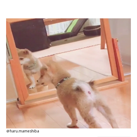
＠haru.mameshiba