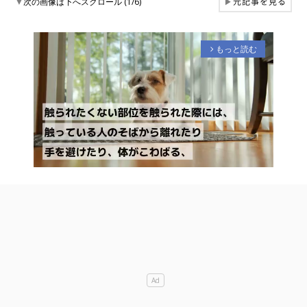
元記事を見る
▼
次の画像は下へスクロール (1/6)
▶
もっと読む
arrow_forward_ios
M
u
t
e