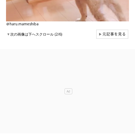
＠haru.mameshiba
元記事を見る
▼
次の画像は下へスクロール (2/6)
▶