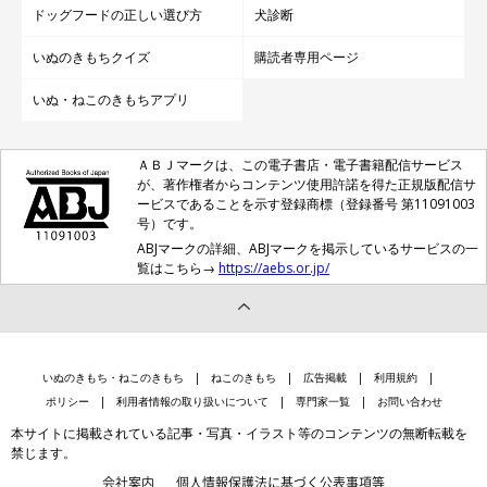
ドッグフードの正しい選び方
犬診断
いぬのきもちクイズ
購読者専用ページ
いぬ・ねこのきもちアプリ
ＡＢＪマークは、この電子書店・電子書籍配信サービス
が、著作権者からコンテンツ使用許諾を得た正規版配信サ
ービスであることを示す登録商標（登録番号 第11091003
号）です。
ABJマークの詳細、ABJマークを掲示しているサービスの一
覧はこちら→
https://aebs.or.jp/
いぬのきもち・ねこのきもち
ねこのきもち
広告掲載
利用規約
ポリシー
利用者情報の取り扱いについて
専門家一覧
お問い合わせ
本サイトに掲載されている記事・写真・イラスト等のコンテンツの無断転載を
禁じます。
会社案内
個人情報保護法に基づく公表事項等