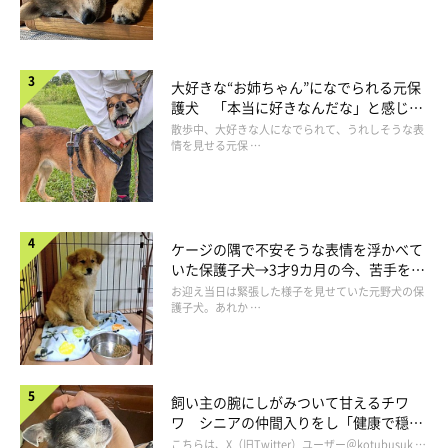
大好きな“お姉ちゃん”になでられる元保
護犬 「本当に好きなんだな」と感じる
表情にほっこり
散歩中、大好きな人になでられて、うれしそうな表
情を見せる元保 …
ケージの隅で不安そうな表情を浮かべて
いた保護子犬→3才9カ月の今、苦手を克
服し頼もしいコに成長！
お迎え当日は緊張した様子を見せていた元野犬の保
護子犬。あれか …
飼い主の腕にしがみついて甘えるチワ
ワ シニアの仲間入りをし「健康で穏や
かな暮らしが続いてほしい」と願う
こちらは、X（旧Twitter）ユーザー＠kotubusuk …