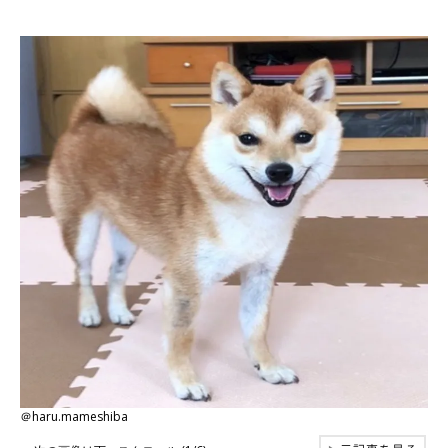
＠haru.mameshiba