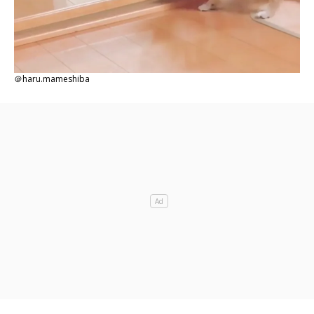
＠haru.mameshiba