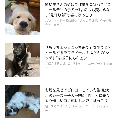
飼い主さんのそばで作業を見守っていた
ゴールデンの子犬→1才の今も変わらな
い“見守り隊”の姿にほっこり
ハンドメイド作家の飼い主さんのそばで、作業を見
守ってきたゴー …
「もうちょっとこっち来て」なでてとア
ピールするラブラドール！ふだんの“ツ
ンデレ”な様子にもキュン
ご紹介するのは、X（旧Twitter）ユーザー＠N_oooi
…
お腹を見せてゴロゴロしていた生後2カ
月のシーズー子犬→約3年後、人に寄り
添う優しいコに成長した姿にほっこり
紹介するのは、X（旧Twitter）ユーザー@doggy_c
…