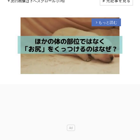
元記事を見る
▼
次の画像は下へスクロール (1/6)
▶
もっと読む
arrow_forward_ios
M
u
t
e