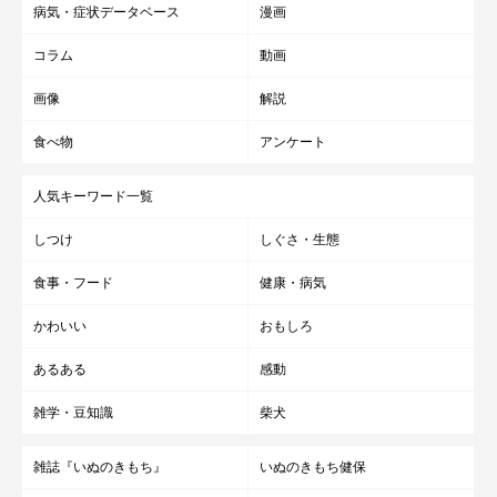
病気・症状データベース
漫画
コラム
動画
画像
解説
食べ物
アンケート
人気キーワード一覧
しつけ
しぐさ・生態
食事・フード
健康・病気
かわいい
おもしろ
あるある
感動
雑学・豆知識
柴犬
雑誌『いぬのきもち』
いぬのきもち健保