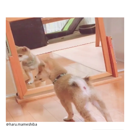
＠haru.mameshiba