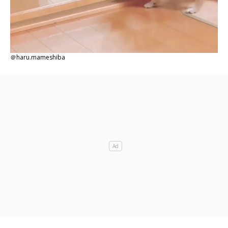
＠haru.mameshiba