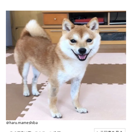
＠haru.mameshiba