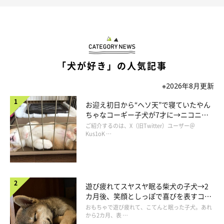
「犬が好き」の人気記事
※2026年8月更新
お迎え初日から“ヘソ天”で寝ていたやん
ちゃなコーギー子犬が7才に→ニコニ
コ“コーギースマイル”が魅力のコに成
ご紹介するのは、X（旧Twitter）ユーザー＠
長！
Kus1oK …
遊び疲れてスヤスヤ眠る柴犬の子犬→2
カ月後、笑顔としっぽで喜びを表すコに
成長！
おもちゃで遊び疲れて、こてんと眠った子犬。あれ
から2カ月、表 …