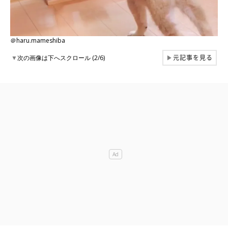
＠haru.mameshiba
元記事を見る
▼
次の画像は下へスクロール (2/6)
▶