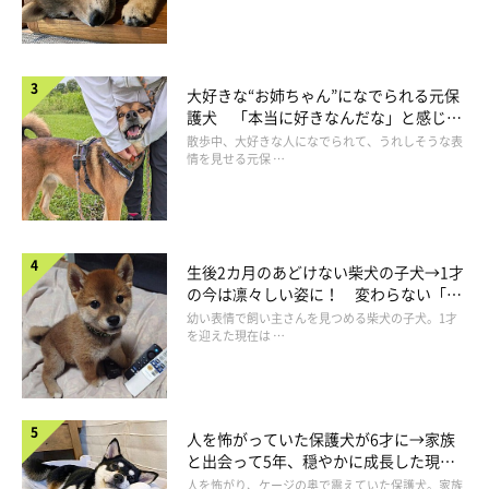
大好きな“お姉ちゃん”になでられる元保
護犬 「本当に好きなんだな」と感じる
表情にほっこり
散歩中、大好きな人になでられて、うれしそうな表
情を見せる元保 …
生後2カ月のあどけない柴犬の子犬→1才
の今は凛々しい姿に！ 変わらない「く
りくりおめめ」にもほっこり
幼い表情で飼い主さんを見つめる柴犬の子犬。1才
を迎えた現在は …
人を怖がっていた保護犬が6才に→家族
と出会って5年、穏やかに成長した現在
の姿にグッとくる
人を怖がり、ケージの奥で震えていた保護犬。家族