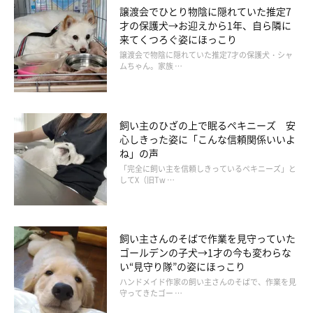
譲渡会でひとり物陰に隠れていた推定7
才の保護犬→お迎えから1年、自ら隣に
来てくつろぐ姿にほっこり
譲渡会で物陰に隠れていた推定7才の保護犬・シャ
ムちゃん。家族 …
飼い主のひざの上で眠るペキニーズ 安
心しきった姿に「こんな信頼関係いいよ
ね」の声
「完全に飼い主を信頼しきっているペキニーズ」と
してX（旧Tw …
飼い主さんのそばで作業を見守っていた
ゴールデンの子犬→1才の今も変わらな
い“見守り隊”の姿にほっこり
ハンドメイド作家の飼い主さんのそばで、作業を見
守ってきたゴー …