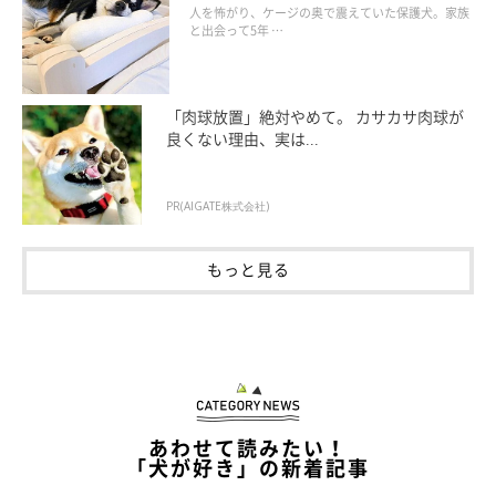
の姿にグッとくる
人を怖がり、ケージの奥で震えていた保護犬。家族
と出会って5年 …
「肉球放置」絶対やめて。 カサカサ肉球が
良くない理由、実は...
PR(AIGATE株式会社)
もっと見る
あわせて読みたい！
「犬が好き」の新着記事