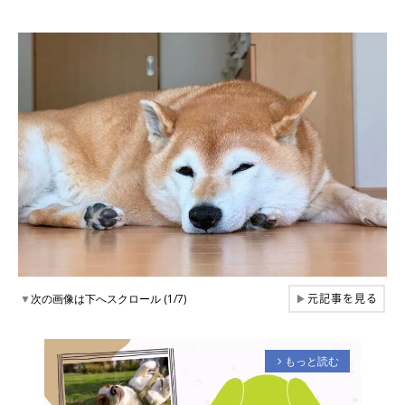
元記事を見る
▼
次の画像は下へスクロール (1/7)
▶
もっと読む
arrow_forward_ios