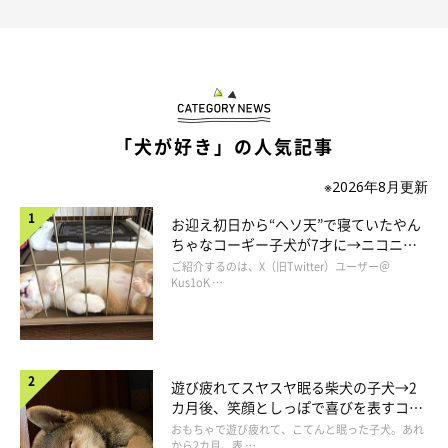
「犬が好き」の人気記事
※2026年8月更新
お迎え初日から“ヘソ天”で寝ていたやん
ちゃなコーギー子犬が7才に→ニコニ
コ“コーギースマイル”が魅力のコに成
ご紹介するのは、X（旧Twitter）ユーザー＠
長！
Kus1oK …
遊び疲れてスヤスヤ眠る柴犬の子犬→2
カ月後、笑顔としっぽで喜びを表すコに
成長！
おもちゃで遊び疲れて、こてんと眠った子犬。あれ
から2カ月、表 …