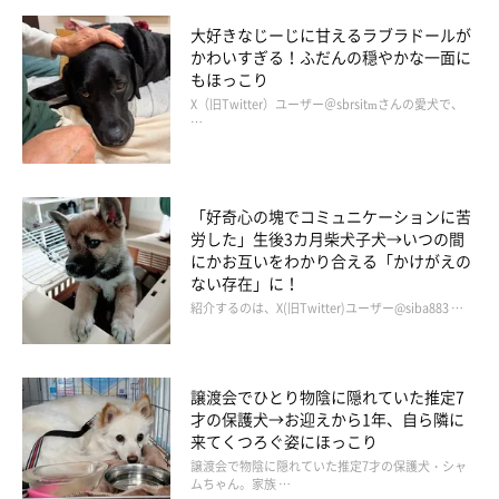
大好きなじーじに甘えるラブラドールが
かわいすぎる！ふだんの穏やかな一面に
もほっこり
X（旧Twitter）ユーザー＠sbrsitmさんの愛犬で、
…
「好奇心の塊でコミュニケーションに苦
労した」生後3カ月柴犬子犬→いつの間
にかお互いをわかり合える「かけがえの
ない存在」に！
紹介するのは、X(旧Twitter)ユーザー@siba883 …
譲渡会でひとり物陰に隠れていた推定7
才の保護犬→お迎えから1年、自ら隣に
来てくつろぐ姿にほっこり
譲渡会で物陰に隠れていた推定7才の保護犬・シャ
ムちゃん。家族 …