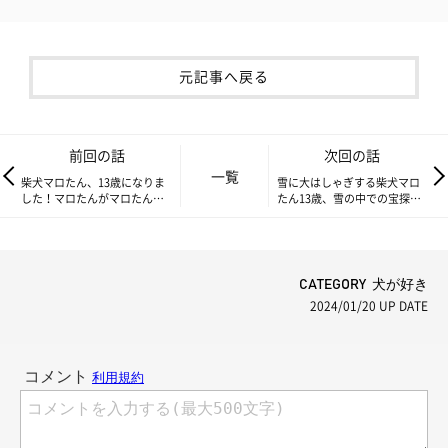
元記事へ戻る
前回の話
次回の話
一覧
柴犬マロたん、13歳になりま
雪に大はしゃぎする柴犬マロ
した！マロたんがマロたんで
たん13歳、雪の中での宝探し
いてくれたらそれでいい
ゲームに夢中になる
CATEGORY 犬が好き
2024/01/20
UP DATE