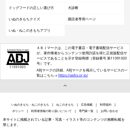
ドッグフードの正しい選び方
犬診断
いぬのきもちクイズ
購読者専用ページ
いぬ・ねこのきもちアプリ
ＡＢＪマークは、この電子書店・電子書籍配信サービス
が、著作権者からコンテンツ使用許諾を得た正規版配信サ
ービスであることを示す登録商標（登録番号 第11091003
号）です。
ABJマークの詳細、ABJマークを掲示しているサービスの一
覧はこちら→
https://aebs.or.jp/
いぬのきもち・ねこのきもち
ねこのきもち
広告掲載
利用規約
ポリシー
利用者情報の取り扱いについて
専門家一覧
お問い合わせ
本サイトに掲載されている記事・写真・イラスト等のコンテンツの無断転載を
禁じます。