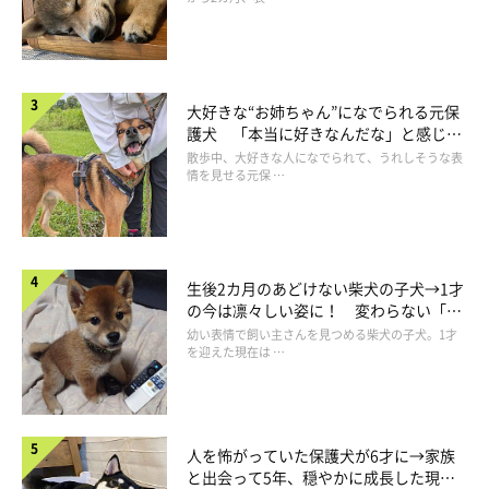
大好きな“お姉ちゃん”になでられる元保
護犬 「本当に好きなんだな」と感じる
表情にほっこり
散歩中、大好きな人になでられて、うれしそうな表
情を見せる元保 …
生後2カ月のあどけない柴犬の子犬→1才
の今は凛々しい姿に！ 変わらない「く
りくりおめめ」にもほっこり
幼い表情で飼い主さんを見つめる柴犬の子犬。1才
を迎えた現在は …
人を怖がっていた保護犬が6才に→家族
と出会って5年、穏やかに成長した現在