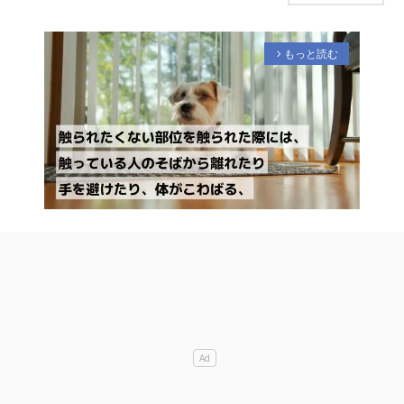
もっと読む
arrow_forward_ios
M
u
t
e