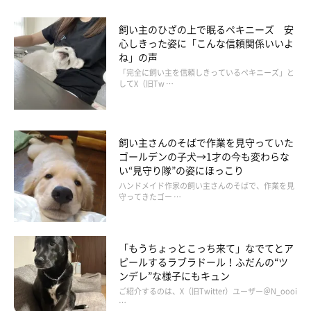
飼い主のひざの上で眠るペキニーズ 安
心しきった姿に「こんな信頼関係いいよ
ね」の声
「完全に飼い主を信頼しきっているペキニーズ」と
してX（旧Tw …
飼い主さんのそばで作業を見守っていた
ゴールデンの子犬→1才の今も変わらな
い“見守り隊”の姿にほっこり
ハンドメイド作家の飼い主さんのそばで、作業を見
守ってきたゴー …
「もうちょっとこっち来て」なでてとア
ピールするラブラドール！ふだんの“ツ
ンデレ”な様子にもキュン
ご紹介するのは、X（旧Twitter）ユーザー＠N_oooi
…