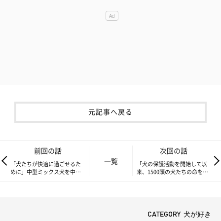
元記事へ戻る
前回の話
次回の話
一覧
「犬たちが快適に過ごせるた
「犬の保護活動を開始して以
めに」中型ミックス犬を中心
来、1500頭の犬たちの命を救
に保護、都心のシェルターに
い譲渡を行ってきた」音楽
設けた工夫を聞いた
家、看護師など多彩な顔をも
つ保護活動家 保護活動への
思いを聞いた
CATEGORY 犬が好き