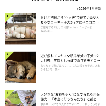
※2026年8月更新
お迎え初日から“ヘソ天”で寝ていたやん
ちゃなコーギー子犬が7才に→ニコニ
コ“コーギースマイル”が魅力のコに成
ご紹介するのは、X（旧Twitter）ユーザー＠
長！
Kus1oK …
遊び疲れてスヤスヤ眠る柴犬の子犬→2
カ月後、笑顔としっぽで喜びを表すコに
成長！
おもちゃで遊び疲れて、こてんと眠った子犬。あれ
から2カ月、表 …
大好きな“お姉ちゃん”になでられる元保
護犬 「本当に好きなんだな」と感じる
表情にほっこり
散歩中、大好きな人になでられて、うれしそうな表