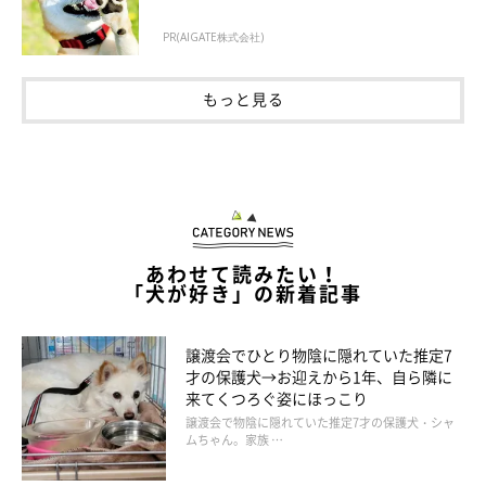
PR(AIGATE株式会社)
もっと見る
あわせて読みたい！
「犬が好き」の新着記事
譲渡会でひとり物陰に隠れていた推定7
才の保護犬→お迎えから1年、自ら隣に
来てくつろぐ姿にほっこり
譲渡会で物陰に隠れていた推定7才の保護犬・シャ
ムちゃん。家族 …