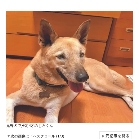
元野犬で推定4才のじろくん
元記事を見る
▼
次の画像は下へスクロール (1/3)
▶