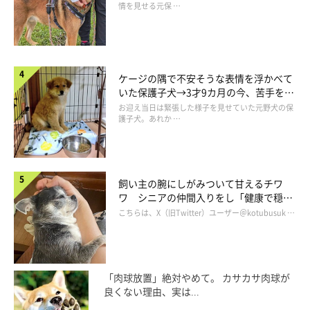
情を見せる元保 …
ケージの隅で不安そうな表情を浮かべて
いた保護子犬→3才9カ月の今、苦手を克
服し頼もしいコに成長！
お迎え当日は緊張した様子を見せていた元野犬の保
護子犬。あれか …
飼い主の腕にしがみついて甘えるチワ
ワ シニアの仲間入りをし「健康で穏や
かな暮らしが続いてほしい」と願う
こちらは、X（旧Twitter）ユーザー＠kotubusuk …
「肉球放置」絶対やめて。 カサカサ肉球が
良くない理由、実は...