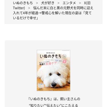
いぬのきもち
犬が好き
エンタメ
X(旧
Twitter)
悩んだ末に白と黒の元野犬を同時に迎え
入れて4年が経過→警戒心を解いた現在の姿は「見て
いるだけで幸せ」
『いぬのきもち』は、飼い主さんの
“知りたい”“伝えたい”にこたえる