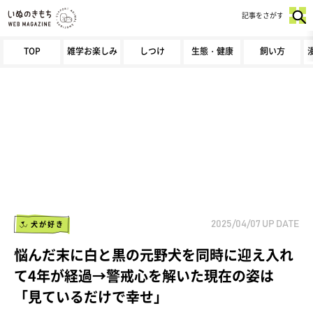
記事をさがす
TOP
雑学お楽しみ
しつけ
生態・健康
飼い方
犬が好き
2025/04/07
UP DATE
悩んだ末に白と黒の元野犬を同時に迎え入れ
て4年が経過→警戒心を解いた現在の姿は
「見ているだけで幸せ」