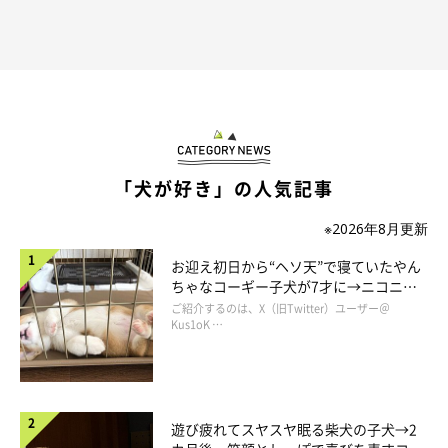
「犬が好き」の人気記事
※2026年8月更新
お迎え初日から“ヘソ天”で寝ていたやん
ちゃなコーギー子犬が7才に→ニコニ
コ“コーギースマイル”が魅力のコに成
ご紹介するのは、X（旧Twitter）ユーザー＠
長！
Kus1oK …
遊び疲れてスヤスヤ眠る柴犬の子犬→2