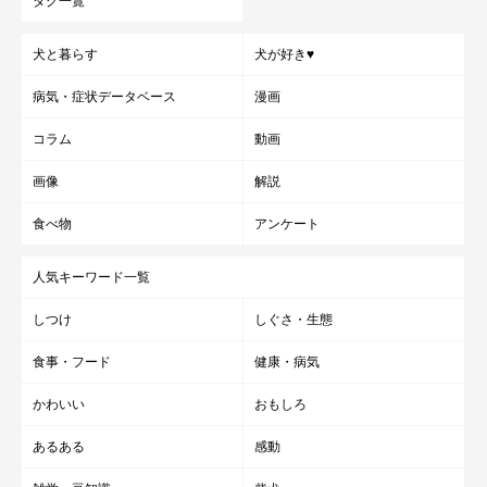
タグ一覧
犬と暮らす
犬が好き♥
病気・症状データベース
漫画
コラム
動画
画像
解説
食べ物
アンケート
人気キーワード一覧
しつけ
しぐさ・生態
食事・フード
健康・病気
かわいい
おもしろ
あるある
感動