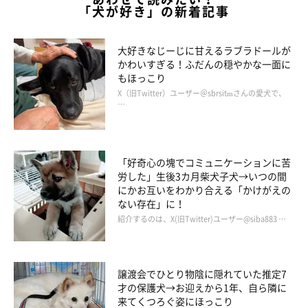
「犬が好き」の新着記事
大好きなじーじに甘えるラブラドールが
かわいすぎる！ふだんの穏やかな一面に
もほっこり
X（旧Twitter）ユーザー＠sbrsitmさんの愛犬で、
…
「好奇心の塊でコミュニケーションに苦
労した」生後3カ月柴犬子犬→いつの間
にかお互いをわかり合える「かけがえの
ない存在」に！
紹介するのは、X(旧Twitter)ユーザー@siba883 …
譲渡会でひとり物陰に隠れていた推定7
才の保護犬→お迎えから1年、自ら隣に
来てくつろぐ姿にほっこり