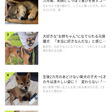
カ月後、笑顔としっぽで喜びを表すコに
成長！
おもちゃで遊び疲れて、こてんと眠った子犬。あれ
から2カ月、表 …
大好きな“お姉ちゃん”になでられる元保
護犬 「本当に好きなんだな」と感じる
表情にほっこり
散歩中、大好きな人になでられて、うれしそうな表
情を見せる元保 …
生後2カ月のあどけない柴犬の子犬→1才
の今は凛々しい姿に！ 変わらない「く
りくりおめめ」にもほっこり
幼い表情で飼い主さんを見つめる柴犬の子犬。1才
を迎えた現在は …