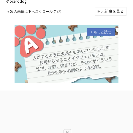
＠ocerodog
元記事を見る
▼
次の画像は下へスクロール (1/7)
▶
もっと読む
arrow_forward_ios
M
u
t
e