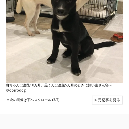
白ちゃんは生後10カ月、黒くんは生後5カ月のときに飼い主さん宅へ
＠ocerodog
元記事を見る
▼
次の画像は下へスクロール (3/7)
▶