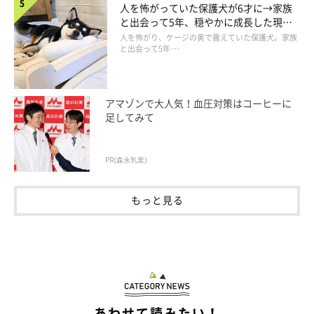
人を怖がっていた保護犬が6才に→家族
と出会って5年、穏やかに成長した現在
の姿にグッとくる
人を怖がり、ケージの奥で震えていた保護犬。家族
と出会って5年 …
アマゾンで大人気！血圧対策はコーヒーに
足してみて
PR(森永乳業)
もっと見る
あわせて読みたい！