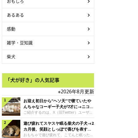
おもしろ
あるある
感動
雑学・豆知識
柴犬
「犬が好き」の人気記事
※2026年8月更新
お迎え初日から“ヘソ天”で寝ていたや
んちゃなコーギー子犬が7才に→ニコニ
コ“コーギースマイル”が魅力のコに成
ご紹介するのは、X（旧Twitter）ユーザー
＠Kus1oKg2vsgdWS2さんの愛犬でウェル
長！
遊び疲れてスヤスヤ眠る柴犬の子犬→2
シュ・コーギー・ペンブロークの神楽ちゃ
ん。今年の8月で7才になるという神楽ちゃ
カ月後、笑顔としっぽで喜びを表すコ
んですが、いったいどんな子犬時代を過ご
に成長！
おもちゃで遊び疲れて、こてんと眠った子