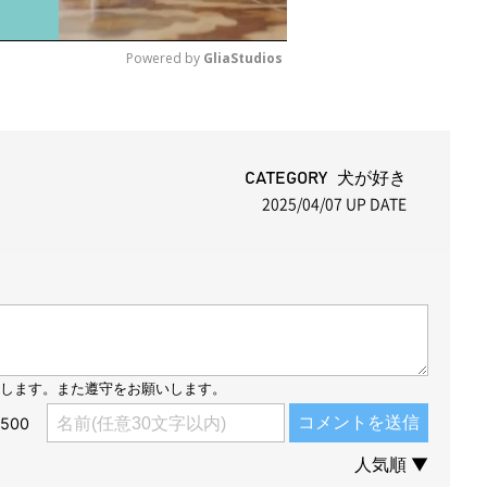
Powered by 
GliaStudios
M
u
t
CATEGORY 犬が好き
2025/04/07
UP DATE
e