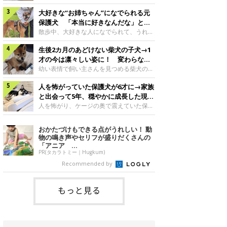
したのでしょうか。今回は、神楽ちゃんの
犬。あれから2カ月、表情や行動にさまざ
成長を飼い主さんと振り返ります！神楽ち
大好きな“お姉ちゃん”になでられる元
まな変化が見られるようになりました。遊
ゃんの成長について聞いた！お迎えから数
び疲れて眠る生後2カ月のなっちゃん遊び
保護犬 「本当に好きなんだな」と感
日後の神楽ちゃん（撮影時生後2カ月）＠
疲れた様子のなっちゃん。@Pkndg_紹介
じる表情にほっこり
散歩中、大好きな人になでられて、うれし
Kus1oKg2vsgdWS2――お迎え当初の神楽
するのは、X（旧Twitter）ユーザー
そうな表情を見せる元保護犬。甘えるよう
ちゃんの様子について教えてください。飼
@Pkndg_さんの愛犬・なっちゃん（取材
生後2カ月のあどけない柴犬の子犬→1
な姿に、見ているこちらまでほっこりしま
い主さん： 「お迎え当日から“ヘソ天”で寝
時、生後4カ月／柴犬）。こちらの写真
す。大好きな“お姉ちゃん”に甘える小次郎
才の今は凛々しい姿に！ 変わらない
るようなコでし
は、なっちゃんが生後2カ月のころに撮影
くん妹さんになでてもらい、うれしそうな
「くりくりおめめ」にもほっこり
幼い表情で飼い主さんを見つめる柴犬の子
された一枚です。この日、なっちゃんは家
表情を見せる小次郎くん（2026年6月撮
犬。1才を迎えた現在はすっかり成犬らし
族と一緒におもちゃで遊んでいました。た
影）。@mika_Jimmy紹介するのは、X（旧
人を怖がっていた保護犬が6才に→家族
くなりましたが、子犬のころから変わらな
くさん遊んで疲れたのか、その後は眠り始
Twitter）ユーザー@mika_Jimmyさんの愛
いところもあるそうです。家族に迎えたば
と出会って5年、穏やかに成長した現在
めたそうです。眠るなっちゃん。
犬・小次郎くん（撮影時5才）。こちら
かりの小さな慎之介くん生後2カ月の慎之
の姿にグッとくる
人を怖がり、ケージの奥で震えていた保護
@Pkndg_
は、飼い主さんの妹さんと一緒に散歩をし
介くん。@BLACKpurupuru紹介するの
犬。家族と出会って5年、今では笑顔を見
たときに撮影したという一枚です。この
は、X（旧Twitter）ユーザー
せ、飼い主さんの娘さんにも少しずつ心を
おかたづけもできる点がうれしい！ 動
日、飼い主さんは実家から自宅へ帰る途
@BLACKpurupuruさんの愛犬・慎之介く
開くようになりました。（写真左から）先
物の鳴き声やセリフが盛りだくさんの
中、妹さんと公園で待ち合わせ
ん（取材時1才／柴犬）です。こちらは、
住犬・ライナちゃん、レオナちゃん。
「アニア ...
慎之介くんが生後2カ月のころ、家族に迎
@lina_and_leona紹介するのは、
PR(タカラトミー｜Hugkum)
えて約2週間後に撮影された一枚。小さな
Instagramユーザー@lina_and_leonaさん
Recommended by
体とあどけない表情が印象的です。飼い主
の愛犬・レオナちゃん（取材時6才／柴犬
さんの夫に抱っこされる慎之介くん。@B
／写真右）です。穏やかで優しい表情を見
せる今の姿からは想像できませんが、レオ
もっと見る
ナちゃんには悲しい過去があるといいま
す。人が怖くてケージの中で震えていた家
に来て2日目のレオナちゃん。@