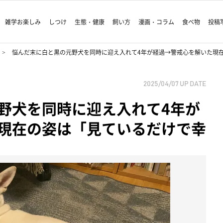
雑学お楽しみ
しつけ
生態・健康
飼い方
漫画・コラム
食べ物
投稿
悩んだ末に白と黒の元野犬を同時に迎え入れて4年が経過→警戒心を解いた現
2025/04/07
UP DATE
野犬を同時に迎え入れて4年が
現在の姿は「見ているだけで幸