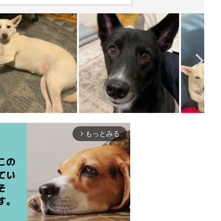
もっとみる
arrow_forward_ios