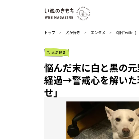
トップ
犬が好き
エンタメ
X(旧Twitter)
犬が好き
悩んだ末に白と黒の元
経過→警戒心を解いた
せ」