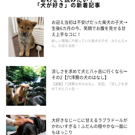
「犬が好き」の新着記事
お迎え当初は不安げだった柴犬の子犬→
生後6カ月の今、笑顔でお腹を見せる甘
え上手なコに！
新しい環境に戸惑っていた柴犬の子犬・みりんちゃ
ん。お迎え当初 …
涼しさを求めて犬と八ヶ岳に行くなら〜
その2【穴澤賢の犬のはなし】
【連載】穴澤賢の犬のはなし 前回、『涼しさを求
めて犬と八ヶ岳 …
大好きなじーじに甘えるラブラドールが
かわいすぎる！ふだんの穏やかな一面に
もほっこり