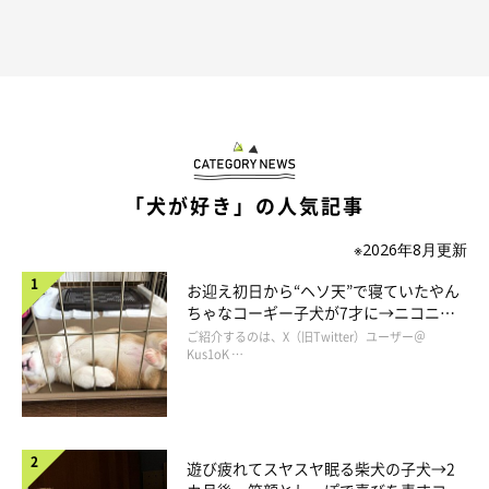
「犬が好き」の人気記事
※2026年8月更新
お迎え初日から“ヘソ天”で寝ていたやん
ちゃなコーギー子犬が7才に→ニコニ
コ“コーギースマイル”が魅力のコに成
ご紹介するのは、X（旧Twitter）ユーザー＠
長！
Kus1oK …
遊び疲れてスヤスヤ眠る柴犬の子犬→2