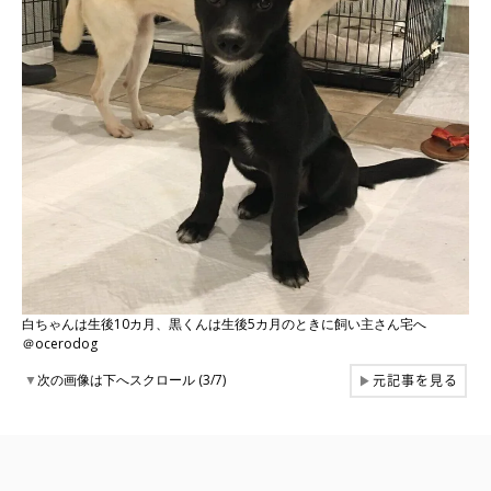
白ちゃんは生後10カ月、黒くんは生後5カ月のときに飼い主さん宅へ
＠ocerodog
元記事を見る
▼
次の画像は下へスクロール (3/7)
▶