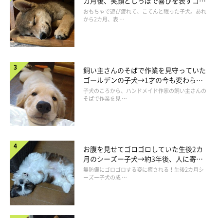
カ月後、笑顔としっぽで喜びを表すコに
成長！
おもちゃで遊び疲れて、こてんと眠った子犬。あれ
から2カ月、表 …
飼い主さんのそばで作業を見守っていた
ゴールデンの子犬→1才の今も変わらな
い“見守り隊”の姿にほっこり
子犬のころから、ハンドメイド作家の飼い主さんの
そばで作業を見 …
お腹を見せてゴロゴロしていた生後2カ
月のシーズー子犬→約3年後、人に寄り
添う優しいコに成長した姿にほっこり
無防備にゴロゴロする姿に癒される！生後2カ月シ
ーズー子犬の成 …