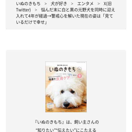
いぬのきもち
犬が好き
エンタメ
X(旧
Twitter)
悩んだ末に白と黒の元野犬を同時に迎え
入れて4年が経過→警戒心を解いた現在の姿は「見て
いるだけで幸せ」
『いぬのきもち』は、飼い主さんの
“知りたい”“伝えたい”にこたえる