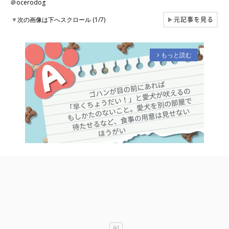
＠ocerodog
元記事を見る
▼
次の画像は下へスクロール (1/7)
▶
もっと読む
arrow_forward_ios
M
u
t
e