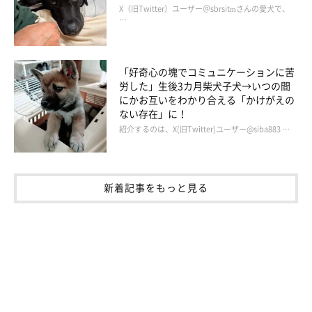
X（旧Twitter）ユーザー＠sbrsitmさんの愛犬で、
…
「好奇心の塊でコミュニケーションに苦
労した」生後3カ月柴犬子犬→いつの間
にかお互いをわかり合える「かけがえの
ない存在」に！
紹介するのは、X(旧Twitter)ユーザー@siba883 …
新着記事をもっと見る