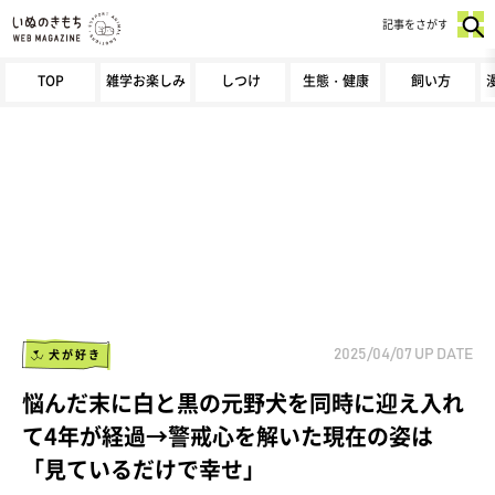
記事をさがす
TOP
雑学お楽しみ
しつけ
生態・健康
飼い方
犬が好き
2025/04/07
UP DATE
悩んだ末に白と黒の元野犬を同時に迎え入れ
て4年が経過→警戒心を解いた現在の姿は
「見ているだけで幸せ」