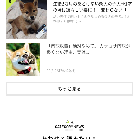
生後2カ月のあどけない柴犬の子犬→1才
の今は凛々しい姿に！ 変わらない「く
りくりおめめ」にもほっこり
幼い表情で飼い主さんを見つめる柴犬の子犬。1才
を迎えた現在は …
「肉球放置」絶対やめて。 カサカサ肉球が
良くない理由、実は...
PR(AIGATE株式会社)
もっと見る
あわせて読みたい！