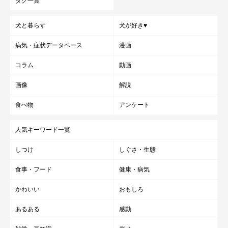
タグ一覧
犬と暮らす
犬が好き♥
病気・症状データベース
漫画
コラム
動画
画像
解説
食べ物
アンケート
人気キーワード一覧
しつけ
しぐさ・生態
食事・フード
健康・病気
かわいい
おもしろ
あるある
感動