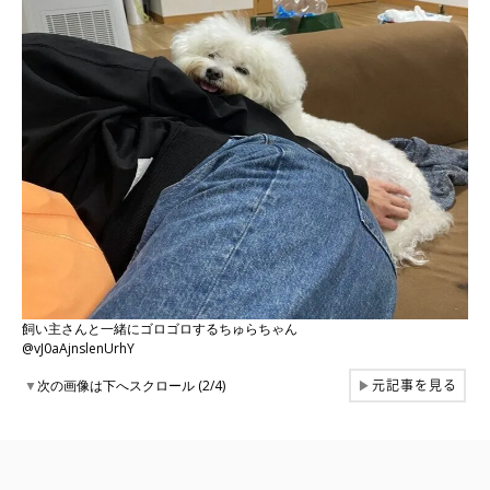
飼い主さんと一緒にゴロゴロするちゅらちゃん
@vJ0aAjnslenUrhY
元記事を見る
▼
次の画像は下へスクロール (2/4)
▶