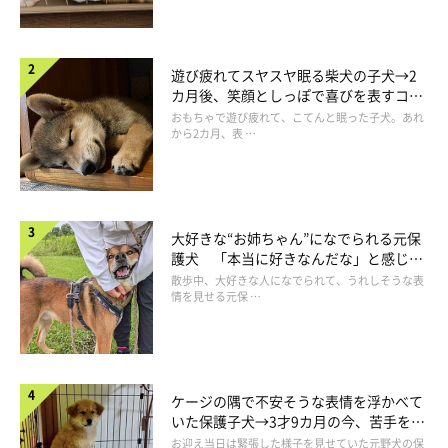
遊び疲れてスヤスヤ眠る柴犬の子犬→2
カ月後、笑顔としっぽで喜びを表すコに
成長！
おもちゃで遊び疲れて、こてんと眠った子犬。あれ
から2カ月、表 …
大好きな“お姉ちゃん”になでられる元保
護犬 「本当に好きなんだな」と感じる
表情にほっこり
散歩中、大好きな人になでられて、うれしそうな表
情を見せる元保 …
ケージの隅で不安そうな表情を浮かべて
いた保護子犬→3才9カ月の今、苦手を克
服し頼もしいコに成長！
お迎え当日は緊張した様子を見せていた元野犬の保