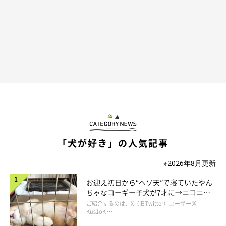
「犬が好き」の人気記事
※2026年8月更新
お迎え初日から“ヘソ天”で寝ていたやん
ちゃなコーギー子犬が7才に→ニコニ
コ“コーギースマイル”が魅力のコに成
ご紹介するのは、X（旧Twitter）ユーザー＠
長！
Kus1oK …