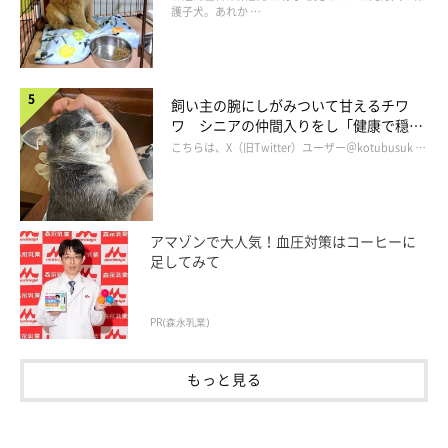
護子犬。あれか …
飼い主の腕にしがみついて甘えるチワ
ワ シニアの仲間入りをし「健康で穏や
かな暮らしが続いてほしい」と願う
こちらは、X（旧Twitter）ユーザー＠kotubusuk …
アマゾンで大人気！血圧対策はコーヒーに
足してみて
PR(森永乳業)
もっと見る