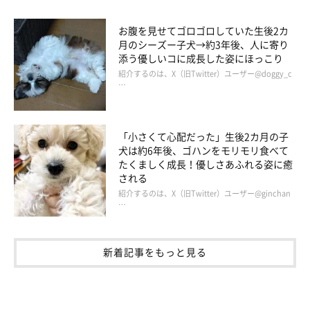
お腹を見せてゴロゴロしていた生後2カ
月のシーズー子犬→約3年後、人に寄り
添う優しいコに成長した姿にほっこり
紹介するのは、X（旧Twitter）ユーザー@doggy_c
…
「小さくて心配だった」生後2カ月の子
犬は約6年後、ゴハンをモリモリ食べて
たくましく成長！優しさあふれる姿に癒
される
紹介するのは、X（旧Twitter）ユーザー@ginchan
…
新着記事をもっと見る