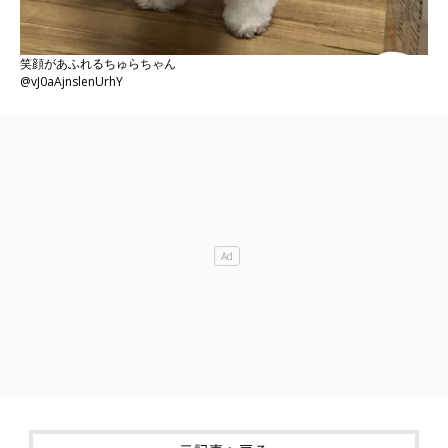
笑顔があふれるちゅらちゃん
@vJ0aAjnslenUrhY