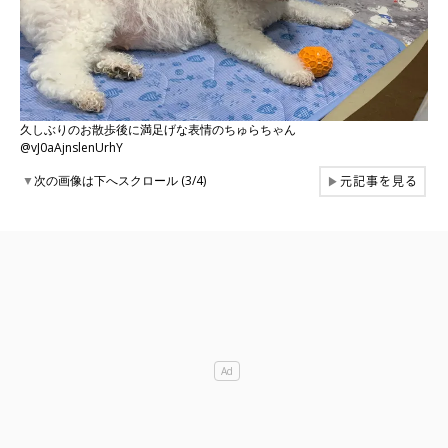
久しぶりのお散歩後に満足げな表情のちゅらちゃん
@vJ0aAjnslenUrhY
元記事を見る
▼
次の画像は下へスクロール (3/4)
▶