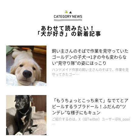
あわせて読みたい！
「犬が好き」の新着記事
飼い主さんのそばで作業を見守っていた
ゴールデンの子犬→1才の今も変わらな
い“見守り隊”の姿にほっこり
ハンドメイド作家の飼い主さんのそばで、作業を見
守ってきたゴー …
「もうちょっとこっち来て」なでてとア
ピールするラブラドール！ふだんの“ツ
ンデレ”な様子にもキュン
ご紹介するのは、X（旧Twitter）ユーザー＠N_oooi
…