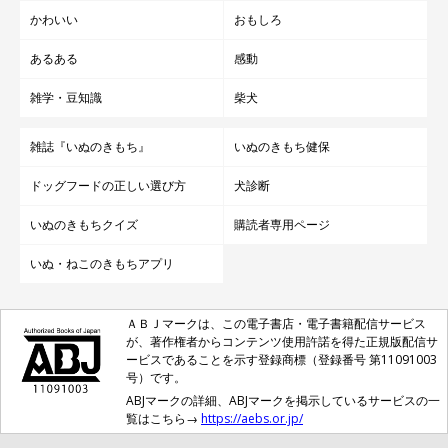
かわいい
おもしろ
あるある
感動
雑学・豆知識
柴犬
雑誌『いぬのきもち』
いぬのきもち健保
ドッグフードの正しい選び方
犬診断
いぬのきもちクイズ
購読者専用ページ
いぬ・ねこのきもちアプリ
ＡＢＪマークは、この電子書店・電子書籍配信サービス
が、著作権者からコンテンツ使用許諾を得た正規版配信サ
ービスであることを示す登録商標（登録番号 第11091003
号）です。
ABJマークの詳細、ABJマークを掲示しているサービスの一
覧はこちら→
https://aebs.or.jp/