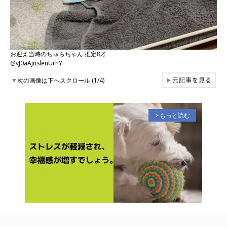
お迎え当時のちゅらちゃん 推定8才
@vJ0aAjnslenUrhY
元記事を見る
▼
次の画像は下へスクロール (1/4)
▶
もっと読む
arrow_forward_ios