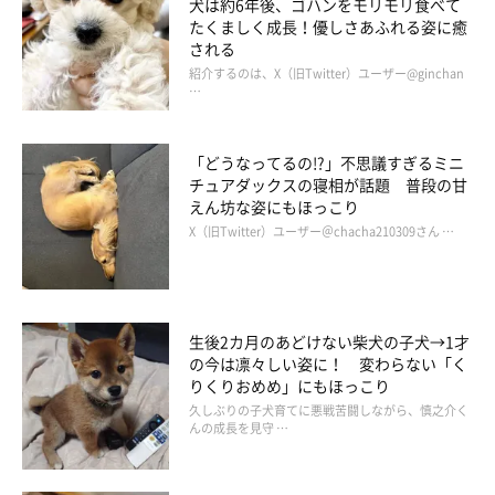
犬は約6年後、ゴハンをモリモリ食べて
たくましく成長！優しさあふれる姿に癒
される
紹介するのは、X（旧Twitter）ユーザー@ginchan
…
「どうなってるの!?」不思議すぎるミニ
チュアダックスの寝相が話題 普段の甘
えん坊な姿にもほっこり
X（旧Twitter）ユーザー＠chacha210309さん …
生後2カ月のあどけない柴犬の子犬→1才
の今は凛々しい姿に！ 変わらない「く
りくりおめめ」にもほっこり
久しぶりの子犬育てに悪戦苦闘しながら、慎之介く
んの成長を見守 …