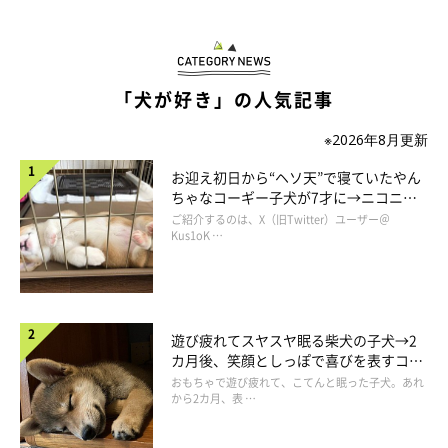
「犬が好き」の人気記事
※2026年8月更新
お迎え初日から“ヘソ天”で寝ていたやん
ちゃなコーギー子犬が7才に→ニコニ
コ“コーギースマイル”が魅力のコに成
ご紹介するのは、X（旧Twitter）ユーザー＠
長！
Kus1oK …
遊び疲れてスヤスヤ眠る柴犬の子犬→2
カ月後、笑顔としっぽで喜びを表すコに
成長！
おもちゃで遊び疲れて、こてんと眠った子犬。あれ
から2カ月、表 …