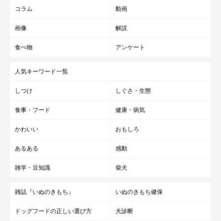
コラム
動画
画像
解説
食べ物
アンケート
人気キーワード一覧
しつけ
しぐさ・生態
食事・フード
健康・病気
かわいい
おもしろ
あるある
感動
雑学・豆知識
柴犬
雑誌『いぬのきもち』
いぬのきもち健保
ドッグフードの正しい選び方
犬診断