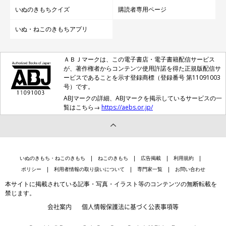
いぬのきもちクイズ
購読者専用ページ
いぬ・ねこのきもちアプリ
ＡＢＪマークは、この電子書店・電子書籍配信サービス
が、著作権者からコンテンツ使用許諾を得た正規版配信サ
ービスであることを示す登録商標（登録番号 第11091003
号）です。
ABJマークの詳細、ABJマークを掲示しているサービスの一
覧はこちら→
https://aebs.or.jp/
いぬのきもち・ねこのきもち
ねこのきもち
広告掲載
利用規約
ポリシー
利用者情報の取り扱いについて
専門家一覧
お問い合わせ
本サイトに掲載されている記事・写真・イラスト等のコンテンツの無断転載を
禁じます。
会社案内
個人情報保護法に基づく公表事項等