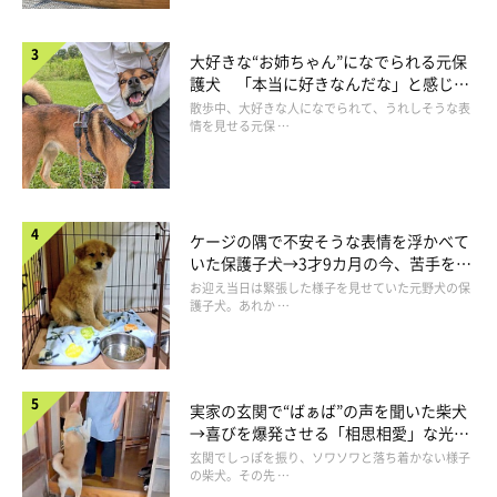
大好きな“お姉ちゃん”になでられる元保
護犬 「本当に好きなんだな」と感じる
表情にほっこり
散歩中、大好きな人になでられて、うれしそうな表
情を見せる元保 …
ケージの隅で不安そうな表情を浮かべて
いた保護子犬→3才9カ月の今、苦手を克
服し頼もしいコに成長！
お迎え当日は緊張した様子を見せていた元野犬の保
護子犬。あれか …
実家の玄関で“ばぁば”の声を聞いた柴犬
→喜びを爆発させる「相思相愛」な光景
にほっこり
玄関でしっぽを振り、ソワソワと落ち着かない様子
の柴犬。その先 …