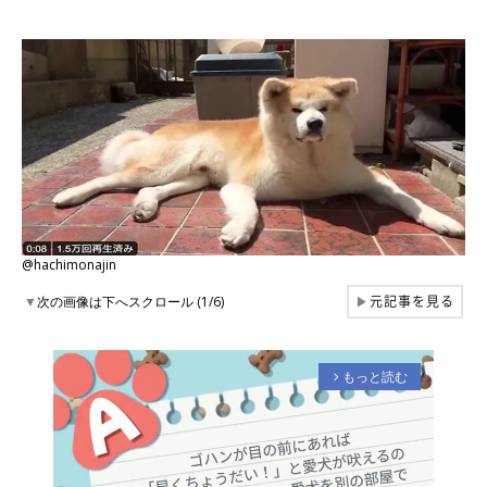
@hachimonajin
元記事を見る
▼
次の画像は下へスクロール (1/6)
▶
もっと読む
arrow_forward_ios