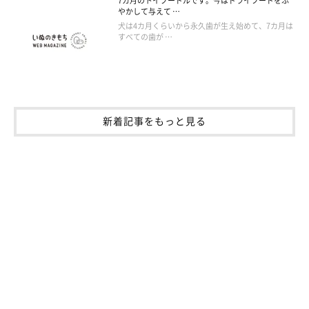
7カ月のトイプードルです。今はドライフードをふ
やかして与えて …
犬は4カ月くらいから永久歯が生え始めて、7カ月は
すべての歯が …
新着記事をもっと見る