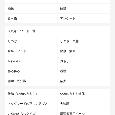
画像
解説
食べ物
アンケート
人気キーワード一覧
しつけ
しぐさ・生態
食事・フード
健康・病気
かわいい
おもしろ
あるある
感動
雑学・豆知識
柴犬
雑誌『いぬのきもち』
いぬのきもち健保
ドッグフードの正しい選び方
犬診断
いぬのきもちクイズ
購読者専用ページ