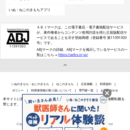
いぬ・ねこのきもちアプリ
ＡＢＪマークは、この電子書店・電子書籍配信サービス
が、著作権者からコンテンツ使用許諾を得た正規版配信サ
ービスであることを示す登録商標（登録番号 第11091003
号）です。
ABJマークの詳細、ABJマークを掲示しているサービスの一
覧はこちら→
https://aebs.or.jp/
いぬのきもち・ねこのきもち
ねこのきもち
広告掲載
利用規約
ポリシー
利用者情報の取り扱いについて
専門家一覧
お問い合わせ
本サイトに掲載されている記事・写真・イラスト等のコンテンツの無断転載を
禁じます。
会社案内
個人情報保護法に基づく公表事項等
Copyright © Benesse Style Care Group Co.,Ltd. All Rights Reserved.