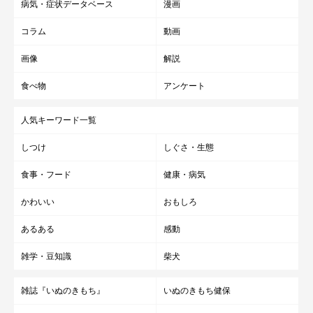
病気・症状データベース
漫画
コラム
動画
画像
解説
食べ物
アンケート
人気キーワード一覧
しつけ
しぐさ・生態
食事・フード
健康・病気
かわいい
おもしろ
あるある
感動
雑学・豆知識
柴犬
雑誌『いぬのきもち』
いぬのきもち健保