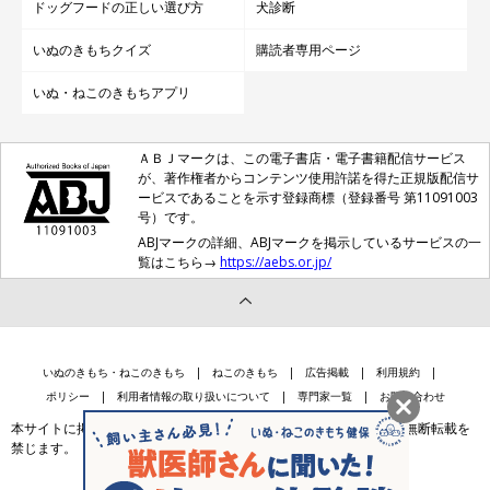
ドッグフードの正しい選び方
犬診断
いぬのきもちクイズ
購読者専用ページ
いぬ・ねこのきもちアプリ
ＡＢＪマークは、この電子書店・電子書籍配信サービス
が、著作権者からコンテンツ使用許諾を得た正規版配信サ
ービスであることを示す登録商標（登録番号 第11091003
号）です。
ABJマークの詳細、ABJマークを掲示しているサービスの一
覧はこちら→
https://aebs.or.jp/
いぬのきもち・ねこのきもち
ねこのきもち
広告掲載
利用規約
ポリシー
利用者情報の取り扱いについて
専門家一覧
お問い合わせ
本サイトに掲載されている記事・写真・イラスト等のコンテンツの無断転載を
禁じます。
会社案内
個人情報保護法に基づく公表事項等