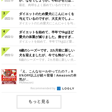
段通りの様子であれば、おそらく空腹時嘔
が、なぜでしょうか。やめさせたほう
吐症候群というお腹が空きすぎているため
がいいのでしょうか。
最近、肉球をよく舐めているのですが、な
に吐いてしまう症状だと思います。前日の
ぜでしょうか。やめさせたほうがいいので
最後の食事から最も時間の空いてしまう朝
ダイエットのため愛犬にこんにゃくを
しょうか。犬は、暇なときやかまってほし
方、犬は空腹を感じ、そろそろごはんだと
いようなときに肉球を舐める行動をするこ
与えているのですが、大丈夫でしょう
いう感覚から、胃の中で胃酸が分泌されま
とがあります。肉球を舐めている時間帯が
か。
ダイエットのため愛犬にこんにゃくを与え
す。これが空腹の状態で過剰になると犬は
ひとりになっているときや夜寝る前であっ
ているのですが、大丈夫でしょうか。こん
嘔吐して胃液のようなものを吐くことがあ
たりはしませんか？ 犬は暇なときやスト
ダイエットを始めて、半年で1kgほど
にゃくはダイエットには向いていますが、
ります。この場合は、夜ごはんを少し遅く
レスがたまったりすると、何かを噛んだり
食べ過ぎはミネラル過多になってしまい尿
愛犬の体重が減りました。痩せすぎで
したり、夜食分をとっておいて、寝る前に
舐めたりしたいという欲求が生まれます。
石症の原因になってしまうことがあります
しょうか。
ダイエットを始めて、半年で1kgほど愛犬
与えたりして、
その対象が自分の肉球に向くということは
ので、尿石症の既往歴がある犬は注意しま
の体重が減りました。痩せすぎでしょう
よくあります。こんな場合は愛犬の欲求を
しょう。また消化によくないこともあるの
6歳のシーズーです。2カ月前に新しい
か。1カ月で減少させる体重を、現在の体
しっかりと満たしてあげることが大切です
でお腹が弱い犬も注意しましょう。現在与
重の1〜2パーセントくらいで進めると、犬
犬を迎えましたが、今でも怖がってい
が、飼い主さんがかまってあげられないよ
えている量をかかりつけの獣医師に伝えて
が健康的に減量ができるといわれていま
ます。
6歳のシーズーです。2カ月前に新しい犬を
うなときは、何
相談してみてもよいかもしれませんね。チ
す。体重が8kg以上の犬であれば、半年で
迎えましたが、今でも怖がっています。先
ワワ|♀|3歳0カ月監修／いぬのきもち相談
1kg減量しても問題ありません。もう少し
住犬の性格は社交的ですか？日頃から他の
「え、こんなセールやってたの？」8
室 担当獣医師
体重が軽い犬や、愛犬の様子に疲れやす
犬との交流がありますか？先に飼われてい
0％OFF以上が続々登場！Amazonの本
い、元気がない等が見られるようでした
る愛犬が、ひとりっ子の時間が長くて、変
気が...
ら、体に負担がかかっているかもしれませ
化を好まない性格でしたら、新しい愛犬と
PR(Amazon)
ん。獣医師と相談の上、減量方法を見直し
慣れるために長い時間が必要になります。
Recommended by
てくださいね。ミニチュア・ダックスフン
それぞれの愛犬のスペースや時間を確保し
ド|♀|8歳2カ月監修／いぬのきもち相談
て、様子をみてあげましょう。散歩や遊び
室 担当獣医
をどちらかのペースに合わせるようなこと
もっと見る
はしないで、1頭ずつ別々に過ごす時間を
作ってあげてくださいね。食事やトイレの