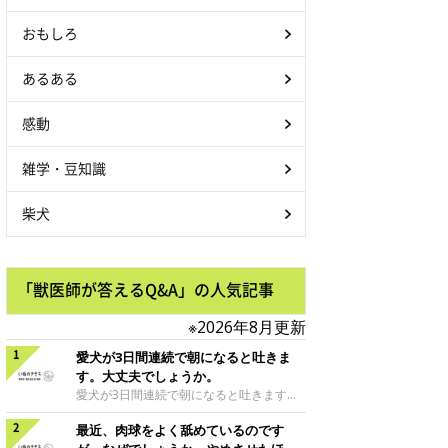
おもしろ
あるある
感動
雑学・豆知識
柴犬
「獣医師が答えるQ&A」の人気記事
※2026年8月更新
愛犬が3日間連続で朝になると吐きま
す。大丈夫でしょうか。
愛犬が3日間連続で朝になると吐きます。
大丈夫でしょうか。朝吐いた後に何事もな
最近、肉球をよく舐めているのです
かったかのように元気で、ごはんを食べ普