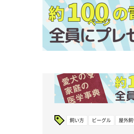
飼い方
ビーグル
屋外飼