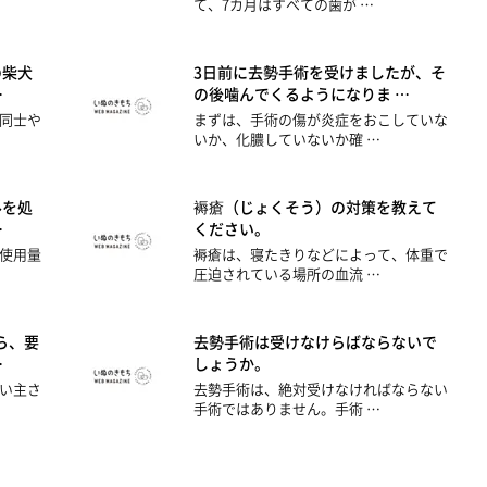
て、7カ月はすべての歯が …
の柴犬
3日前に去勢手術を受けましたが、そ
…
の後噛んでくるようになりま …
同士や
まずは、手術の傷が炎症をおこしていな
いか、化膿していないか確 …
ルを処
褥瘡（じょくそう）の対策を教えて
…
ください。
使用量
褥瘡は、寝たきりなどによって、体重で
圧迫されている場所の血流 …
ら、要
去勢手術は受けなけらばならないで
…
しょうか。
い主さ
去勢手術は、絶対受けなければならない
手術ではありません。手術 …