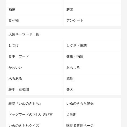
画像
解説
食べ物
アンケート
人気キーワード一覧
しつけ
しぐさ・生態
食事・フード
健康・病気
かわいい
おもしろ
あるある
感動
雑学・豆知識
柴犬
雑誌『いぬのきもち』
いぬのきもち健保
ドッグフードの正しい選び方
犬診断
いぬのきもちクイズ
購読者専用ページ