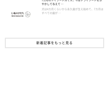
7カ月のトイプードルです。今はドライフードをふ
やかして与えて …
犬は4カ月くらいから永久歯が生え始めて、7カ月は
すべての歯が …
新着記事をもっと見る