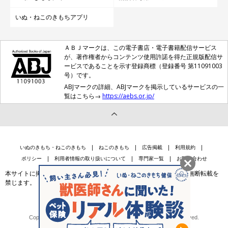
いぬ・ねこのきもちアプリ
ＡＢＪマークは、この電子書店・電子書籍配信サービス
が、著作権者からコンテンツ使用許諾を得た正規版配信サ
ービスであることを示す登録商標（登録番号 第11091003
号）です。
ABJマークの詳細、ABJマークを掲示しているサービスの一
覧はこちら→
https://aebs.or.jp/
いぬのきもち・ねこのきもち
ねこのきもち
広告掲載
利用規約
ポリシー
利用者情報の取り扱いについて
専門家一覧
お問い合わせ
本サイトに掲載されている記事・写真・イラスト等のコンテンツの無断転載を
禁じます。
会社案内
個人情報保護法に基づく公表事項等
Copyright © Benesse Style Care Group Co.,Ltd. All Rights Reserved.