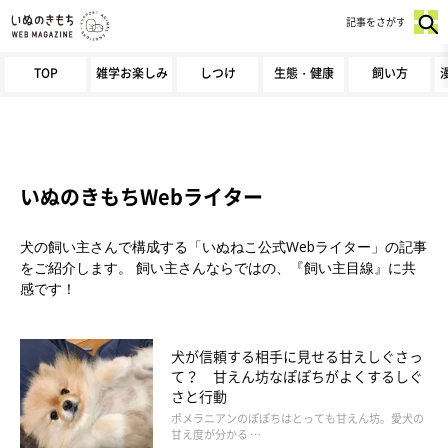
記事をさがす
TOP
雑学お楽しみ
しつけ
生態・健康
飼い方
いぬのきもちWebライター
犬の飼い主さんで構成する「いぬねこ公式Webライター」の記事
をご紹介します。 飼い主さんならではの、『飼い主目線』に共
感です！
犬が信頼する相手に見せる甘えしぐさっ
て？ 甘えん坊なぽぽちがよくするしぐ
さと行動
ポメラニアンのぽぽちはとっても甘えん坊。愛犬の
甘え度が分かる …