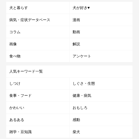
犬と暮らす
犬が好き♥
病気・症状データベース
漫画
コラム
動画
画像
解説
食べ物
アンケート
人気キーワード一覧
しつけ
しぐさ・生態
食事・フード
健康・病気
かわいい
おもしろ
あるある
感動
雑学・豆知識
柴犬