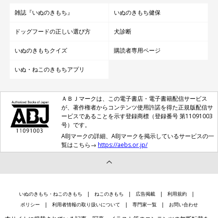
雑誌『いぬのきもち』
いぬのきもち健保
ドッグフードの正しい選び方
犬診断
いぬのきもちクイズ
購読者専用ページ
いぬ・ねこのきもちアプリ
ＡＢＪマークは、この電子書店・電子書籍配信サービス
が、著作権者からコンテンツ使用許諾を得た正規版配信サ
ービスであることを示す登録商標（登録番号 第11091003
号）です。
ABJマークの詳細、ABJマークを掲示しているサービスの一
覧はこちら→
https://aebs.or.jp/
いぬのきもち・ねこのきもち
ねこのきもち
広告掲載
利用規約
ポリシー
利用者情報の取り扱いについて
専門家一覧
お問い合わせ