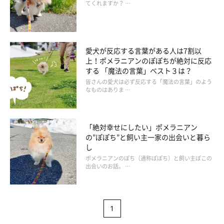
てくれますか？ …
愛犬が反応する言葉がある人は7割以
上！ポメラニアンのぽぽちが絶対に反応
する 「魔法の言葉」ベスト３は？
皆さんの愛犬は必ず反応する「魔法の言葉」のよう
なものはありま …
「絶対幸せにしたい」ポメラニアン
の”ぽぽち”と飼い主一家の出会いと暮ら
し
ポメラニアンのぽち（通称ぽぽち）と飼い主ぽこの
出会いのお話。 …
1