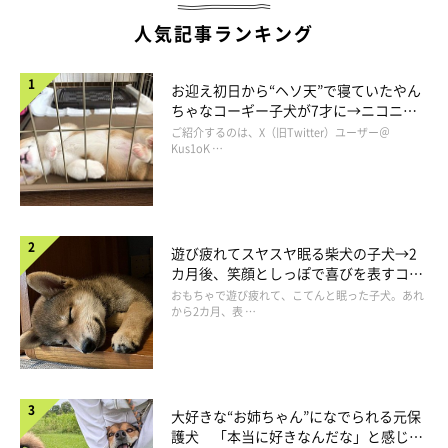
人気記事ランキング
お迎え初日から“ヘソ天”で寝ていたやん
ちゃなコーギー子犬が7才に→ニコニ
コ“コーギースマイル”が魅力のコに成
ご紹介するのは、X（旧Twitter）ユーザー＠
長！
Kus1oK …
遊び疲れてスヤスヤ眠る柴犬の子犬→2
カ月後、笑顔としっぽで喜びを表すコに
成長！
おもちゃで遊び疲れて、こてんと眠った子犬。あれ
から2カ月、表 …
大好きな“お姉ちゃん”になでられる元保
護犬 「本当に好きなんだな」と感じる