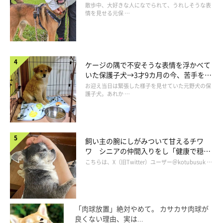
表情にほっこり
散歩中、大好きな人になでられて、うれしそうな表
情を見せる元保 …
ケージの隅で不安そうな表情を浮かべて
いた保護子犬→3才9カ月の今、苦手を克
服し頼もしいコに成長！
お迎え当日は緊張した様子を見せていた元野犬の保
護子犬。あれか …
飼い主の腕にしがみついて甘えるチワ
ワ シニアの仲間入りをし「健康で穏や
かな暮らしが続いてほしい」と願う
こちらは、X（旧Twitter）ユーザー＠kotubusuk …
「肉球放置」絶対やめて。 カサカサ肉球が
良くない理由、実は...