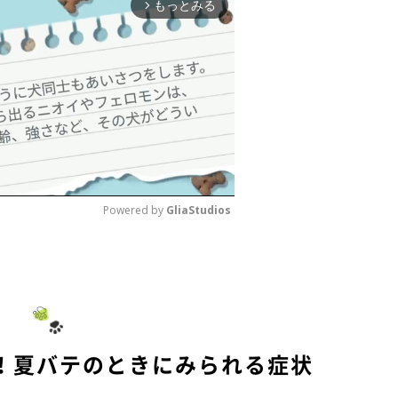
もっとみる
arrow_forward_ios
Powered by 
GliaStudios
M
u
t
e
！夏バテのときにみられる症状