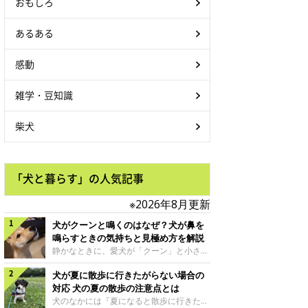
おもしろ
あるある
感動
雑学・豆知識
柴犬
「犬と暮らす」の人気記事
※2026年8月更新
犬がクーンと鳴くのはなぜ？犬が鼻を
鳴らすときの気持ちと見極め方を解説
静かなときに、愛犬が「クーン」と小さく
鳴いたり、鼻を鳴らすような音を出したり
犬が夏に散歩に行きたがらない場合の
することはありませんか？ 大きく吠える
わけではない分、「不安なの？それとも何
対応 犬の夏の散歩の注意点とは
かお願いしているの？」と気になる飼い主
犬のなかには『夏になると散歩に行きたが