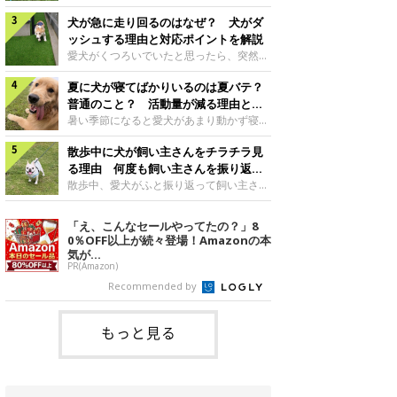
さんもいるかもしれません。今回は、犬が
らない、歩かなくなる』『暑い季節は散歩
クーンと鳴く理由や鼻鳴らしの背景、見極
犬が急に走り回るのはなぜ？ 犬がダ
の気配を察すると涼しい部屋から出ようと
め方と対応のポイントなどについて、いぬ
しない』など散歩に行きたがらないコもい
ッシュする理由と対応ポイントを解説
のきもち獣医師相談室の原 駿太朗先生に
るようです。愛犬の運動をさせてあげたい
愛犬がくつろいでいたと思ったら、突然部
伺いました。クーンと鳴くのはどんな気持
のに、散歩に行きたがらない。このような
屋の中を走り回り始める――そんな様子に
ち？いぬのきもち投稿写真ギャラリー犬が
場合はどう対応すればよいのでしょうか？
夏に犬が寝てばかりいるのは夏バテ？
驚いたことはありませんか？ 急な動きに
クーンと小さく鳴くときは、何らかの感情
「愛犬が夏に散歩に行きたがらない場合の
「何が起きているの？」と戸惑う飼い主さ
普通のこと？ 活動量が減る理由と対
を伝えようとしている場合があると考えら
対応」について、いぬのきもち獣医師相談
んも多いでしょう。落ち着いていたはずな
策とは
暑い季節になると愛犬があまり動かず寝て
れています。大
室の白山さとこ先生に聞きました。Q.夏に
のに、急にスイッチが入ったように見える
ばかりだと感じる飼い主さんはいません
犬の散歩に行くときの注意点は？ いぬの
と不安になることもあります。今回は、犬
散歩中に犬が飼い主さんをチラチラ見
か？その様子に、愛犬が夏バテで疲れてい
きもち投稿写真ギャラリーーー夏に愛犬と
が急に走り回る理由や見極め方などについ
るのか、元気がないのかなど不安に感じる
る理由 何度も飼い主さんを振り返る
散歩に行くときは、どのようなことに注意
て、いぬのきもち獣医師相談室の岡本りさ
方もいるのではないかと思います。 で
のはなぜ？
散歩中、愛犬がふと振り返って飼い主さん
をするとよい
先生に伺いました。犬が急に走り回るのは
は、犬が寝てばかりいるときに対処が必要
の様子を確認する…そんな場面に心当たり
よくある行動？いぬのきもち投稿写真ギャ
かを見極める方法はあるのでしょうか？
はありませんか？ 何度もチラチラ見られ
「え、こんなセールやってたの？」8
ラリー犬が突然走り回る行動は、必ずしも
「犬の活動量が夏に減る理由と対策」につ
ると、「何か気になることがあるの？」
0％OFF以上が続々登場！Amazonの本
珍しいものではないと考えられています。
いて、いぬのきもち獣医師相談室の山口み
「ちゃんと歩けているかな」と不安になる
気が...
体にたまったエ
き先生に話を聞きました。Q. 夏に犬の活
ことがあるかもしれません。愛犬が歩きな
PR(Amazon)
動量が減る理由は？ いぬのきもち投稿写
がら飼い主さんを振り返るしぐさには、ど
Recommended by
真ギャラリーーー夏に愛犬の活動量が減る
んな気持ちが隠れているのでしょうか。今
と感じる飼い主さんもいるようです。理由
回は、犬が散歩中に飼い主さんを確認する
としてどのようなこ
理由や注意すべきサインの見極めかた、対
もっと見る
応のポイントなどについて、いぬのきもち
獣医師相談室の原 駿太朗先生に伺いまし
た。振り返るのは「確認」や「安心」のサ
イン？いぬのきも