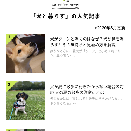
「犬と暮らす」の人気記事
※2026年8月更新
いぬのきもち投稿写真ギャラリー
犬がクーンと鳴くのはなぜ？犬が鼻を鳴
らすときの気持ちと見極め方を解説
――犬が冬太りしないため、食事面で気を付けることはあります
静かなときに、愛犬が「クーン」と小さく鳴いた
か。
り、鼻を鳴らすよ …
岡本先生：
「冬に太りやすい体質の犬は、冬場だけカロリーの低い事に変更
犬が夏に散歩に行きたがらない場合の対
するといいでしょう。また、クリスマスからお正月は家族で一緒
応 犬の夏の散歩の注意点とは
にいる時間が増え、おすそ分けをもらう機会も増えるので、与え
犬のなかには『夏になると散歩に行きたがらない、
歩かなくなる』 …
すぎに注意です」