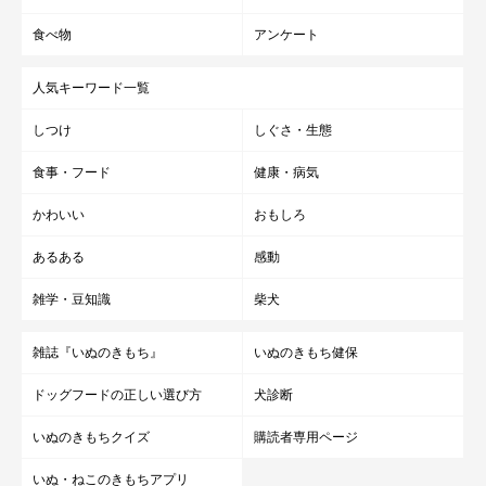
食べ物
アンケート
人気キーワード一覧
しつけ
しぐさ・生態
食事・フード
健康・病気
かわいい
おもしろ
あるある
感動
雑学・豆知識
柴犬
雑誌『いぬのきもち』
いぬのきもち健保
ドッグフードの正しい選び方
犬診断
いぬのきもちクイズ
購読者専用ページ
いぬ・ねこのきもちアプリ