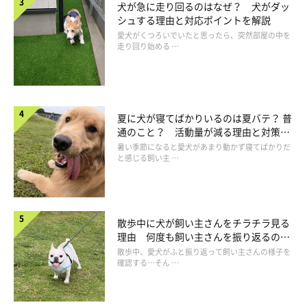
犬が急に走り回るのはなぜ？ 犬がダッ
シュする理由と対応ポイントを解説
愛犬がくつろいでいたと思ったら、突然部屋の中を
走り回り始める …
夏に犬が寝てばかりいるのは夏バテ？ 普
通のこと？ 活動量が減る理由と対策と
は
暑い季節になると愛犬があまり動かず寝てばかりだ
と感じる飼い主 …
散歩中に犬が飼い主さんをチラチラ見る
理由 何度も飼い主さんを振り返るのは
散歩に行きたがらない犬は室内運動を！
なぜ？
散歩中、愛犬がふと振り返って飼い主さんの様子を
確認する…そん …