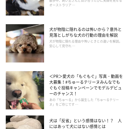
散歩中、飼い主さんと目が合うたびに笑顔を見せる
か。
オーストラリア …
岡本先生：
「寒さを嫌う犬、寒さが苦手な犬は、散歩に行きたがらなくなる
犬が物陰に隠れるのは怖いから？意外と
見落としがちな犬の行動の理由を解説
と思います。その場合は室内のドッグランを利用したり、自宅で
犬が物陰に隠れる理由や怖いときとの違いを解説。
体力を消費できる引っ張り合いやボール遊びを取り入れたりしま
安心して見守れ …
しょう」
――室内で散歩と同じ運動量を保つことを心掛けるのですね。
＜PR＞愛犬の「もぐもぐ」写真・動画を
大募集！#ちゅーるテリーヌみんなでも
寒い季節に活動量が減るのは人も犬も同じようです。愛犬は飼い
ぐもぐ投稿キャンペーンでモデルデビュ
主さんの生活の影響を受けやすいので、体重管理に気をつけまし
ーのチャンス！
あの「ちゅ～る」から誕生した「ちゅ～るテリー
ょう。
ヌ」をご存じです …
（監修：いぬのきもち獣医師相談室 獣医師・岡本りさ先生）
犬は「反省」という感情はない！？ 人
にはあって犬にはない感情とは
取材・文／小崎華