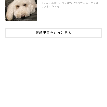
人にある感情で、犬にはない感情があることを知っ
※写真はスマホアプリ「いぬ・ねこのきもち」で投稿されたもの
ていますか？今 …
です。
※記事と写真に関連性はありませんので予めご了承ください。
新着記事をもっと見る