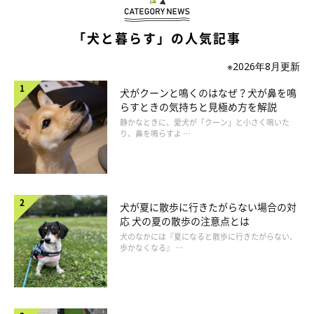
「犬と暮らす」の人気記事
※2026年8月更新
犬がクーンと鳴くのはなぜ？犬が鼻を鳴
らすときの気持ちと見極め方を解説
静かなときに、愛犬が「クーン」と小さく鳴いた
り、鼻を鳴らすよ …
犬が夏に散歩に行きたがらない場合の対
応 犬の夏の散歩の注意点とは
犬のなかには『夏になると散歩に行きたがらない、
歩かなくなる』 …
いぬのきもち投稿写真ギャラリー