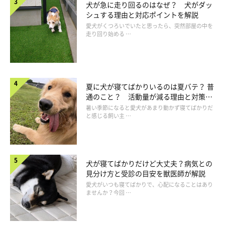
犬が急に走り回るのはなぜ？ 犬がダッ
シュする理由と対応ポイントを解説
愛犬がくつろいでいたと思ったら、突然部屋の中を
走り回り始める …
夏に犬が寝てばかりいるのは夏バテ？ 普
通のこと？ 活動量が減る理由と対策と
は
暑い季節になると愛犬があまり動かず寝てばかりだ
と感じる飼い主 …
犬が寝てばかりだけど大丈夫？病気との
見分け方と受診の目安を獣医師が解説
愛犬がいつも寝てばかりで、心配になることはあり
（4）犬の“笑顔”を引き出す接し方はある？
ませんか？今回 …
犬は信頼している飼い主さんと過ごすことに幸せを感じます。満