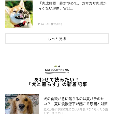
「肉球放置」絶対やめて。 カサカサ肉球が
足できる散歩に行く、おいしいゴハンやおやつを与える、たくさ
良くない理由、実は...
ん遊ぶ、なでてあげるなど、忙しくてもなるべく飼い主さんの笑
顔を向けるようにしましょう。
PR(AIGATE株式会社)
（5）“笑顔”になりやすい犬種はいる？
もっと見る
サモエドやフレンチ・ブルドッグなどは、口元のつくりから“笑
顔”に見えやすいでしょう。一方で、“笑顔”がわかりにくい犬種
もいます。そうした犬種の場合は、しっぽの動きや体全体の様子
から、気持ちを判断するようにしましょう。
あわせて読みたい！
「犬と暮らす」の新着記事
犬の食欲が急に落ちるのは夏バテのせ
い？ 夏に食欲低下が起こる原因と対策
愛犬が暑い季節に急にごはんを食べなくなったり残
してしまうのは …