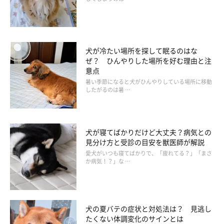
犬が冷たい場所を探して眠るのはな
ぜ？ ひんやりした場所を好む理由と注
意点
暑い季節になると犬がひんやりしている場所に移動
したがるのは暑 …
（6）シニア犬になると“笑顔”も変化する？
犬が寝てばかりだけど大丈夫？病気との
見分け方と受診の目安を獣医師が解説
愛犬がいつも寝てばかりで、「疲れてる？」「まさ
犬は年を重ねることで、表情が乏しくなることがあります。若い
か病気！？」な …
ころのようにわかりやすい笑顔ではなくても、長年一緒に過ごし
てきた飼い主さんだからこそわかる反応があるはず。しっかりと
観察してあげることが大切です。
犬の夏バテの症状と対処法は？ 見逃し
たくない体調変化のサインとは