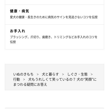
健康・病気
愛犬の健康・長生きのために病気のサインを見逃さないコツを伝授
いぬのきもち投稿写真ギャラリー
お手入れ
サモエドのもふおくんは、口角が上がったかわいらしい“笑顔”を
ブラッシング、爪切り、歯磨き、トリミングなどお手入れのコツを
伝授
見せてくれました。
いぬのきもち
犬と暮らす
しぐさ・生態
行動
犬もうれしくて笑っているの？ 犬の“笑顔”に
まつわる疑問にお答え