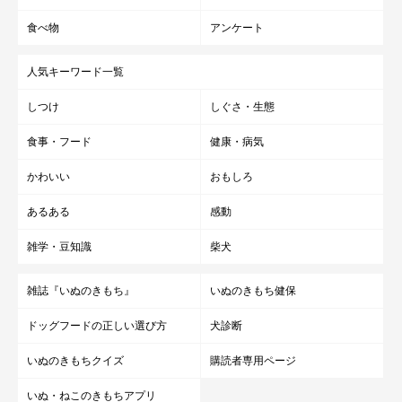
食べ物
アンケート
秋田のひめちゃんは、お散歩のあとは特にさわやかなスマイルに
なるのだとか。
人気キーワード一覧
しつけ
しぐさ・生態
食事・フード
健康・病気
かわいい
おもしろ
あるある
感動
雑学・豆知識
柴犬
雑誌『いぬのきもち』
いぬのきもち健保
ドッグフードの正しい選び方
犬診断
いぬのきもちクイズ
購読者専用ページ
いぬ・ねこのきもちアプリ