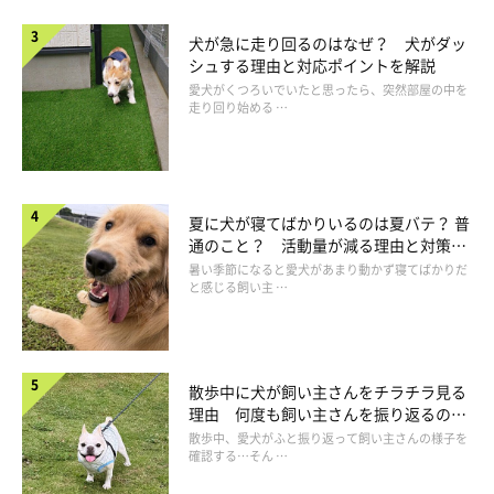
所のワンちゃんの散歩タイムがわかるみたいで、いつもウ
チの前を通り過ぎるのを待っています。ご近所のワンちゃ
犬が急に走り回るのはなぜ？ 犬がダッ
んが来ると、キュンキュン鳴いてしっぽをフリフリ振って
シュする理由と対応ポイントを解説
喜んでいます」など
愛犬がくつろいでいたと思ったら、突然部屋の中を
走り回り始める …
夏に犬が寝てばかりいるのは夏バテ？ 普
通のこと？ 活動量が減る理由と対策と
は
暑い季節になると愛犬があまり動かず寝てばかりだ
と感じる飼い主 …
散歩中に犬が飼い主さんをチラチラ見る
理由 何度も飼い主さんを振り返るのは
なぜ？
散歩中、愛犬がふと振り返って飼い主さんの様子を
確認する…そん …