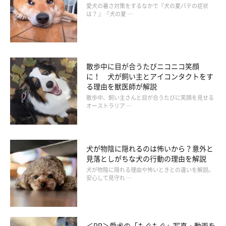
愛犬の暑さ対策をするなかで『犬の夏バテの症状
は？ 』『犬の夏 …
いぬのきもち投稿写真ギャラリー
散歩中に目が合うたびニコニコ笑顔
ここからは、犬がひなたぼっこをする理由や心理などについて、
に！ 犬が飼い主とアイコンタクトをす
いぬのきもち獣医師相談室の岡本りさ先生に解説していただきま
る理由を獣医師が解説
散歩中、飼い主さんと目が合うたびに笑顔を見せる
す。
オーストラリア …
――犬がひなたぼっこをする理由や、ひなたぼっこしているとき
の犬の心理について教えてください。
犬が物陰に隠れるのは怖いから？意外と
見落としがちな犬の行動の理由を解説
犬が物陰に隠れる理由や怖いときとの違いを解説。
岡本先生：
安心して見守れ …
「暖かな日差しが心地よいのでしょう。ひなたぼっこにはセロト
ニンという“幸せホルモン”の分泌を促す働きがあるほか、体内時
計の調節や気分転換といった効果があるので、犬は『暖かくて気
＜PR＞愛犬の「もぐもぐ」写真・動画を