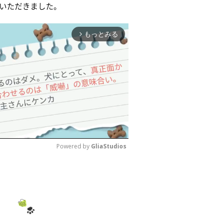
いただきました。
もっとみる
arrow_forward_ios
Powered by 
GliaStudios
M
u
t
e