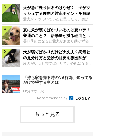
さんもいるかもしれません。今回は、犬が
らない、歩かなくなる』『暑い季節は散歩
クーンと鳴く理由や鼻鳴らしの背景、見極
犬が急に走り回るのはなぜ？ 犬がダ
の気配を察すると涼しい部屋から出ようと
め方と対応のポイントなどについて、いぬ
しない』など散歩に行きたがらないコもい
ッシュする理由と対応ポイントを解説
のきもち獣医師相談室の原 駿太朗先生に
るようです。愛犬の運動をさせてあげたい
愛犬がくつろいでいたと思ったら、突然部
伺いました。クーンと鳴くのはどんな気持
のに、散歩に行きたがらない。このような
屋の中を走り回り始める――そんな様子に
ち？いぬのきもち投稿写真ギャラリー犬が
場合はどう対応すればよいのでしょうか？
夏に犬が寝てばかりいるのは夏バテ？
驚いたことはありませんか？ 急な動きに
クーンと小さく鳴くときは、何らかの感情
「愛犬が夏に散歩に行きたがらない場合の
「何が起きているの？」と戸惑う飼い主さ
普通のこと？ 活動量が減る理由と対
を伝えようとしている場合があると考えら
対応」について、いぬのきもち獣医師相談
んも多いでしょう。落ち着いていたはずな
策とは
暑い季節になると愛犬があまり動かず寝て
れています。大
室の白山さとこ先生に聞きました。Q.夏に
のに、急にスイッチが入ったように見える
ばかりだと感じる飼い主さんはいません
犬の散歩に行くときの注意点は？ いぬの
と不安になることもあります。今回は、犬
犬が寝てばかりだけど大丈夫？病気と
か？その様子に、愛犬が夏バテで疲れてい
きもち投稿写真ギャラリーーー夏に愛犬と
が急に走り回る理由や見極め方などについ
るのか、元気がないのかなど不安に感じる
の見分け方と受診の目安を獣医師が解
散歩に行くときは、どのようなことに注意
て、いぬのきもち獣医師相談室の岡本りさ
方もいるのではないかと思います。 で
説
愛犬がいつも寝てばかりで、心配になるこ
をするとよい
先生に伺いました。犬が急に走り回るのは
は、犬が寝てばかりいるときに対処が必要
とはありませんか？今回は、犬の睡眠時間
よくある行動？いぬのきもち投稿写真ギャ
かを見極める方法はあるのでしょうか？
や気を付けたほうがよい睡眠・心配ない睡
「持ち家を売る時のNG行為」知ってる
ラリー犬が突然走り回る行動は、必ずしも
「犬の活動量が夏に減る理由と対策」につ
眠の違い、犬が寝てばかりいるときの対処
だけで得する事とは
珍しいものではないと考えられています。
いて、いぬのきもち獣医師相談室の山口み
法について、いぬのきもち獣医師相談室の
体にたまったエ
き先生に話を聞きました。Q. 夏に犬の活
岡本りさ先生に聞きました。そもそも犬の
PR(イエウール)
動量が減る理由は？ いぬのきもち投稿写
睡眠時間はどれくらい？いぬのきもち投稿
Recommended by
真ギャラリーーー夏に愛犬の活動量が減る
写真ギャラリー――一般的に、犬は1日に
と感じる飼い主さんもいるようです。理由
何時間くらい睡眠をとるのでしょうか？岡
としてどのようなこ
本先生： 「犬の睡眠時間は、一般的に、
もっと見る
子犬のときは18～20時間程度、成犬は12
～15時間程度、シニア犬になると18～20
時間程度といわれています」病気のサイン
かも？