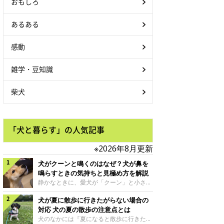
おもしろ
あるある
感動
雑学・豆知識
柴犬
「犬と暮らす」の人気記事
※2026年8月更新
犬がクーンと鳴くのはなぜ？犬が鼻を
鳴らすときの気持ちと見極め方を解説
静かなときに、愛犬が「クーン」と小さく
鳴いたり、鼻を鳴らすような音を出したり
犬が夏に散歩に行きたがらない場合の
することはありませんか？ 大きく吠える
わけではない分、「不安なの？それとも何
対応 犬の夏の散歩の注意点とは
かお願いしているの？」と気になる飼い主
犬のなかには『夏になると散歩に行きたが