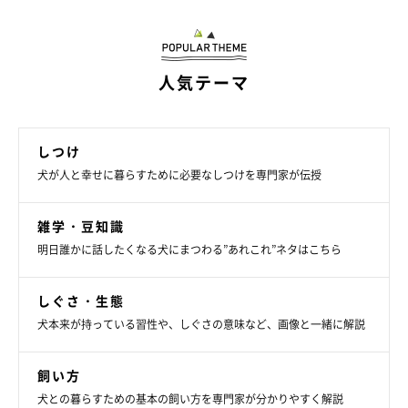
人気テーマ
しつけ
犬が人と幸せに暮らすために必要なしつけを専門家が伝授
雑学・豆知識
明日誰かに話したくなる犬にまつわる”あれこれ”ネタはこちら
しぐさ・生態
犬本来が持っている習性や、しぐさの意味など、画像と一緒に解説
いぬのきもち投稿写真ギャラリー
飼い方
犬との暮らすための基本の飼い方を専門家が分かりやすく解説
ーー犬のニオイが気になる場合、お手入れで注意することや臭い