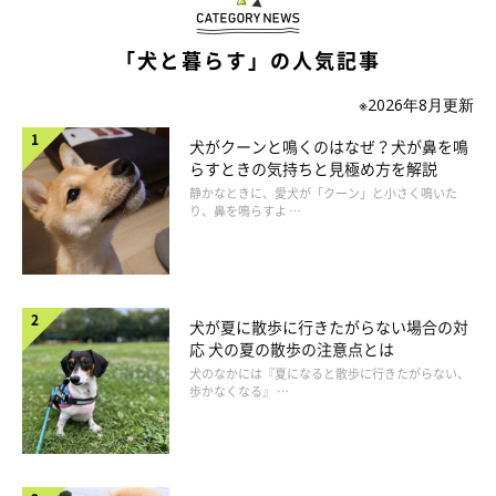
「犬と暮らす」の人気記事
※2026年8月更新
犬がクーンと鳴くのはなぜ？犬が鼻を鳴
らすときの気持ちと見極め方を解説
静かなときに、愛犬が「クーン」と小さく鳴いた
り、鼻を鳴らすよ …
犬が夏に散歩に行きたがらない場合の対
いぬのきもち投稿写真ギャラリー
応 犬の夏の散歩の注意点とは
犬のなかには『夏になると散歩に行きたがらない、
歩かなくなる』 …
――梅雨の犬のお手入れのポイントや犬臭さの軽減につながるニ
オイ対策はありますか？
A：
梅雨時の犬のお手入れのコツはシャンプーや雨の日の散歩後