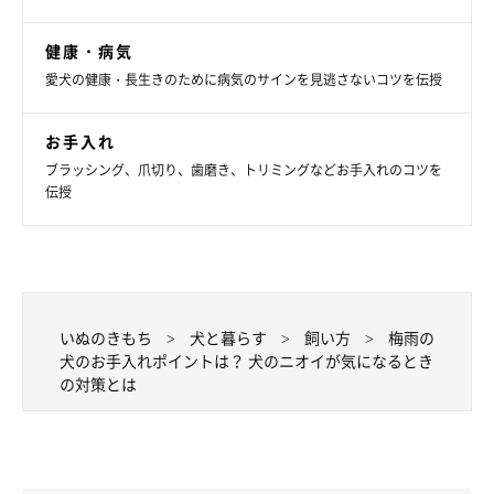
対策をやりすぎるデメリットなどはありますか？
健康・病気
愛犬の健康・長生きのために病気のサインを見逃さないコツを伝授
A：
愛犬のニオイが気になるからとシャンプーをし過ぎてしまう
と、犬の皮膚のバリア機能が低下してしまう恐れがあり、逆に皮
お手入れ
膚トラブルを招く可能性があります。基本的には愛犬の皮膚の状
ブラッシング、爪切り、歯磨き、トリミングなどお手入れのコツを
態に合わせて適切なシャンプー剤を使い、適度な頻度でシャンプ
伝授
ーをしてあげましょう。また、皮膚炎やその他の病気でニオイが
強くなっている可能性も考えられるため、お手入れをしていても
愛犬の体のニオイが気になる場合は、一度動物病院で相談してみ
るとよいでしょう。
いぬのきもち
犬と暮らす
飼い方
梅雨の
犬のお手入れポイントは？ 犬のニオイが気になるとき
愛犬のお手入れの参考にしてくださいね。
の対策とは
（監修：いぬのきもち獣医師相談室獣医師・白山さとこ先生）
取材・文／maki