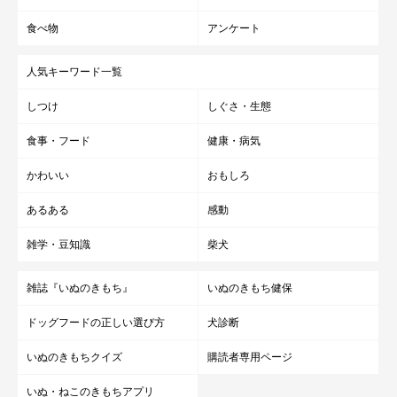
食べ物
アンケート
人気キーワード一覧
しつけ
しぐさ・生態
食事・フード
健康・病気
かわいい
おもしろ
あるある
感動
雑学・豆知識
柴犬
雑誌『いぬのきもち』
いぬのきもち健保
ドッグフードの正しい選び方
犬診断
いぬのきもちクイズ
購読者専用ページ
いぬ・ねこのきもちアプリ