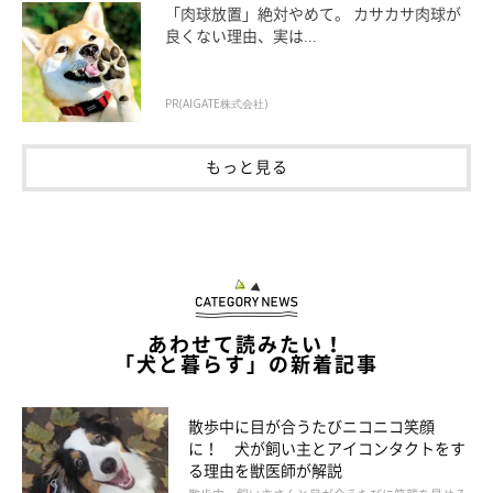
「肉球放置」絶対やめて。 カサカサ肉球が
良くない理由、実は...
Q.シャンプーが難しい犬のニオイ対策は？
PR(AIGATE株式会社)
もっと見る
あわせて読みたい！
「犬と暮らす」の新着記事
散歩中に目が合うたびニコニコ笑顔
に！ 犬が飼い主とアイコンタクトをす
る理由を獣医師が解説