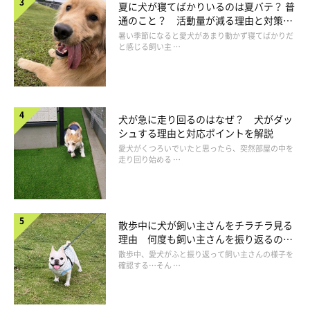
夏に犬が寝てばかりいるのは夏バテ？ 普
などに体の水分をしっかりと拭き取ることです。さらにブラッシ
通のこと？ 活動量が減る理由と対策と
ングで抜け毛や汚れを除去して被毛の間の通気性をよくしましょ
は
暑い季節になると愛犬があまり動かず寝てばかりだ
と感じる飼い主 …
う。また、普段から室内の温度や湿度を快適な状態に保つことも
犬臭さの軽減につながります。理想的な室温は25℃前後、湿度は
50％前後です。
犬が急に走り回るのはなぜ？ 犬がダッ
シュする理由と対応ポイントを解説
愛犬がくつろいでいたと思ったら、突然部屋の中を
走り回り始める …
散歩中に犬が飼い主さんをチラチラ見る
理由 何度も飼い主さんを振り返るのは
なぜ？
散歩中、愛犬がふと振り返って飼い主さんの様子を
確認する…そん …