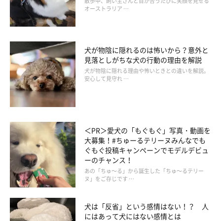
散歩中、飼い主さんと目が合うたびに笑顔を見せる
オーストラリア …
犬が物陰に隠れるのは怖いから？意外と
見落としがちな犬の行動の理由を解説
いぬのきもち投稿写真ギャラリー
犬が物陰に隠れる理由や怖いときとの違いを解説。
安心して見守れ …
ーーシニア犬や闘病中の犬などシャンプーをすることが難しいコ
の場合は、体のニオイが気になるときにどのようなお手入れをす
ればよいですか？
＜PR＞愛犬の「もぐもぐ」写真・動画を
大募集！#ちゅーるテリーヌみんなでも
A：
こういった場合はブラッシングをこまめにしたり、ペット用
ぐもぐ投稿キャンペーンでモデルデビュ
のシャンプータオルを活用するとよいでしょう。特に肉球の間や
ーのチャンス！
脇の下、内股、尾の付け根部分などの皮脂が多く溜まる部分を中
あの「ちゅ～る」から誕生した「ちゅ～るテリー
ヌ」をご存じです …
心に拭いてあげることで清潔を保つことができ、ニオイの軽減に
つながります。
犬は「反省」という感情はない！？ 人
にはあって犬にはない感情とは