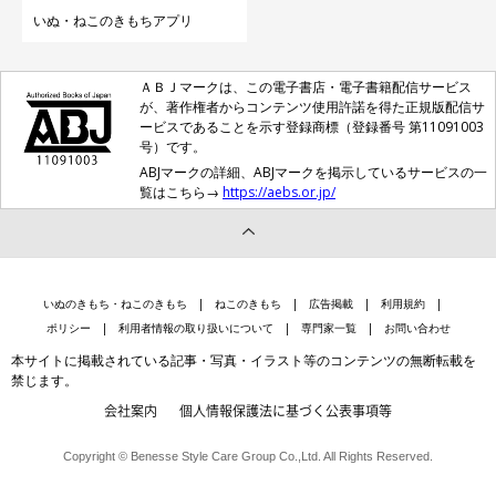
いぬ・ねこのきもちアプリ
ＡＢＪマークは、この電子書店・電子書籍配信サービス
が、著作権者からコンテンツ使用許諾を得た正規版配信サ
ービスであることを示す登録商標（登録番号 第11091003
号）です。
ABJマークの詳細、ABJマークを掲示しているサービスの一
覧はこちら→
https://aebs.or.jp/
いぬのきもち・ねこのきもち
ねこのきもち
広告掲載
利用規約
ポリシー
利用者情報の取り扱いについて
専門家一覧
お問い合わせ
本サイトに掲載されている記事・写真・イラスト等のコンテンツの無断転載を
禁じます。
会社案内
個人情報保護法に基づく公表事項等
Copyright © Benesse Style Care Group Co.,Ltd. All Rights Reserved.