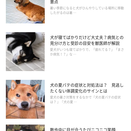
意点
暑い季節になると犬がひんやりしている場所に移動
したがるのは暑 …
犬が寝てばかりだけど大丈夫？病気との
見分け方と受診の目安を獣医師が解説
愛犬がいつも寝てばかりで、「疲れてる？」「まさ
か病気！？」な …
犬の夏バテの症状と対処法は？ 見逃し
たくない体調変化のサインとは
愛犬の暑さ対策をするなかで『犬の夏バテの症状
は？ 』『犬の夏 …
散歩中に目が合うたびニコニコ笑顔