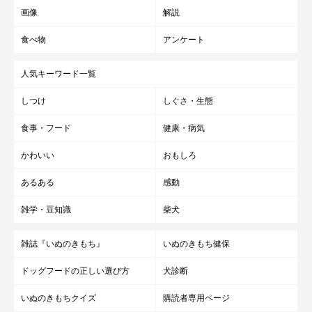
画像
解説
食べ物
アンケート
人気キーワード一覧
しつけ
しぐさ・生態
食事・フード
健康・病気
かわいい
おもしろ
あるある
感動
雑学・豆知識
柴犬
雑誌『いぬのきもち』
いぬのきもち健保
ドッグフードの正しい選び方
犬診断
いぬのきもちクイズ
購読者専用ページ