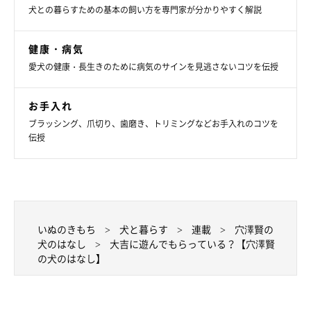
犬との暮らすための基本の飼い方を専門家が分かりやすく解説
福助(2014年１月11日生まれ・オス)
千葉県の施設から保護団体を経て穴澤家へ。捕獲されたときのト
健康・病気
ラウマから当初は人間を怖がり逃げまどっていたが、約２カ月ほ
愛犬の健康・長生きのために病気のサインを見逃さないコツを伝授
どでただの破壊王へ。ついでにデブになる。運動神経はかなりい
いので、家では「動けるデブ」と呼ばれている。
お手入れ
ブラッシング、爪切り、歯磨き、トリミングなどお手入れのコツを
伝授
いぬのきもち
犬と暮らす
連載
穴澤賢の
犬のはなし
大吉に遊んでもらっている？【穴澤賢
の犬のはなし】