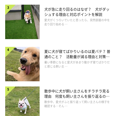
犬が急に走り回るのはなぜ？ 犬がダッ
シュする理由と対応ポイントを解説
愛犬がくつろいでいたと思ったら、突然部屋の中を
走り回り始める …
夏に犬が寝てばかりいるのは夏バテ？ 普
通のこと？ 活動量が減る理由と対策と
は
暑い季節になると愛犬があまり動かず寝てばかりだ
と感じる飼い主 …
どうも大吉は斜面の起伏を見てどう転がっていくかも計算してい
るようで、なぜかほとんど毎回ボールが私の足元にコロコロと転
がってくる。そして私がそれを拾ってまた投げるよう目で催促す
る。これは言葉で説明するより動画を見てもらった方がわかりや
散歩中に犬が飼い主さんをチラチラ見る
理由 何度も飼い主さんを振り返るのは
すいと思い、少し前に
インスタグラム
にアップしてみた。
なぜ？
散歩中、愛犬がふと振り返って飼い主さんの様子を
確認する…そん …