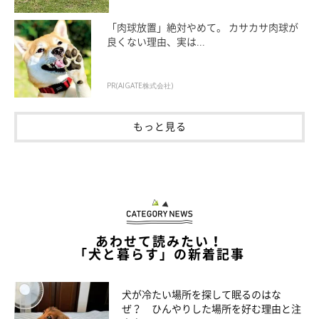
「肉球放置」絶対やめて。 カサカサ肉球が
良くない理由、実は...
PR(AIGATE株式会社)
もっと見る
もう一度書くが、この遊びのいったい何が楽しいのだろう。もし
かして、遊んであげていると思っているのは私の勘違いで、大吉
あわせて読みたい！
「犬と暮らす」の新着記事
は私の遊びに付き合ってあげているという感覚なのだろうか？そ
んなこと頼んでないんだが。それはさておき、撮った動画を見て
みると、大吉と私をよそにひとりで黄昏れている福助に気が付い
犬が冷たい場所を探して眠るのはな
ぜ？ ひんやりした場所を好む理由と注
た。思わず「お前、何やってんねん……」と突っ込んだ。