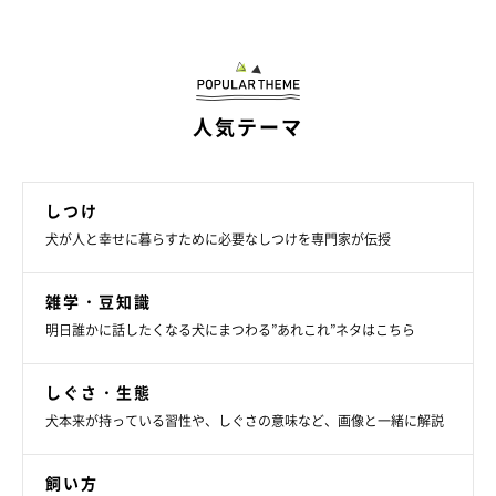
ク『Another Side Of Music』(ワーナーミュージック・ジャパ
ン)、愛犬の死から一年後の心境を語った『またね、富士丸。』
（世界文化社）、本連載をまとめた『また、犬と暮らして』(世
界文化社)などがある。2015年、長年犬と暮らした経験から
人気テーマ
「DeLoreans」
というブランドを立ち上げる。
ブログ「Another Days」
しつけ
ツイッター
犬が人と幸せに暮らすために必要なしつけを専門家が伝授
インスタグラム
雑学・豆知識
大吉(2011年8月17日生まれ・オス)
明日誰かに話したくなる犬にまつわる”あれこれ”ネタはこちら
茨城県で放し飼いの白い犬(父)とある家庭の茶色い犬(母)の間に
生まれる。飼い主募集サイトを経て穴澤家へ。敬語を話す小学生
しぐさ・生態
のように妙に大人びた性格。雷と花火と暴走族が苦手。せっかく
犬本来が持っている習性や、しぐさの意味など、画像と一緒に解説
海の近くに引っ越したのに、海も砂浜もそんなに好きではないも
よう。
飼い方