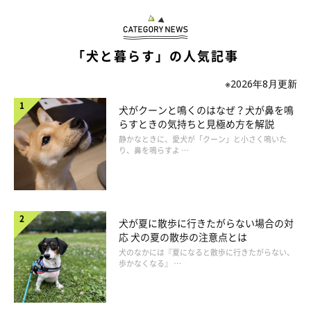
「犬と暮らす」の人気記事
※2026年8月更新
犬がクーンと鳴くのはなぜ？犬が鼻を鳴
らすときの気持ちと見極め方を解説
静かなときに、愛犬が「クーン」と小さく鳴いた
り、鼻を鳴らすよ …
転がってきたボールを私が拾ってまた投げる。すると、そのボー
ルをくわえてまた転がす。普通ボール遊びといえば、投げたボー
ルを走って拾いに行き、くわえて戻ってくる。ところが大吉は、
さっと拾って、パッと放す。省エネすぎるだろう。それの何が楽
犬が夏に散歩に行きたがらない場合の対
しいんだろう。延々とそれを繰り返す。
応 犬の夏の散歩の注意点とは
犬のなかには『夏になると散歩に行きたがらない、
歩かなくなる』 …