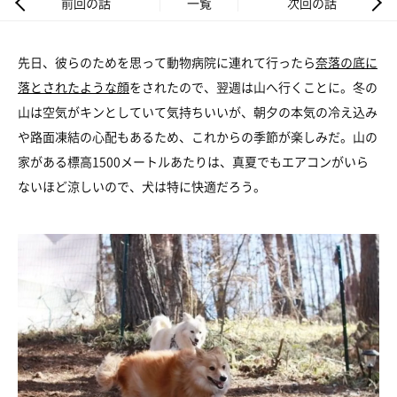
前回の話
一覧
次回の話
先日、彼らのためを思って動物病院に連れて行ったら
奈落の底に
落とされたような顔
をされたので、翌週は山へ行くことに。冬の
山は空気がキンとしていて気持ちいいが、朝夕の本気の冷え込み
や路面凍結の心配もあるため、これからの季節が楽しみだ。山の
家がある標高1500メートルあたりは、真夏でもエアコンがいら
ないほど涼しいので、犬は特に快適だろう。