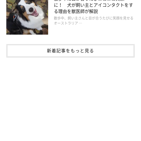
に！ 犬が飼い主とアイコンタクトをす
る理由を獣医師が解説
散歩中、飼い主さんと目が合うたびに笑顔を見せる
オーストラリア …
新着記事をもっと見る
プロフィール
穴澤 賢(あなざわ まさる)
1971年大阪生まれ。2005年、愛犬との日常をつづったブログ
「富士丸な日々」が話題となり、その後エッセイやコラムを執筆
するようになる。著書に『ひとりと一匹』(小学館文庫)、自ら選
曲したコンピレーションアルバムとエッセイをまとめたCDブッ