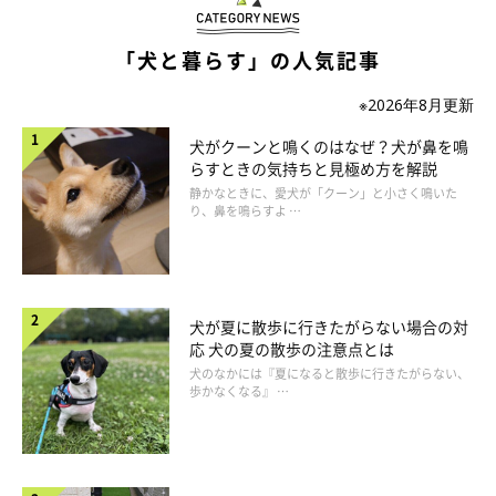
で、寂しさが解消されます。
「犬と暮らす」の人気記事
※2026年8月更新
犬がクーンと鳴くのはなぜ？犬が鼻を鳴
らすときの気持ちと見極め方を解説
静かなときに、愛犬が「クーン」と小さく鳴いた
り、鼻を鳴らすよ …
犬が夏に散歩に行きたがらない場合の対
応 犬の夏の散歩の注意点とは
犬のなかには『夏になると散歩に行きたがらない、
歩かなくなる』 …
モーニングルーティン３）朝散歩の途中、公