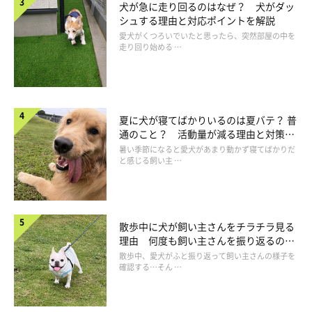
園でいっしょに遊ぼう♪
犬が急に走り回るのはなぜ？ 犬がダッ
シュする理由と対応ポイントを解説
愛犬がくつろいでいたと思ったら、突然部屋の中を
走り回り始める …
夏に犬が寝てばかりいるのは夏バテ？ 普
通のこと？ 活動量が減る理由と対策と
は
暑い季節になると愛犬があまり動かず寝てばかりだ
と感じる飼い主 …
散歩中に犬が飼い主さんをチラチラ見る
理由 何度も飼い主さんを振り返るのは
撮影／平林美紀
なぜ？
散歩中、愛犬がふと振り返って飼い主さんの様子を
確認する…そん …
通行人が少なく、いつもとはちがう街並みや雰囲気で非日常が味
わえる早朝は、愛犬と親密になるにはオススメの時間帯です。仲