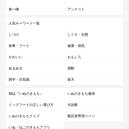
食べ物
アンケート
人気キーワード一覧
しつけ
しぐさ・生態
食事・フード
健康・病気
かわいい
おもしろ
あるある
感動
雑学・豆知識
柴犬
雑誌『いぬのきもち』
いぬのきもち健保
ドッグフードの正しい選び方
犬診断
いぬのきもちクイズ
購読者専用ページ
いぬ・ねこのきもちアプリ