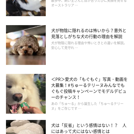
散歩中、飼い主さんと目が合うたびに笑顔を見せる
オーストラリア …
モーニングルーティン４）散歩コースを愛犬
に決めてもらおう！
犬が物陰に隠れるのは怖いから？意外と
見落としがちな犬の行動の理由を解説
犬が物陰に隠れる理由や怖いときとの違いを解説。
安心して見守れ …
＜PR＞愛犬の「もぐもぐ」写真・動画を
大募集！#ちゅーるテリーヌみんなでも
ぐもぐ投稿キャンペーンでモデルデビュ
ーのチャンス！
あの「ちゅ～る」から誕生した「ちゅ～るテリー
ヌ」をご存じです …
犬は「反省」という感情はない！？ 人
撮影／殿村忠博
にはあって犬にはない感情とは