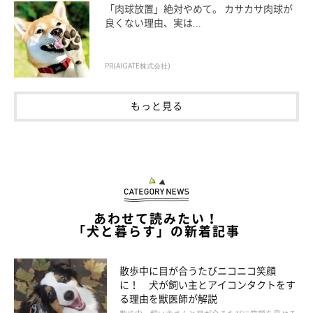
良くなるには、愛犬と「いっしょに楽しむ時間」をもつといいの
「肉球放置」絶対やめて。 カサカサ肉球が
良くない理由、実は...
で、誰もいない公園を飼い主さんもいっしょに走ったりすると絆
が深まります。週に１～２回だけでいいので、取り入れてみまし
ょう！
PR(AIGATE株式会社)
もっと見る
あわせて読みたい！
「犬と暮らす」の新着記事
散歩中に目が合うたびニコニコ笑顔
に！ 犬が飼い主とアイコンタクトをす
る理由を獣医師が解説