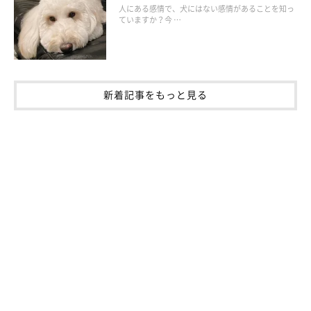
人にある感情で、犬にはない感情があることを知っ
「飼い主さんの指示に愛犬が従う」だけでは、本当に仲のいい関
ていますか？今 …
係とはいえません。もし朝の散歩の時間が長めにとれそうなとき
は、散歩で進む方向を愛犬に決めてもらい、愛犬の自主性を尊重
してあげましょう！ ただし毎回だとわがままになってしまうの
新着記事をもっと見る
で、週に１回程度の習慣にするといいでしょう。
いかがでしたか？ 愛犬と仲良くなるには大げさなことは必要な
く、毎日の少しの工夫が大切です。ご紹介した愛犬とのモーニン
グルーティンを取り入れて、愛犬との生活をもっと豊かに楽しく
してみてくださいね！
参考／いぬのきもち2021年１月号「愛犬の“大好き”を引き寄せる
♡ 21の習慣」（監修:英国APDT認定ペットドッグトレーナー