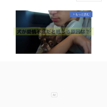
もっと読む
arrow_forward_ios
M
u
t
e