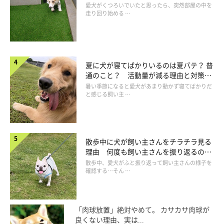
愛犬がくつろいでいたと思ったら、突然部屋の中を
走り回り始める …
夏に犬が寝てばかりいるのは夏バテ？ 普
通のこと？ 活動量が減る理由と対策と
は
暑い季節になると愛犬があまり動かず寝てばかりだ
と感じる飼い主 …
散歩中に犬が飼い主さんをチラチラ見る
理由 何度も飼い主さんを振り返るのは
なぜ？
散歩中、愛犬がふと振り返って飼い主さんの様子を
確認する…そん …
「肉球放置」絶対やめて。 カサカサ肉球が
良くない理由、実は...