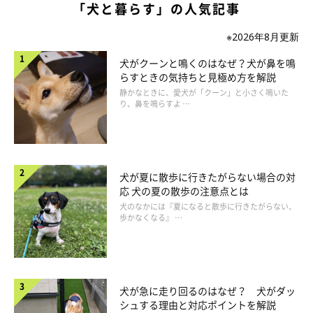
「犬と暮らす」の人気記事
※2026年8月更新
犬がクーンと鳴くのはなぜ？犬が鼻を鳴
らすときの気持ちと見極め方を解説
静かなときに、愛犬が「クーン」と小さく鳴いた
り、鼻を鳴らすよ …
犬が夏に散歩に行きたがらない場合の対
応 犬の夏の散歩の注意点とは
犬のなかには『夏になると散歩に行きたがらない、
歩かなくなる』 …
犬が急に走り回るのはなぜ？ 犬がダッ
シュする理由と対応ポイントを解説