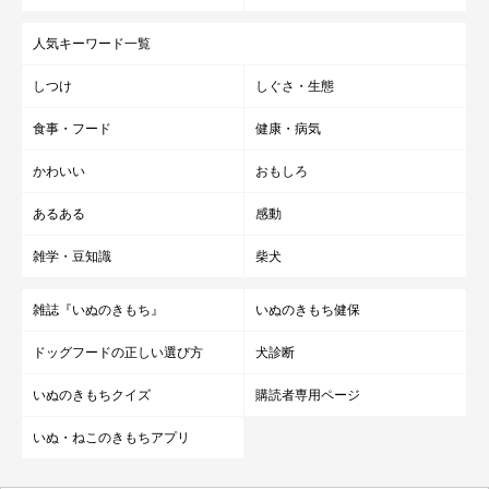
人気キーワード一覧
しつけ
しぐさ・生態
食事・フード
健康・病気
かわいい
おもしろ
あるある
感動
雑学・豆知識
柴犬
雑誌『いぬのきもち』
いぬのきもち健保
ドッグフードの正しい選び方
犬診断
いぬのきもちクイズ
購読者専用ページ
いぬ・ねこのきもちアプリ