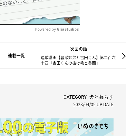
Powered by 
GliaStudios
M
次回の話
u
連載一覧
連載漫画【暮瀬姉弟と吉田くん】第二百六
十四「吉田くんの抜け毛と香蘭」
t
e
CATEGORY 犬と暮らす
2023/04/05
UP DATE