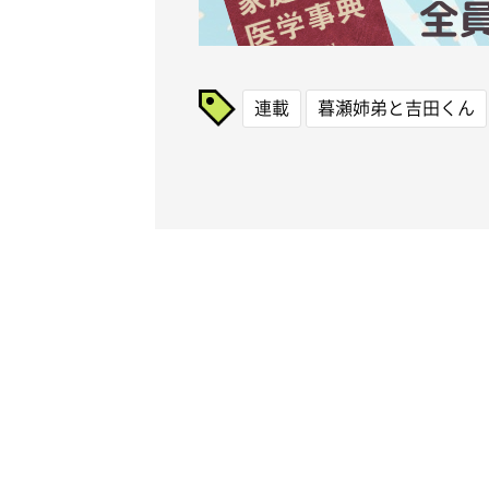
連載
暮瀬姉弟と吉田くん