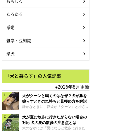
おもしろ
あるある
感動
雑学・豆知識
柴犬
「犬と暮らす」の人気記事
※2026年8月更新
犬がクーンと鳴くのはなぜ？犬が鼻を
鳴らすときの気持ちと見極め方を解説
静かなときに、愛犬が「クーン」と小さく
鳴いたり、鼻を鳴らすような音を出したり
犬が夏に散歩に行きたがらない場合の
することはありませんか？ 大きく吠える
わけではない分、「不安なの？それとも何
対応 犬の夏の散歩の注意点とは
かお願いしているの？」と気になる飼い主
犬のなかには『夏になると散歩に行きたが