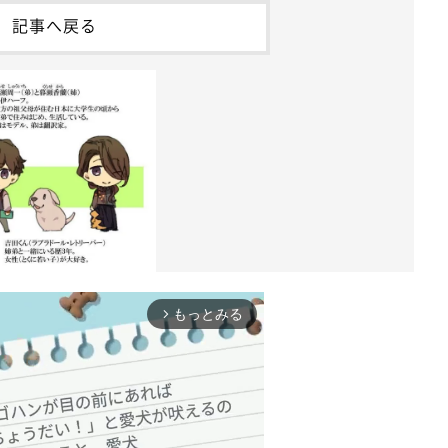
記事へ戻る
もっとみる
arrow_forward_ios