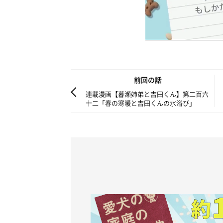
前回の話
連載漫画【暮瀬姉弟と吉田くん】第二百六
十二「春の寒暖と吉田くんの水浴び」