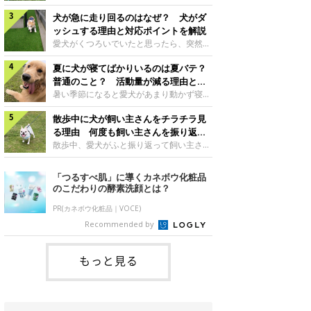
さんもいるかもしれません。今回は、犬が
らない、歩かなくなる』『暑い季節は散歩
クーンと鳴く理由や鼻鳴らしの背景、見極
犬が急に走り回るのはなぜ？ 犬がダ
の気配を察すると涼しい部屋から出ようと
め方と対応のポイントなどについて、いぬ
しない』など散歩に行きたがらないコもい
ッシュする理由と対応ポイントを解説
のきもち獣医師相談室の原 駿太朗先生に
るようです。愛犬の運動をさせてあげたい
愛犬がくつろいでいたと思ったら、突然部
伺いました。クーンと鳴くのはどんな気持
のに、散歩に行きたがらない。このような
屋の中を走り回り始める――そんな様子に
ち？いぬのきもち投稿写真ギャラリー犬が
場合はどう対応すればよいのでしょうか？
夏に犬が寝てばかりいるのは夏バテ？
驚いたことはありませんか？ 急な動きに
クーンと小さく鳴くときは、何らかの感情
「愛犬が夏に散歩に行きたがらない場合の
「何が起きているの？」と戸惑う飼い主さ
普通のこと？ 活動量が減る理由と対
を伝えようとしている場合があると考えら
対応」について、いぬのきもち獣医師相談
んも多いでしょう。落ち着いていたはずな
策とは
暑い季節になると愛犬があまり動かず寝て
れています。大
室の白山さとこ先生に聞きました。Q.夏に
のに、急にスイッチが入ったように見える
ばかりだと感じる飼い主さんはいません
犬の散歩に行くときの注意点は？ いぬの
と不安になることもあります。今回は、犬
散歩中に犬が飼い主さんをチラチラ見
か？その様子に、愛犬が夏バテで疲れてい
きもち投稿写真ギャラリーーー夏に愛犬と
が急に走り回る理由や見極め方などについ
るのか、元気がないのかなど不安に感じる
る理由 何度も飼い主さんを振り返る
散歩に行くときは、どのようなことに注意
て、いぬのきもち獣医師相談室の岡本りさ
方もいるのではないかと思います。 で
のはなぜ？
散歩中、愛犬がふと振り返って飼い主さん
をするとよい
先生に伺いました。犬が急に走り回るのは
は、犬が寝てばかりいるときに対処が必要
の様子を確認する…そんな場面に心当たり
よくある行動？いぬのきもち投稿写真ギャ
かを見極める方法はあるのでしょうか？
はありませんか？ 何度もチラチラ見られ
「つるすべ肌」に導くカネボウ化粧品
ラリー犬が突然走り回る行動は、必ずしも
「犬の活動量が夏に減る理由と対策」につ
ると、「何か気になることがあるの？」
のこだわりの酵素洗顔とは？
珍しいものではないと考えられています。
いて、いぬのきもち獣医師相談室の山口み
「ちゃんと歩けているかな」と不安になる
体にたまったエ
き先生に話を聞きました。Q. 夏に犬の活
ことがあるかもしれません。愛犬が歩きな
PR(カネボウ化粧品｜VOCE)
動量が減る理由は？ いぬのきもち投稿写
がら飼い主さんを振り返るしぐさには、ど
Recommended by
真ギャラリーーー夏に愛犬の活動量が減る
んな気持ちが隠れているのでしょうか。今
と感じる飼い主さんもいるようです。理由
回は、犬が散歩中に飼い主さんを確認する
としてどのようなこ
理由や注意すべきサインの見極めかた、対
もっと見る
応のポイントなどについて、いぬのきもち
獣医師相談室の原 駿太朗先生に伺いまし
た。振り返るのは「確認」や「安心」のサ
イン？いぬのきも