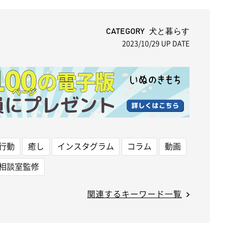
M
u
t
CATEGORY 犬と暮らす
2023/10/29
UP DATE
e
行動
癒し
インスタグラム
コラム
動画
相談室監修
関連するキーワード一覧