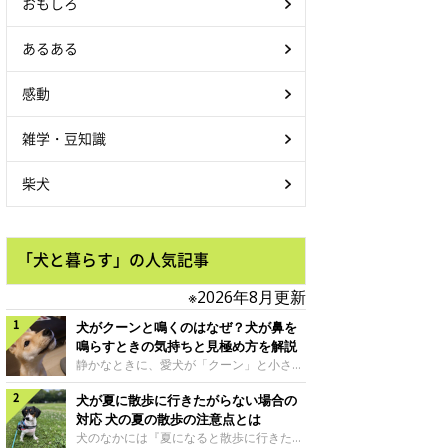
おもしろ
あるある
感動
雑学・豆知識
柴犬
「犬と暮らす」の人気記事
※2026年8月更新
犬がクーンと鳴くのはなぜ？犬が鼻を
鳴らすときの気持ちと見極め方を解説
静かなときに、愛犬が「クーン」と小さく
鳴いたり、鼻を鳴らすような音を出したり
犬が夏に散歩に行きたがらない場合の
することはありませんか？ 大きく吠える
わけではない分、「不安なの？それとも何
対応 犬の夏の散歩の注意点とは
かお願いしているの？」と気になる飼い主
犬のなかには『夏になると散歩に行きたが