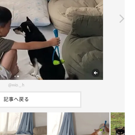
@mio._.h
記事へ戻る