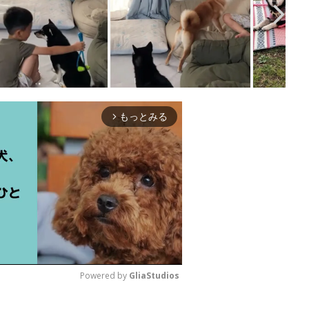
もっとみる
arrow_forward_ios
Powered by 
GliaStudios