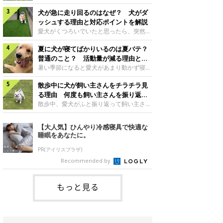
さんもいるかもしれません。今回は、犬が
らない、歩かなくなる』『暑い季節は散歩
クーンと鳴く理由や鼻鳴らしの背景、見極
犬が急に走り回るのはなぜ？ 犬がダ
の気配を察すると涼しい部屋から出ようと
め方と対応のポイントなどについて、いぬ
しない』など散歩に行きたがらないコもい
ッシュする理由と対応ポイントを解説
のきもち獣医師相談室の原 駿太朗先生に
るようです。愛犬の運動をさせてあげたい
愛犬がくつろいでいたと思ったら、突然部
伺いました。クーンと鳴くのはどんな気持
のに、散歩に行きたがらない。このような
屋の中を走り回り始める――そんな様子に
ち？いぬのきもち投稿写真ギャラリー犬が
場合はどう対応すればよいのでしょうか？
夏に犬が寝てばかりいるのは夏バテ？
驚いたことはありませんか？ 急な動きに
クーンと小さく鳴くときは、何らかの感情
「愛犬が夏に散歩に行きたがらない場合の
「何が起きているの？」と戸惑う飼い主さ
普通のこと？ 活動量が減る理由と対
を伝えようとしている場合があると考えら
対応」について、いぬのきもち獣医師相談
んも多いでしょう。落ち着いていたはずな
策とは
暑い季節になると愛犬があまり動かず寝て
れています。大
室の白山さとこ先生に聞きました。Q.夏に
のに、急にスイッチが入ったように見える
ばかりだと感じる飼い主さんはいません
犬の散歩に行くときの注意点は？ いぬの
と不安になることもあります。今回は、犬
散歩中に犬が飼い主さんをチラチラ見
か？その様子に、愛犬が夏バテで疲れてい
きもち投稿写真ギャラリーーー夏に愛犬と
が急に走り回る理由や見極め方などについ
るのか、元気がないのかなど不安に感じる
る理由 何度も飼い主さんを振り返る
散歩に行くときは、どのようなことに注意
て、いぬのきもち獣医師相談室の岡本りさ
方もいるのではないかと思います。 で
のはなぜ？
散歩中、愛犬がふと振り返って飼い主さん
をするとよい
先生に伺いました。犬が急に走り回るのは
は、犬が寝てばかりいるときに対処が必要
の様子を確認する…そんな場面に心当たり
よくある行動？いぬのきもち投稿写真ギャ
かを見極める方法はあるのでしょうか？
はありませんか？ 何度もチラチラ見られ
【大人気】ひんやり冷感寝具で快適な
ラリー犬が突然走り回る行動は、必ずしも
「犬の活動量が夏に減る理由と対策」につ
ると、「何か気になることがあるの？」
睡眠をあなたに。
珍しいものではないと考えられています。
いて、いぬのきもち獣医師相談室の山口み
「ちゃんと歩けているかな」と不安になる
体にたまったエ
き先生に話を聞きました。Q. 夏に犬の活
ことがあるかもしれません。愛犬が歩きな
PR(アイリスプラザ)
動量が減る理由は？ いぬのきもち投稿写
がら飼い主さんを振り返るしぐさには、ど
Recommended by
真ギャラリーーー夏に愛犬の活動量が減る
んな気持ちが隠れているのでしょうか。今
と感じる飼い主さんもいるようです。理由
回は、犬が散歩中に飼い主さんを確認する
としてどのようなこ
理由や注意すべきサインの見極めかた、対
もっと見る
応のポイントなどについて、いぬのきもち
獣医師相談室の原 駿太朗先生に伺いまし
た。振り返るのは「確認」や「安心」のサ
イン？いぬのきも