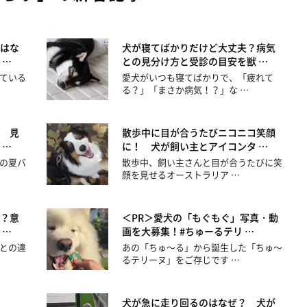
はな
犬が寝てばかりだけど大丈夫？病気
 …
との見分け方と受診の目安を獣 …
ている
愛犬がいつも寝てばかりで、「疲れて
る？」「まさか病気！？」な …
 見
散歩中に目が合うたびニコニコ笑顔
 …
に！ 犬が飼い主とアイコンタ …
の夏バ
散歩中、飼い主さんと目が合うたびに笑
顔を見せるオーストラリア …
？意
＜PR＞愛犬の「もぐもぐ」写真・動
 …
画を大募集！#ちゅーるテリ …
との違
あの「ちゅ～る」から誕生した「ちゅ～
るテリーヌ」をご存じです …
犬が急に走り回るのはなぜ？ 犬が