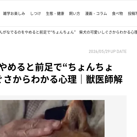
雑学お楽しみ
しつけ
生態・健康
飼い方
漫画・コラム
食べ物
投稿
んがなでるのをやめると前足で“ちょんちょん” 柴犬の可愛いしぐさからわかる心
2026/05/29
UP DATE
やめると前足で“ちょんちょ
ぐさからわかる心理｜獣医師解
パパおや
犬との暮
— 『あさむら