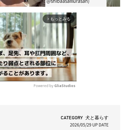
(@shibaasamurasan)
January 24, 2026
もっとみる
arrow_forward_ios
Powered by 
GliaStudios
M
u
t
CATEGORY 犬と暮らす
2026/05/29
UP DATE
e