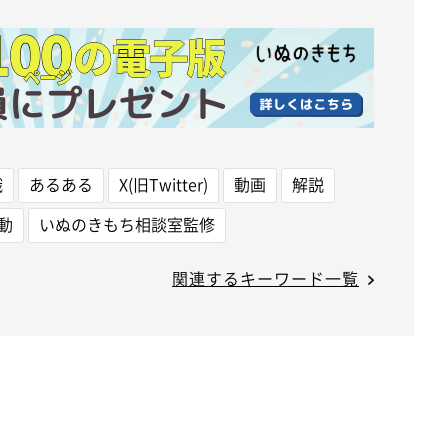
識
あるある
X(旧Twitter)
動画
解説
動
いぬのきもち相談室監修
関連するキーワード一覧