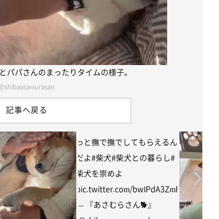
とパパさんのまったりタイムの様子。
@shibaasamurasan
記事へ戻る
パパおやすみだったから
ずー
っと撫で撫でしてもらえるん
だよ
#柴犬
#柴犬との暮らし
#
柴犬を崇めよ
pic.twitter.com/bwlPdA3ZmF
— 『あさむらさん🐕』