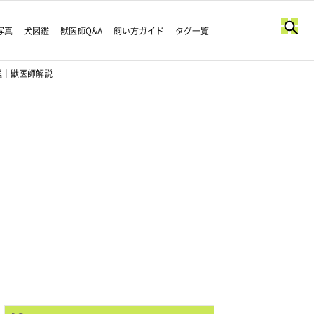
写真
犬図鑑
獣医師Q&A
飼い方ガイド
タグ一覧
理｜獣医師解説
すみだったから
ずーっと撫で撫でしてもらえるんだよ
#柴犬
#柴
らし
#柴犬を崇めよ
pic.twitter.com/bwlPdA3ZmF
さん🐕』 (@shibaasamurasan)
January 24, 2026