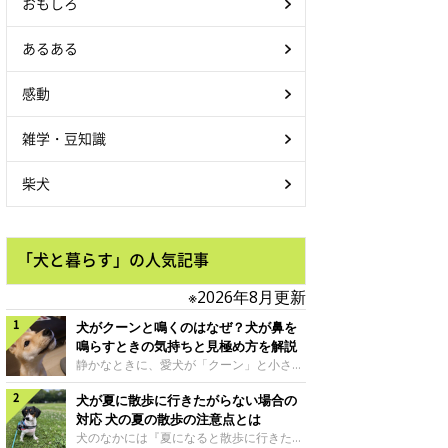
おもしろ
あるある
感動
雑学・豆知識
柴犬
「犬と暮らす」の人気記事
※2026年8月更新
犬がクーンと鳴くのはなぜ？犬が鼻を
鳴らすときの気持ちと見極め方を解説
静かなときに、愛犬が「クーン」と小さく
鳴いたり、鼻を鳴らすような音を出したり
犬が夏に散歩に行きたがらない場合の
することはありませんか？ 大きく吠える
わけではない分、「不安なの？それとも何
対応 犬の夏の散歩の注意点とは
かお願いしているの？」と気になる飼い主
犬のなかには『夏になると散歩に行きたが