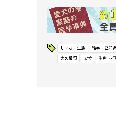
しぐさ・生態
雑学・豆知
犬の種類
柴犬
生態・行