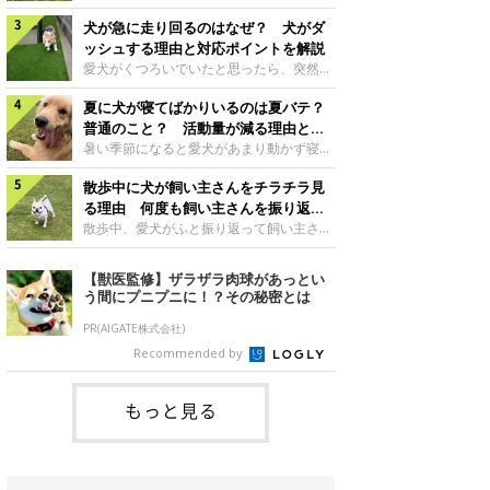
さんもいるかもしれません。今回は、犬が
らない、歩かなくなる』『暑い季節は散歩
クーンと鳴く理由や鼻鳴らしの背景、見極
犬が急に走り回るのはなぜ？ 犬がダ
の気配を察すると涼しい部屋から出ようと
め方と対応のポイントなどについて、いぬ
しない』など散歩に行きたがらないコもい
ッシュする理由と対応ポイントを解説
のきもち獣医師相談室の原 駿太朗先生に
るようです。愛犬の運動をさせてあげたい
愛犬がくつろいでいたと思ったら、突然部
伺いました。クーンと鳴くのはどんな気持
のに、散歩に行きたがらない。このような
屋の中を走り回り始める――そんな様子に
ち？いぬのきもち投稿写真ギャラリー犬が
場合はどう対応すればよいのでしょうか？
夏に犬が寝てばかりいるのは夏バテ？
驚いたことはありませんか？ 急な動きに
クーンと小さく鳴くときは、何らかの感情
「愛犬が夏に散歩に行きたがらない場合の
「何が起きているの？」と戸惑う飼い主さ
普通のこと？ 活動量が減る理由と対
を伝えようとしている場合があると考えら
対応」について、いぬのきもち獣医師相談
んも多いでしょう。落ち着いていたはずな
策とは
暑い季節になると愛犬があまり動かず寝て
れています。大
室の白山さとこ先生に聞きました。Q.夏に
のに、急にスイッチが入ったように見える
ばかりだと感じる飼い主さんはいません
犬の散歩に行くときの注意点は？ いぬの
と不安になることもあります。今回は、犬
散歩中に犬が飼い主さんをチラチラ見
か？その様子に、愛犬が夏バテで疲れてい
きもち投稿写真ギャラリーーー夏に愛犬と
が急に走り回る理由や見極め方などについ
るのか、元気がないのかなど不安に感じる
る理由 何度も飼い主さんを振り返る
散歩に行くときは、どのようなことに注意
て、いぬのきもち獣医師相談室の岡本りさ
方もいるのではないかと思います。 で
のはなぜ？
散歩中、愛犬がふと振り返って飼い主さん
をするとよい
先生に伺いました。犬が急に走り回るのは
は、犬が寝てばかりいるときに対処が必要
の様子を確認する…そんな場面に心当たり
よくある行動？いぬのきもち投稿写真ギャ
かを見極める方法はあるのでしょうか？
はありませんか？ 何度もチラチラ見られ
【獣医監修】ザラザラ肉球があっとい
ラリー犬が突然走り回る行動は、必ずしも
「犬の活動量が夏に減る理由と対策」につ
ると、「何か気になることがあるの？」
う間にプニプニに！？その秘密とは
珍しいものではないと考えられています。
いて、いぬのきもち獣医師相談室の山口み
「ちゃんと歩けているかな」と不安になる
体にたまったエ
き先生に話を聞きました。Q. 夏に犬の活
ことがあるかもしれません。愛犬が歩きな
PR(AIGATE株式会社)
動量が減る理由は？ いぬのきもち投稿写
がら飼い主さんを振り返るしぐさには、ど
Recommended by
真ギャラリーーー夏に愛犬の活動量が減る
んな気持ちが隠れているのでしょうか。今
と感じる飼い主さんもいるようです。理由
回は、犬が散歩中に飼い主さんを確認する
としてどのようなこ
理由や注意すべきサインの見極めかた、対
もっと見る
応のポイントなどについて、いぬのきもち
獣医師相談室の原 駿太朗先生に伺いまし
た。振り返るのは「確認」や「安心」のサ
イン？いぬのきも