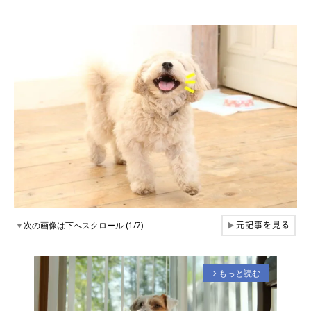
元記事を見る
▼
次の画像は下へスクロール (1/7)
▶
もっと読む
arrow_forward_ios