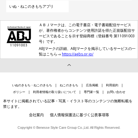
いぬ・ねこのきもちアプリ
ＡＢＪマークは、この電子書店・電子書籍配信サービス
が、著作権者からコンテンツ使用許諾を得た正規版配信サ
ービスであることを示す登録商標（登録番号 第11091003
号）です。
ABJマークの詳細、ABJマークを掲示しているサービスの一
覧はこちら→
https://aebs.or.jp/
いぬのきもち・ねこのきもち
ねこのきもち
広告掲載
利用規約
ポリシー
利用者情報の取り扱いについて
専門家一覧
お問い合わせ
本サイトに掲載されている記事・写真・イラスト等のコンテンツの無断転載を
禁じます。
会社案内
個人情報保護法に基づく公表事項等
Copyright © Benesse Style Care Group Co.,Ltd. All Rights Reserved.