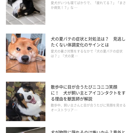
愛犬がいつも寝てばかりで、「疲れてる？」「まさ
か病気！？」な …
犬の夏バテの症状と対処法は？ 見逃し
たくない体調変化のサインとは
愛犬の暑さ対策をするなかで『犬の夏バテの症状
は？ 』『犬の夏 …
散歩中に目が合うたびニコニコ笑顔
に！ 犬が飼い主とアイコンタクトをす
る理由を獣医師が解説
散歩中、飼い主さんと目が合うたびに笑顔を見せる
オーストラリア …
犬が物陰に隠れるのは怖いから？意外と