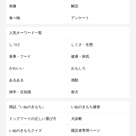
画像
解説
食べ物
アンケート
人気キーワード一覧
しつけ
しぐさ・生態
食事・フード
健康・病気
かわいい
おもしろ
あるある
感動
雑学・豆知識
柴犬
雑誌『いぬのきもち』
いぬのきもち健保
ドッグフードの正しい選び方
犬診断
いぬのきもちクイズ
購読者専用ページ