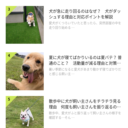
犬が急に走り回るのはなぜ？ 犬がダッ
シュする理由と対応ポイントを解説
愛犬がくつろいでいたと思ったら、突然部屋の中を
走り回り始める …
夏に犬が寝てばかりいるのは夏バテ？ 普
通のこと？ 活動量が減る理由と対策と
は
暑い季節になると愛犬があまり動かず寝てばかりだ
と感じる飼い主 …
散歩中に犬が飼い主さんをチラチラ見る
理由 何度も飼い主さんを振り返るのは
なぜ？
散歩中、愛犬がふと振り返って飼い主さんの様子を
確認する…そん …