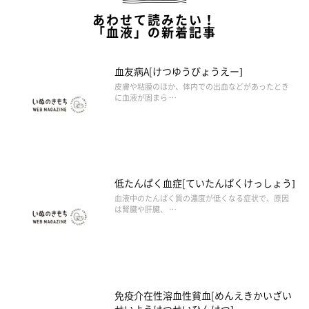
あわせて読みたい！
「血液」の新着記事
血友病A[けつゆうびょうえー]
皮膚や粘膜のほか、体内での出血などがあったとき
に血液が固まら …
低たんぱく血症[ていたんぱくけっしょう]
血液中のたんぱく質の濃度が低くなる症状で、原因
は腎臓や肝臓、 …
免疫介在性溶血性貧血[めんえきかいざい
せいようけつせいひんけつ]