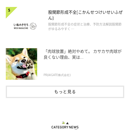
股関節形成不全[こかんせつけいせいふぜ
ん]
股関節形成不全の症状と治療、予防方法解説股関節
がゆるみやすく …
「肉球放置」絶対やめて。 カサカサ肉球が
良くない理由、実は...
PR(AIGATE株式会社)
もっと見る