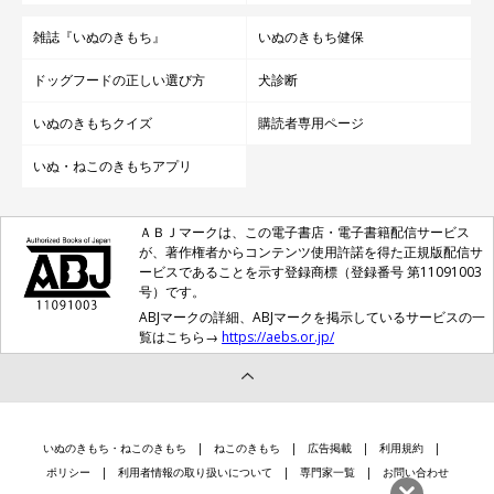
雑誌『いぬのきもち』
いぬのきもち健保
ドッグフードの正しい選び方
犬診断
いぬのきもちクイズ
購読者専用ページ
いぬ・ねこのきもちアプリ
ＡＢＪマークは、この電子書店・電子書籍配信サービス
が、著作権者からコンテンツ使用許諾を得た正規版配信サ
ービスであることを示す登録商標（登録番号 第11091003
号）です。
ABJマークの詳細、ABJマークを掲示しているサービスの一
覧はこちら→
https://aebs.or.jp/
いぬのきもち・ねこのきもち
ねこのきもち
広告掲載
利用規約
ポリシー
利用者情報の取り扱いについて
専門家一覧
お問い合わせ