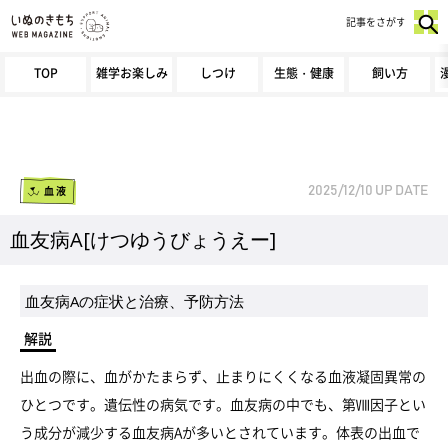
記事をさがす
TOP
雑学お楽しみ
しつけ
生態・健康
飼い方
血液
2025/12/10
UP DATE
血友病A[けつゆうびょうえー]
血友病Aの症状と治療、予防方法
解説
出血の際に、血がかたまらず、止まりにくくなる血液凝固異常の
ひとつです。遺伝性の病気です。血友病の中でも、第Ⅷ因子とい
う成分が減少する血友病Aが多いとされています。体表の出血で