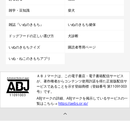
雑学・豆知識
柴犬
雑誌『いぬのきもち』
いぬのきもち健保
ドッグフードの正しい選び方
犬診断
いぬのきもちクイズ
購読者専用ページ
いぬ・ねこのきもちアプリ
ＡＢＪマークは、この電子書店・電子書籍配信サービス
が、著作権者からコンテンツ使用許諾を得た正規版配信サ
ービスであることを示す登録商標（登録番号 第11091003
号）です。
ABJマークの詳細、ABJマークを掲示しているサービスの一
覧はこちら→
https://aebs.or.jp/