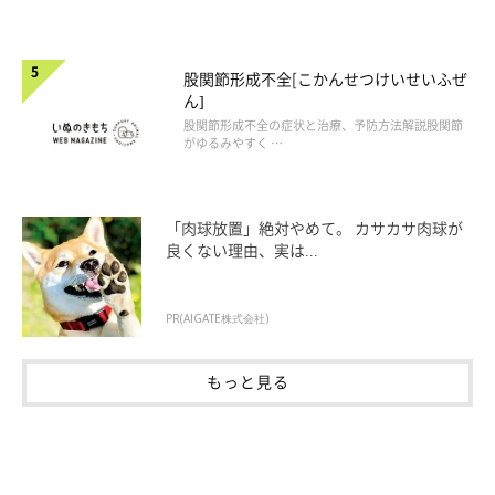
股関節形成不全[こかんせつけいせいふぜ
ん]
股関節形成不全の症状と治療、予防方法解説股関節
がゆるみやすく …
「肉球放置」絶対やめて。 カサカサ肉球が
良くない理由、実は...
PR(AIGATE株式会社)
もっと見る