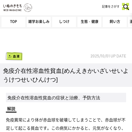
記事をさがす
TOP
雑学お楽しみ
しつけ
生態・健康
飼い方
血液
2025/10/01
UP DATE
免疫介在性溶血性貧血[めんえきかいざいせいよ
うけつせいひんけつ]
免疫介在性溶血性貧血の症状と治療、予防方法
解説
免疫異常により体が赤血球を破壊してしまうことで、赤血球が不
足して起こる貧血です。この病気にかかると、元気がなくなり、